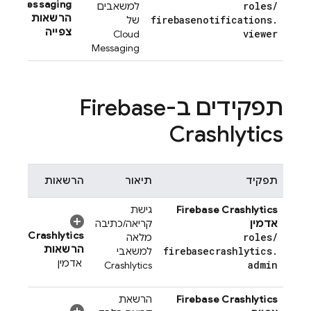
Messaging
roles
/
למשאבים
הרשאות
firebasenotifications
.
של
צפייה
viewer
Cloud
Messaging
תפקידים ב-
Firebase
Crashlytics
תפקיד
תיאור
הרשאות
Firebase Crashlytics
גישת
אדמין
קריאה/כתיבה
Crashlytics
roles
/
מלאה
הרשאות
firebasecrashlytics
.
למשאבי
אדמין
admin
Crashlytics
Firebase Crashlytics
הרשאת