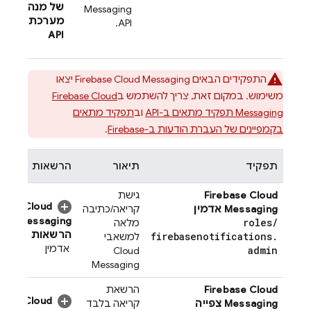
של מנהל
Messaging
מערכת של
API.
API
התפקידים הבאים
Firebase Cloud Messaging
יצאו
משימוש. במקום זאת, צריך להשתמש ב
Firebase Cloud
Messaging
תפקיד מתאים ב-API
וב
תפקיד מתאים
בקמפיינים של העברת הודעות ב-Firebase
.
תפקיד
תיאור
הרשאות
Firebase Cloud
גישת
Cloud
Messaging
אדמין
קריאה/כתיבה
Messaging
roles
/
מלאה
הרשאות
firebasenotifications
.
למשאבי
אדמין
admin
Cloud
Messaging
Firebase Cloud
הרשאת
Cloud
Messaging
צפייה
קריאה בלבד