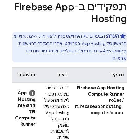
תפקידים ב-
Firebase App
Hosting
הערה:
הבעלים של הפרויקט צריך ליצור את
הקצה העורפי
הראשון של
App Hosting
בפרויקט. אחרי ההגדרה הראשונית,
App Hosting
אדמינים יכולים גם ליצור ולנהל עוד שרתים
עורפיים.
תפקיד
תיאור
הרשאות
Firebase App Hosting
נדרשת גישה
App
Compute Runner
מינימלית כדי
Hosting
roles
/
ליצור ולהפעיל
הרשאות
firebaseapphosting
.
קצה עורפי של
של
compute
Runner
.
App Hosting
Compute
בדרך כלל
Runner
מוענק
לחשבונות
שירות.