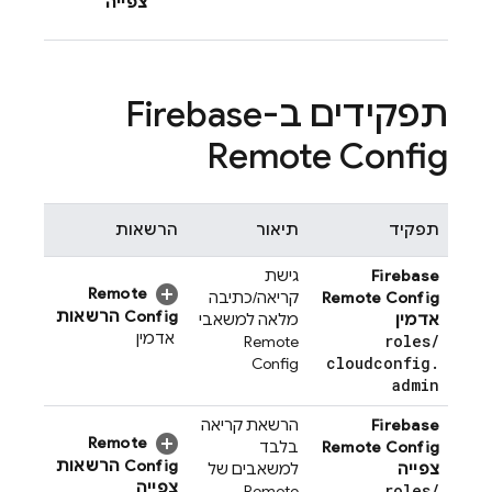
צפייה
תפקידים ב-
Firebase
Remote Config
תפקיד
תיאור
הרשאות
Firebase
גישת
Remote
Remote Config
קריאה/כתיבה
Config
הרשאות
אדמין
מלאה למשאבי
אדמין
roles
/
Remote
cloudconfig
.
Config
admin
Firebase
הרשאת קריאה
Remote
Remote Config
בלבד
Config
הרשאות
צפייה
למשאבים של
צפייה
roles
/
Remote