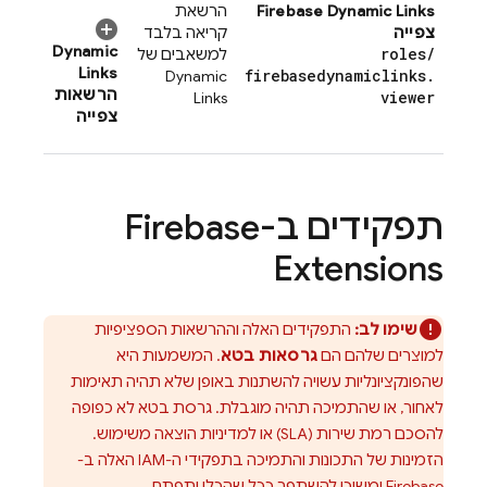
Firebase Dynamic Links
הרשאת
צפייה
קריאה בלבד
Dynamic
roles
/
למשאבים של
Links
firebasedynamiclinks
.
Dynamic
הרשאות
viewer
Links
צפייה
תפקידים ב-
Firebase
Extensions
שימו לב:
התפקידים האלה וההרשאות הספציפיות
למוצרים שלהם הם
גרסאות בטא
. המשמעות היא
שהפונקציונליות עשויה להשתנות באופן שלא תהיה תאימות
לאחור, או שהתמיכה תהיה מוגבלת. גרסת בטא לא כפופה
להסכם רמת שירות (SLA) או למדיניות הוצאה משימוש.
הזמינות של התכונות והתמיכה בתפקידי ה-IAM האלה ב-
Firebase ימשיכו להשתפר ככל שהכלי יתפתח.