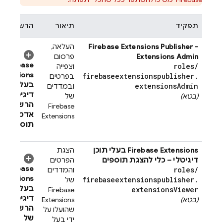
תפקיד
תיאור
הרשאות
Publisher -
Firebase Extensions
העלאה,
Extensions Admin
פרסום
Firebase
roles
/
וצפייה
xtensions
firebaseextensionspublisher
.
בפרטים
בעל תוכן
extensions
Admin
ובמדדים
דיגיטלי –
(בטא)
של
הרשאות
Firebase
אדמין של
Extensions
תוספים
Firebase Extensions
בעלי תוכן
הצגת
דיגיטלי – כלי להצגת תוספים
הפרטים
Firebase
roles
/
והמדדים
xtensions
firebaseextensionspublisher
.
של
בעל תוכן
extensions
Viewer
Firebase
דיגיטלי –
(בטא)
Extensions
הרשאות
שהועלו על
של
ידי בעל