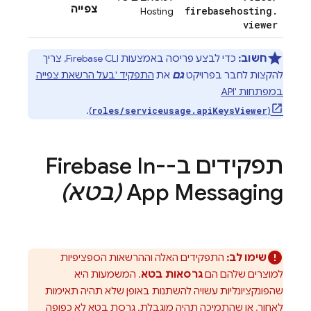
צפייה
firebasehosting
.
Hosting
viewer
חשוב:
כדי לבצע פריסה באמצעות
Firebase
CLI, צריך
להקצות לחבר בפרויקט
גם
את
התפקיד 'בעל הרשאת צפייה
במפתחות API'
.
(
)
roles/serviceusage.apiKeysViewer
תפקידים ב-
Firebase In-
App Messaging
(בטא)
שימו לב:
התפקידים האלה וההרשאות הספציפיות
למוצרים שלהם הם
גרסאות בטא
. המשמעות היא
שהפונקציונליות עשויה להשתנות באופן שלא תהיה תאימות
לאחור, או שהתמיכה תהיה מוגבלת. גרסת בטא לא כפופה