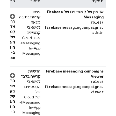
תפקיד
תיאור
הרשאות
אדמין של קמפיינים של Firebase
גישת
Messaging
קריאה/כתיבה
הרשאות
roles
/
מלאה
אדמין של
firebasemessagingcampaigns
.
למשאבי
קמפיינים
admin
קמפיינים
של
עבור
Cloud
העברת
Messaging
ו-
הודעות
In-App
ב-
Messaging
Firebase
Firebase messaging campaigns
הרשאת
Viewer
קריאה בלבד
הרשאות
roles
/
למשאבי
צפייה
firebasemessagingcampaigns
.
הקמפיינים
בקמפייני
viewer
של
של
ושל
Cloud
העברת
Messaging
ו-
הודעות
In-App
ב-
Messaging