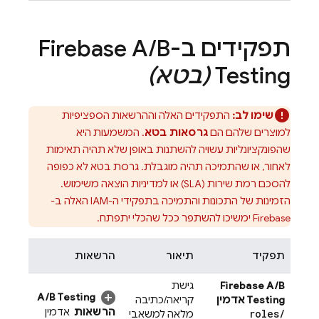
תפקידים ב-
B
/
Firebase A
Testing
(בטא)
שימו לב:
התפקידים האלה וההרשאות הספציפיות
למוצרים שלהם הם
גרסאות בטא
. המשמעות היא
שהפונקציונליות עשויה להשתנות באופן שלא תהיה תאימות
לאחור, או שהתמיכה תהיה מוגבלת. גרסת בטא לא כפופה
להסכם רמת שירות (SLA) או למדיניות הוצאה משימוש.
הזמינות של התכונות והתמיכה בתפקידי ה-IAM האלה ב-
Firebase ימשיכו להשתפר ככל שהכלי יתפתח.
תפקיד
תיאור
הרשאות
Firebase A/B
גישת
A/B Testing
Testing
אדמין
קריאה/כתיבה
הרשאות
אדמין
roles
/
מלאה למשאבי