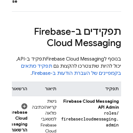
Firebase
תפקידים ב-
Firebase
Cloud Messaging
בנוסף ל
Firebase Cloud Messaging
תפקיד ב-API,
יכול להיות שתצטרכו להקצות גם
תפקיד מתאים
בקמפיינים של העברת הודעות ב-Firebase
.
תפקיד
תיאור
הרשאות
Firebase Cloud Messaging
גישת
API Admin
קריאה/כתיבה
Firebase
roles
/
מלאה
Cloud
firebasecloudmessaging
.
למשאבי
Messaging
admin
Firebase
הרשאות
Cloud