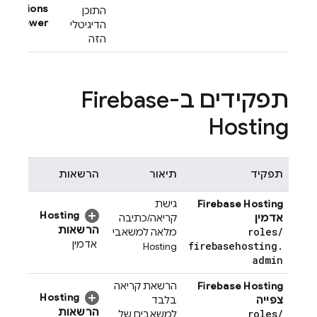
xtensions
התוכן
Viewer
הדיגיטלי
הזה
תפקידים ב-
Firebase
Hosting
תפקיד
תיאור
הרשאות
Firebase Hosting
גישת
Hosting
אדמין
קריאה/כתיבה
הרשאות
roles
/
מלאה למשאבי
אדמין
firebasehosting
.
Hosting
admin
Firebase Hosting
הרשאת קריאה
Hosting
צפייה
בלבד
הרשאות
roles
/
למשאבים של