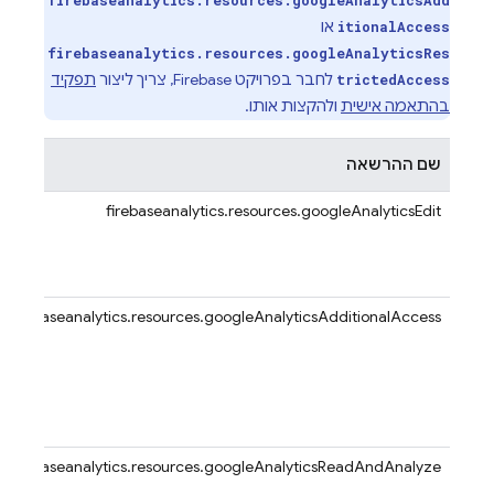
firebaseanalytics.resources.googleAnalyticsAdd
או
itionalAccess
firebaseanalytics.resources.googleAnalyticsRes
לחבר בפרויקט Firebase, צריך ליצור
תפקיד
trictedAccess
בהתאמה אישית
ולהקצות אותו.
שם ההרשאה
firebaseanalytics.resources.googleAnalyticsEdit
firebaseanalytics.resources.googleAnalyticsAdditionalAccess
firebaseanalytics.resources.googleAnalyticsReadAndAnalyze