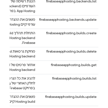
firebaseapphosting.backends.list
הצגת רשימה של כל השר
העורפיים (Backend) הזמינים ב-
App Hosting
בפרויקט Firebase.
firebaseapphosting.backends.update
משנים את ההגדרות של 
עורפי קיים
App Hosting
.
firebaseapphosting.builds.create
התחלת תהליך build חדש ל
Hosting
backend בפר
Firebase.
firebaseapphosting.builds.delete
מחיקת גרסאות build קיימות ב-
App Hosting
backend.
firebaseapphosting.builds.get
אחזור פרטים של build קיים ב-
App Hosting
backend.
firebaseapphosting.builds.list
להציג את כל הגרסאות ש
לחלק האחורי של
Hosting
בפרויקט Firebase.
firebaseapphosting.builds.update
משנים את ההגדרות של
p
build קיים שלא הושלם.
Hosting