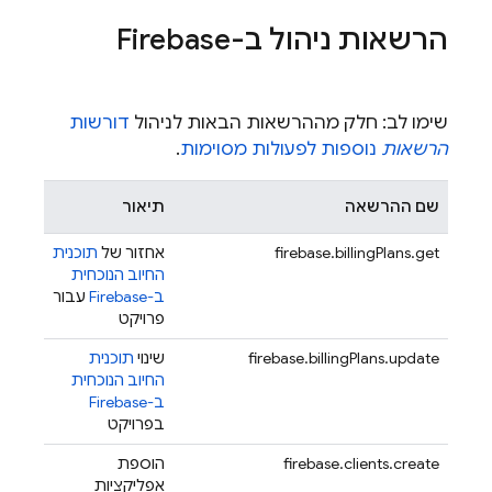
הרשאות ניהול ב-Firebase
שימו לב: חלק מההרשאות הבאות לניהול
דורשות
הרשאות
נוספות לפעולות מסוימות
.
שם ההרשאה
תיאור
firebase.billingPlans.get
אחזור של
תוכנית
החיוב הנוכחית
ב-Firebase
עבור
פרויקט
firebase.billingPlans.update
שינוי
תוכנית
החיוב הנוכחית
ב-Firebase
בפרויקט
firebase.clients.create
הוספת
אפליקציות