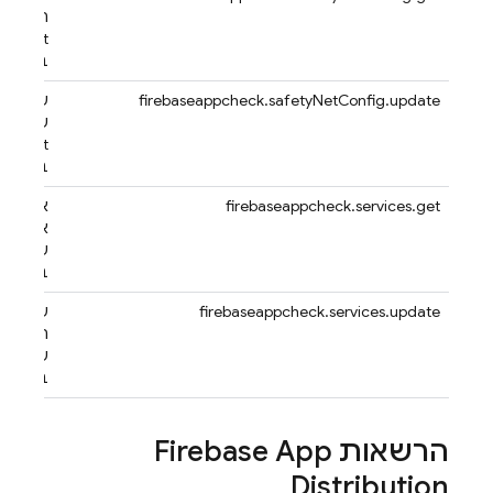
ההגדרה
fetyNet
באפליק
firebaseappcheck.safetyNetConfig.update
עדכון ה
של
fetyNet
באפליק
firebaseappcheck.services.get
אחזור ה
אכיפה 
שירותים
בפרויק
firebaseappcheck.services.update
עדכון ה
האכיפה
שירות
בפרויק
הרשאות
Firebase App
Distribution