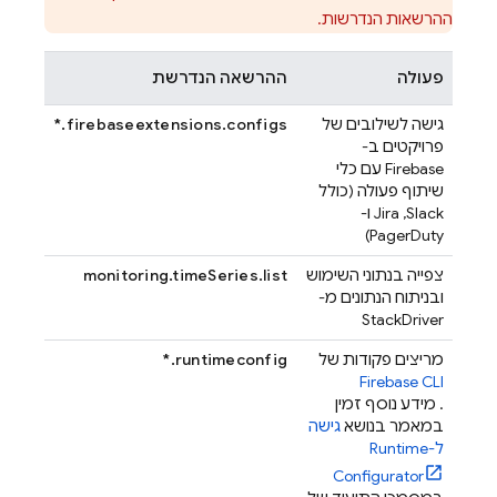
ההרשאות הנדרשות.
פעולה
ההרשאה הנדרשת
גישה לשילובים של
firebaseextensions.configs.*
פרויקטים ב-
Firebase עם כלי
שיתוף פעולה (כולל
Slack,‏ Jira ו-
PagerDuty)
צפייה בנתוני השימוש
monitoring.timeSeries.list
ובניתוח הנתונים מ-
StackDriver
מריצים פקודות של
runtimeconfig.*
Firebase
CLI
. מידע נוסף זמין
במאמר בנושא
גישה
ל-Runtime
Configurator