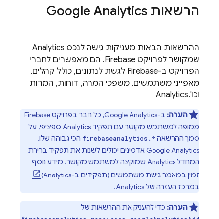
הרשאות
Google Analytics
ההרשאות הבאות מעניקות גישה לנכס
Analytics
שמקושר לפרויקט Firebase. הם מאפשרים לחברי
הפרויקט ב-Firebase לגשת לנתונים, כולל קהלים,
מאפייני משתמשים, משפכי המרה, דוחות, המרות
וכו'.
Analytics
הערה:
ב-
Google Analytics
, כל חבר בפרויקט Firebase
ממופה למשתמש מקושר עם תפקיד
Analytics
ספציפי, על
סמך ההרשאה
הכי גבוהה שלו.
firebaseanalytics.*
Google Analytics
אדמינים יכולים לשנות את תפקיד ברירת
המחדל
Analytics
שמוקצה למשתמש מקושר. מידע נוסף
זמין במאמר
גישת משתמשים (תפקידים ב-
Analytics
)
במרכז העזרה של
Analytics
.
הערה:
כדי להעניק את ההרשאות של