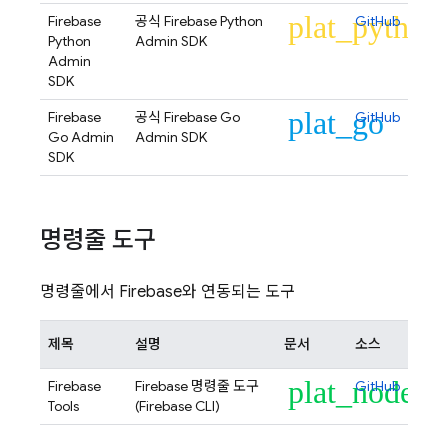
plat_python
Firebase
공식 Firebase Python
GitHub
Python
Admin SDK
Admin
SDK
plat_go
Firebase
공식 Firebase Go
GitHub
Go Admin
Admin SDK
SDK
명령줄 도구
명령줄에서 Firebase와 연동되는 도구
제목
설명
문서
소스
plat_node
Firebase
Firebase 명령줄 도구
GitHub
Tools
(
Firebase
CLI)