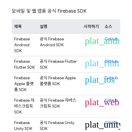
모바일 및 웹 앱용 공식 Firebase SDK
제목
설명
시작하기
소스
plat_androi
Firebase
공식 Firebase
GitHub
Android
Android SDK
SDK
plat_flutter
Firebase
공식 Firebase Flutter
GitHub
Flutter SDK
SDK
plat_ios
Firebase
공식 Firebase Apple
GitHub
Apple 플랫
플랫폼 SDK
폼 SDK
plat_web
Firebase 자
공식 Firebase 자바스
GitHub
바스크립트
크립트 SDK
SDK
plat_unity
Firebase
공식 Firebase Unity
GitHub
Unity SDK
SDK