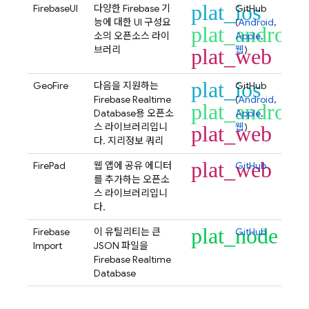
plat_ios
FirebaseUI
다양한 Firebase 기
GitHub
능에 대한 UI 구성요
(
Android
,
plat_android
소의 오픈소스 라이
Apple
,
브러리
웹
)
plat_web
plat_ios
GeoFire
다음을 지원하는
GitHub
Firebase Realtime
(
Android
,
plat_android
Database
용 오픈소
Apple
,
스 라이브러리입니
웹
)
plat_web
다. 지리정보 쿼리
plat_web
FirePad
웹 앱에 공유 에디터
GitHub
를 추가하는 오픈소
스 라이브러리입니
다.
plat_node
Firebase
이 유틸리티는 큰
GitHub
Import
JSON 파일을
Firebase Realtime
Database