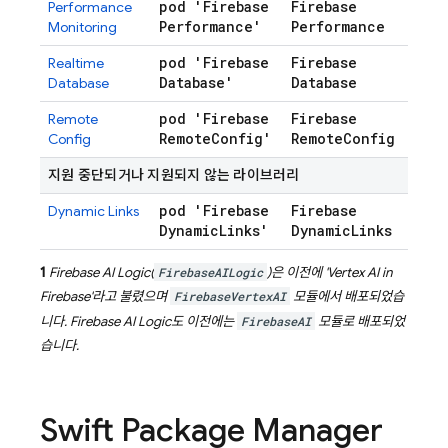
pod 'Firebase
Firebase
Performance
Performance'
Performance
Monitoring
pod 'Firebase
Firebase
Realtime
Database'
Database
Database
pod 'Firebase
Firebase
Remote
Remote
Config'
Remote
Config
Config
지원 중단되거나 지원되지 않는 라이브러리
pod 'Firebase
Firebase
Dynamic Links
Dynamic
Links'
Dynamic
Links
1
Firebase AI Logic
(
FirebaseAILogic
)은 이전에 'Vertex AI in
Firebase'라고 불렸으며
FirebaseVertexAI
모듈에서 배포되었습
니다.
Firebase AI Logic
도 이전에는
FirebaseAI
모듈로 배포되었
습니다.
Swift Package Manager