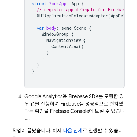
struct
YourApp
:
App
{
// register app delegate for Firebase se
@
UIApplicationDelegateAdaptor
(
AppDelegat
var
body
:
some
Scene
{
WindowGroup
{
NavigationView
{
ContentView
()
}
}
}
}
Google Analytics
용 Firebase SDK를 포함한 경
우 앱을 실행하여 Firebase를 성공적으로 설치했
다는 확인을
Firebase
Console에 보낼 수 있습니
다.
작업이 끝났습니다. 이제
다음 단계
로 진행할 수 있습니