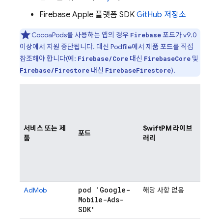
Firebase Apple 플랫폼 SDK
GitHub 저장소
CocoaPods를 사용하는 앱의 경우
포드가 v9.0
Firebase
이상에서 지원 중단됩니다. 대신 Podfile에서 제품 포드를 직접
참조해야 합니다(예:
대신
및
Firebase/Core
FirebaseCore
대신
).
Firebase/Firestore
FirebaseFirestore
애
널
리
틱
서비스 또는 제
SwiftPM 라이브
포드
스
품
러리
추
가
권
장
pod 'Google-
AdMob
해당 사항 없음
Mobile-Ads-
SDK'