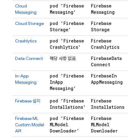
pod 'Firebase
Firebase
Cloud
Messaging'
Messaging
Messaging
pod 'Firebase
Firebase
Cloud Storage
Storage'
Storage
pod 'Firebase
Firebase
Crashlytics
Crashlytics'
Crashlytics
Firebase
Data
Data Connect
해당 사항 없음
Connect
pod 'Firebase
Firebase
In
In-App
In
App
App
Messaging
Messaging
(필
Messaging'
수)
pod 'Firebase
Firebase
Firebase
설치
Installations'
Installations
pod 'Firebase
Firebase
Firebase ML
MLModel
MLModel
Custom Model
Downloader'
Downloader
API