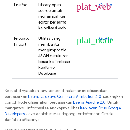
plat_web
FirePad
Library open
GitHub
source untuk
menambahkan
editor bersama
ke aplikasi web
plat_node
Firebase
Utilitas yang
GitHub
Import
membantu
mengimpor file
JSON berukuran
besar ke
Firebase
Realtime
Database
Kecuali dinyatakan lain, konten di halaman ini dilisensikan
berdasarkan
Lisensi Creative Commons Attribution 4.0
, sedangkan
contoh kode dilisensikan berdasarkan
Lisensi Apache 2.0
. Untuk
mengetahui informasi selengkapnya, lihat
Kebijakan Situs Google
Developers
. Java adalah merek dagang terdaftar dari Oracle
dan/atau afiliasinya.