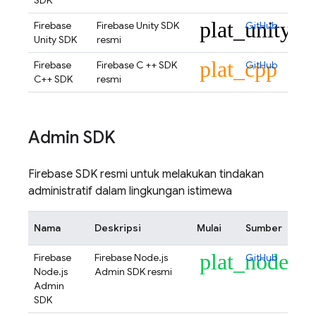
SDK
plat_unity
Firebase
Firebase Unity SDK
GitHub
Unity SDK
resmi
plat_cpp
Firebase
Firebase C ++ SDK
GitHub
C++ SDK
resmi
Admin SDK
Firebase SDK resmi untuk melakukan tindakan
administratif dalam lingkungan istimewa
Nama
Deskripsi
Mulai
Sumber
plat_node
Firebase
Firebase Node.js
GitHub
Node.js
Admin SDK resmi
Admin
SDK