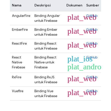
Nama
Deskripsi
Dokumen
Sumber
plat_web
AngularFire
Binding Angular
GitHub
untuk Firebase
plat_web
EmberFire
Binding Ember
GitHub
untuk Firebase
plat_web
ReactFire
Binding React
GitHub
untuk Firebase
plat_ios
React
Binding React
GitHub
Native
Native untuk
plat_android
Firebase
Firebase
plat_web
RxFire
Binding RxJS
GitHub
untuk Firebase
plat_web
Vuefire
Binding Vue
GitHub
untuk Firebase