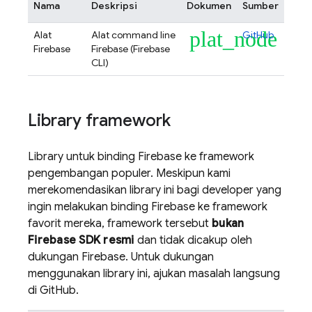
Nama
Deskripsi
Dokumen
Sumber
plat_node
Alat
Alat command line
GitHub
Firebase
Firebase (
Firebase
CLI)
Library framework
Library untuk binding Firebase ke framework
pengembangan populer. Meskipun kami
merekomendasikan library ini bagi developer yang
ingin melakukan binding Firebase ke framework
favorit mereka, framework tersebut
bukan
Firebase SDK resmi
dan tidak dicakup oleh
dukungan Firebase. Untuk dukungan
menggunakan library ini, ajukan masalah langsung
di GitHub.