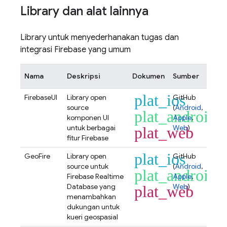
Library dan alat lainnya
Library untuk menyederhanakan tugas dan
integrasi Firebase yang umum
Nama
Deskripsi
Dokumen
Sumber
plat_ios
FirebaseUI
Library open
GitHub
source
(
Android
,
plat_android
komponen UI
Apple
,
untuk berbagai
Web
)
plat_web
fitur Firebase
plat_ios
GeoFire
Library open
GitHub
source untuk
(
Android
,
plat_android
Firebase Realtime
Apple
,
Database
yang
Web
)
plat_web
menambahkan
dukungan untuk
kueri geospasial