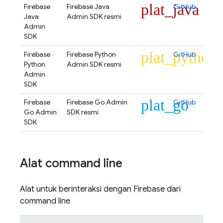
plat_java
Firebase
Firebase Java
GitHub
Java
Admin SDK resmi
Admin
SDK
plat_python
Firebase
Firebase Python
GitHub
Python
Admin SDK resmi
Admin
SDK
plat_go
Firebase
Firebase Go Admin
GitHub
Go Admin
SDK resmi
SDK
Alat command line
Alat untuk berinteraksi dengan Firebase dari
command line