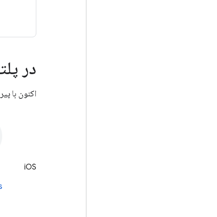
در پلتفرم خ
اکنون با پیروی از Codelabs و مستندات مرجع SDK پلتفرم، توسع
iOS
s