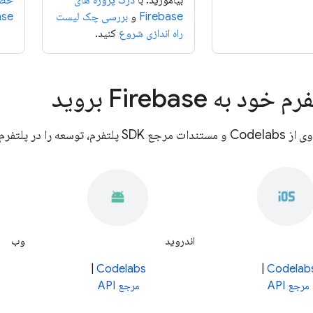
بیاموزید. با
درک پروژه های
خصو
Firebase
و
بررسی چک لیست
ase
راه اندازی شروع
کنید.
ود به Firebase بروید
ه را در پلتفرم خود شروع کنید.
اندروید
وب
|
Codelabs
|
Codelab
مرجع API
مرجع API