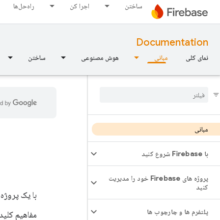
ساختن
اجرا کن
راه‌حل‌ها
Documentation
نمای کلی
مبانی
هوش مصنوعی
ساختن
مبانی
با Firebase شروع کنید
پروژه های Firebase خود را مدیریت
کنید
با یک پروژه Firebase و افزودن Firebase به برنامه خود شروع کنی
پلتفرم ها و چارچوب ها
مفاهیم کلید