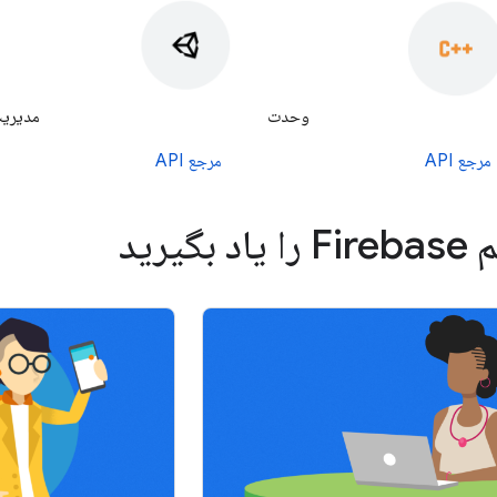
وحدت
مدیریت K
مرجع API
مرجع API
 بگیرید