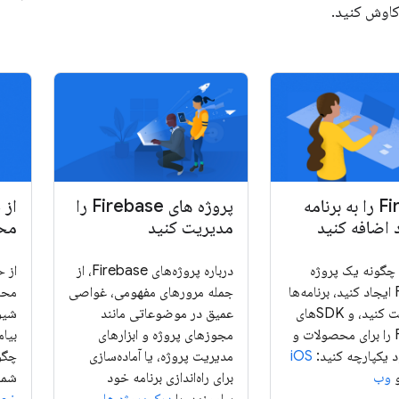
کاوش کنید.
Firebase را به برنامه
پروژه های Firebase را
از 
 اضافه کنید
مدیریت کنید
مح
 چگونه یک پروژه
درباره پروژه‌های Firebase، از
از 
Firebase ایجاد کنید، برنامه‌ها
جمله مرورهای مفهومی، غواصی
محا
را در آن ثبت کنید، و SDK‌های
عمیق در موضوعاتی مانند
شیو
Firebase را برای محصولات و
مجوزهای پروژه و ابزارهای
د یکپارچه کنید:
iOS
مدیریت پروژه، یا آماده‌سازی
چگو
وب
برای راه‌اندازی برنامه خود
شما 