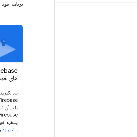
برنامه خود 
های خود
یاد بگیرید
پلتفرم خو
،
اندروید
و