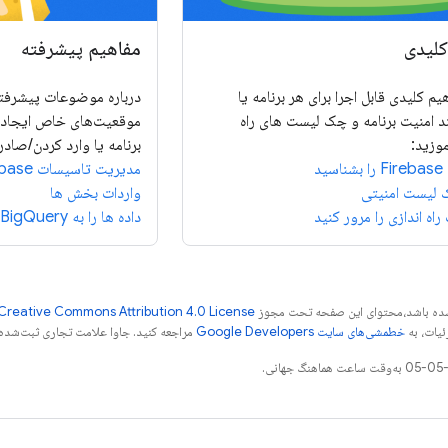
کلیدی
مفاهیم پیشرفته
یم کلیدی قابل اجرا برای هر برنامه یا
درباره موضوعات پیشرفته
ند امنیت برنامه و چک لیست های راه
موقعیت‌های خاص ایجاد 
موزید:
برنامه یا وارد کردن/صادرا
ید
مدیریت تاسیسات Firebase
 لیست امنیتی
واردات بخش ها
ه اندازی را مرور کنید
داده ها را به BigQuery صادر کنید
ر شده باشد،‌محتوای این صفحه تحت مجوز
Creative Commons Attribution 4.0 License
ئیات، به
خطمشی‌های سایت Google Developers‏
مراجعه کنید. جاوا علامت تجاری ثبت‌شده Oracle و/یا شرکت‌های وابسته به آن است