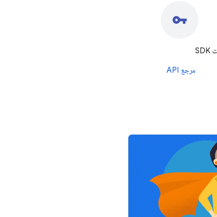
SD
مرجع API