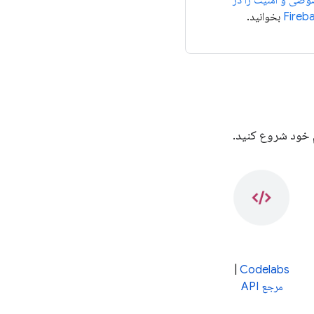
صی و امنیت را در
Fireb
بخوانید.
|
Codelabs
مرجع API