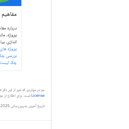
مفاهیم 
درباره مفاه
پروژه، مان
اندازی، بیا
پروژه های Firebase را بشناس
بررسی چک
چک لیست را
جز در مواردی که غیر از این ذک
License
است. برای اطلاع از جز
تاریخ آخرین به‌روزرسانی 2025-05-05 به‌وقت ساعت هماهنگ جهانی.