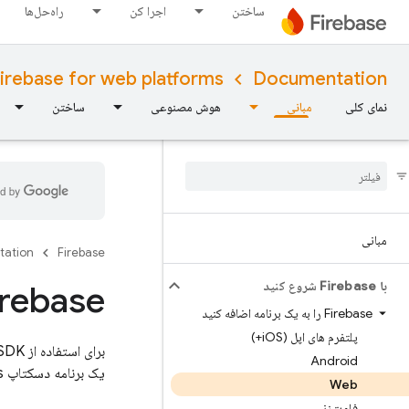
ساختن
اجرا کن
راه‌حل‌ها
irebase for web platforms
Documentation
نمای کلی
مبانی
هوش مصنوعی
ساختن
مبانی
tation
Firebase
با Firebase شروع کنید
Firebase را به پروژه جاوا اسکریپت خود 
Firebase را به یک برنامه اضافه کنید
پلتفرم های اپل (i
OS+)
برای استفاده از
Android
یک برنامه دسکتاپ Node.js یا IoT، این راهنما را دنبال کنید.
Web
فلوت‌زنی