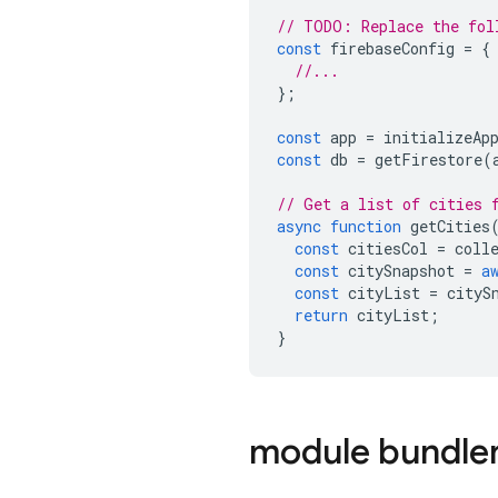
// TODO: Replace the fol
const
firebaseConfig
=
{
//...
};
const
app
=
initializeAp
const
db
=
getFirestore
(
// Get a list of cities 
async
function
getCities
const
citiesCol
=
coll
const
citySnapshot
=
a
const
cityList
=
cityS
return
cityList
;
}