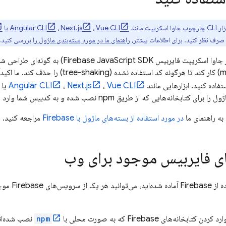
کریپت مانند
Vue CLI
،
Next.js
،
Angular CLI
یا
 صرف نظر کنید. برای اطلاعات بیشتر،
راهنمای ما در مورد بسته‌بندی ماژول را
بررسی کنید.
ر جاوا اسکریپت فایربیس
JavaScript
Firebase
SDK) به گونه‌ای طراحی 
(module bundlers) کار کند تا هرگونه کد استفاده 
تفاده کنید. ابزارهایی مانند
Vue CLI
،
Next.js
،
Angular CLI
یا
‌هایی که از طریق npm نصب شده و به کدبیس شما وارد شده‌اند، مدیریت می‌کنند.
به راهنمای ما
در مورد استفاده از بسته‌های ماژول با Firebase
مراجعه کنید.
 فایربیس موجود برای وب
اکنون که برا
انه‌های Firebase که به صورت محلی با
npm
نصب شده‌اند 