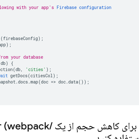
lowing with your app's 
Firebase configuration
p
(
firebaseConfig
);
app
);
from your database
(
db
)
{
ection
(
db
,
'cities'
);
wait
getDocs
(
citiesCol
);
napshot
.
docs
.
map
(
doc
=>
doc
.
data
());
رای کاهش حجم از یک module bundler (webpack
/