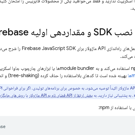
وا اسکریپت ندارید و فقط می‌خواهید یکی از محصولات فایربیس را امتحان کنید،
د.
SDK و مقداردهی اولیه Firebase
اندازی API ماژولار برای
SDK را شرح می‌دهد که از فرمت
JavaScript
Firebase
می‌کند.
ا
بهینه شده است تا کدهای بلااستفاده را حذف کرده (tree-shaking) و اندازه SDK را کاهش دهد.
، به پشتیبانی نیاز دارید، به
بخش ارتقا از API فضای نام به API ماژولار
یا
روش‌های جایگزین برا
استفاده از npm:
ase