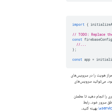
import
{
initialize
// TODO: Replace th
const
firebaseConfi
//...
};
const
app
=
initial
د و احراز هویت را در سرویس‌های
د. پس از مقداردهی اولیه یک شیء برنامه Firebase در کد خود، می‌توانید سرویس‌های
مت سرور (SSR) است، باید مراحل دیگری را انجام دهید تا مطمئن
طق سرور خود، رابط
بهینه کنید.