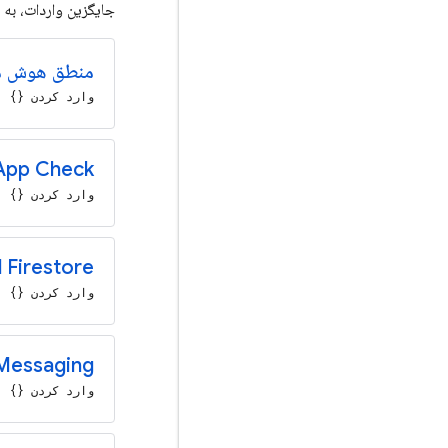
جایگزین واردات، به
منطق هوش م
وارد کردن {} از 'base/ai
App Check
وارد کردن {} از 'se/app-check
 Firestore
وارد کردن {} از 'se/firestore
Messaging
وارد کردن {} از 'se/messaging