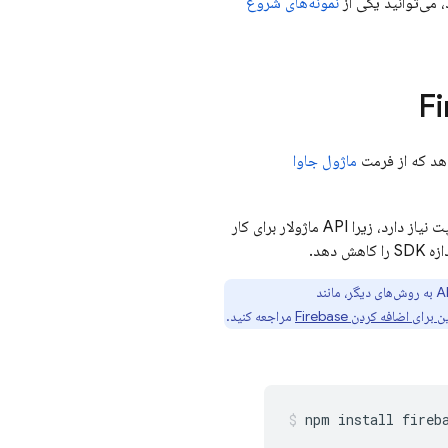
 می‌توانید یکی از
نمونه‌های شروع
ماژول جاوا
این گردش کار از npm استفاده می‌کند و به module bundlerها یا ابزارهای چارچوب جاوا اسکریپت نیاز دارد، زیرا API ماژولار برای کار
ی اضافه کردن Firebase
مراجعه کنید.
npm install fireb