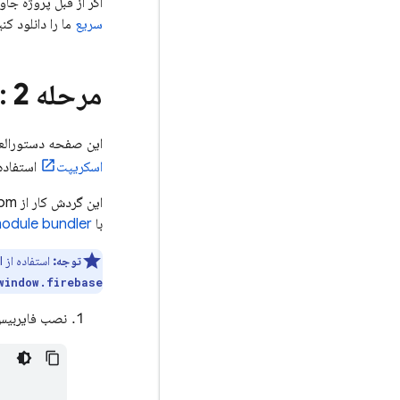
اگر از قبل پروژه جا
سریع
ما را دانلود کنی
مرحله 2
: نصب 
این صفحه دستورالعمل‌های راه‌
اسکریپت
استفاده 
با
module bundlerه
توجه:
استفاده از API ماژولار اکیداً توصیه می‌شود، به خصوص برای برنامه‌های تولیدی. اگر برای فراخوانی API به روش‌های دیگر، مانند
window.firebase
نصب فایربیس با 