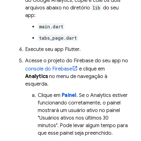
do
Google Analytics
, copie e cole os dois
arquivos abaixo no diretório
lib
do seu
app:
main.dart
tabs_page.dart
Execute seu app Flutter.
Acesse o projeto do Firebase do seu app no
console do
Firebase
e clique em
Analytics
no menu de navegação à
esquerda.
Clique em
Painel
. Se o
Analytics
estiver
funcionando corretamente, o painel
mostrará um usuário ativo no painel
"Usuários ativos nos últimos 30
minutos". Pode levar algum tempo para
que esse painel seja preenchido.