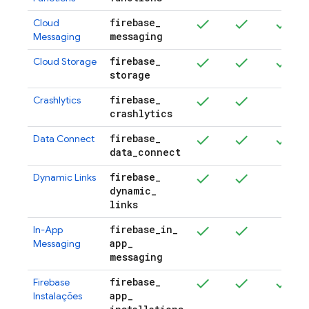
firebase
_
Cloud
messaging
Messaging
firebase
_
Cloud Storage
storage
firebase
_
Crashlytics
crashlytics
firebase
_
Data Connect
data
_
connect
firebase
_
Dynamic Links
dynamic
_
links
firebase
_
in
_
In-App
app
_
Messaging
messaging
firebase
_
Firebase
app
_
Instalações