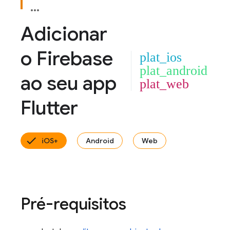
Adicionar
o Firebase
plat_ios
plat_android
ao seu app
plat_web
Flutter
iOS+
Android
Web
Pré-requisitos