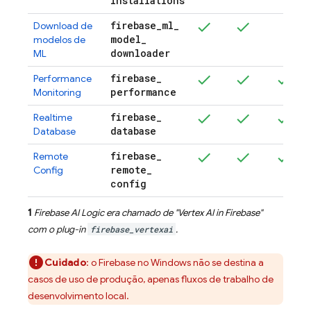
installations
firebase
_
ml
_
Download de
model
_
modelos de
downloader
ML
firebase
_
Performance
performance
Monitoring
firebase
_
Realtime
database
Database
firebase
_
Remote
remote
_
Config
config
1
Firebase AI Logic
era chamado de "
Vertex AI in Firebase
"
com o plug-in
firebase_vertexai
.
Cuidado
: o Firebase no Windows não se destina a
casos de uso de produção, apenas fluxos de trabalho de
desenvolvimento local.