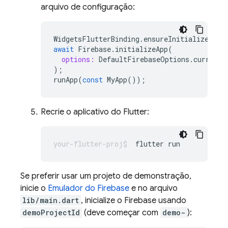
arquivo de configuração:
WidgetsFlutterBinding
.
ensureInitialized
();
await
Firebase
.
initializeApp
(
options:
DefaultFirebaseOptions
.
currentP
);
runApp
(
const
MyApp
());
Recrie o aplicativo do Flutter:
flutter
Se preferir usar um projeto de demonstração,
inicie o
Emulador do Firebase
e no arquivo
lib/main.dart
, inicialize o Firebase usando
demoProjectId
(deve começar com
demo-
):