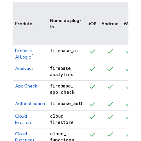
Nome do plug-
Produto
iOS
Android
Web
in
firebase
_
ai
Firebase
1
AI Logic
firebase
_
Analytics
analytics
firebase
_
App Check
app
_
check
firebase
_
auth
Authentication
cloud
_
Cloud
firestore
Firestore
cloud
_
Cloud
functions
Functions