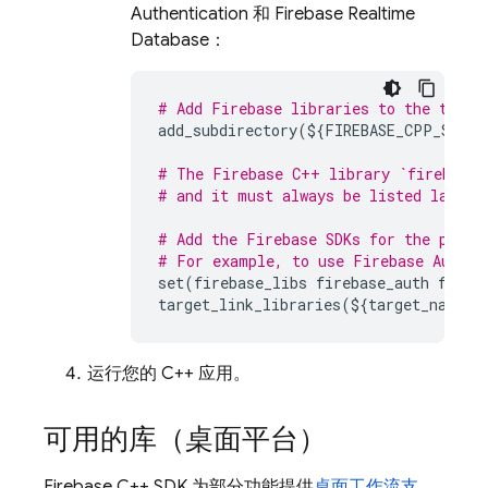
Authentication
和
Firebase Realtime
Database
：
# Add Firebase libraries to the targe
add_subdirectory
(
$
{
FIREBASE_CPP_SDK_D
# The Firebase C++ library `firebase_
# and it must always be listed last.
# Add the Firebase SDKs for the produ
# For example, to use 
Firebase Authen
set
(
firebase_libs
firebase_auth
fireb
target_link_libraries
(
$
{
target_name
}
运行您的 C++ 应用。
可用的库（桌面平台）
Firebase
C++
SDK 为部分功能提供
桌面工作流支