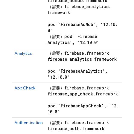
firebase
_
admob
.
framework
firebase
_
analytics
.
（需要）
framework
pod 'Firebase
Ad
Mob'
,
'12
.
10
.
0'
pod 'Firebase
（需要）
Analytics'
,
'12
.
10
.
0'
firebase
.
framework
Analytics
（需要）
firebase
_
analytics
.
framework
pod 'Firebase
Analytics'
,
'12
.
10
.
0'
firebase
.
framework
App Check
（需要）
firebase
_
app
_
check
.
framework
pod 'Firebase
App
Check'
,
'12
.
10
.
0'
firebase
.
framework
Authentication
（需要）
firebase
_
auth
.
framework