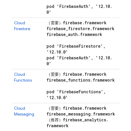
pod 'Firebase
Auth'
,
'12
.
10
.
0'
firebase
.
framework
Cloud
（需要）
firebase
_
firestore
.
framework
Firestore
firebase
_
auth
.
framework
pod 'Firebase
Firestore'
,
'12
.
10
.
0'
pod 'Firebase
Auth'
,
'12
.
10
.
0'
firebase
.
framework
Cloud
（需要）
firebase
_
functions
.
framework
Functions
pod 'Firebase
Functions'
,
'12
.
10
.
0'
firebase
.
framework
Cloud
（需要）
firebase
_
messaging
.
framework
Messaging
firebase
_
analytics
.
（推荐）
framework