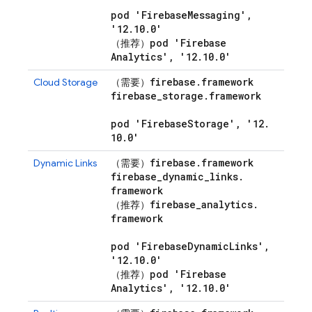
pod 'Firebase
Messaging'
,
'12
.
10
.
0'
pod 'Firebase
（推荐）
Analytics'
,
'12
.
10
.
0'
firebase
.
framework
Cloud Storage
（需要）
firebase
_
storage
.
framework
pod 'Firebase
Storage'
,
'12
.
10
.
0'
firebase
.
framework
Dynamic Links
（需要）
firebase
_
dynamic
_
links
.
framework
firebase
_
analytics
.
（推荐）
framework
pod 'Firebase
Dynamic
Links'
,
'12
.
10
.
0'
pod 'Firebase
（推荐）
Analytics'
,
'12
.
10
.
0'