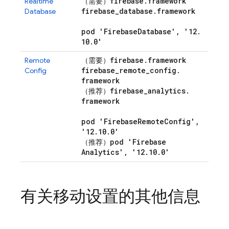
firebase
.
framework
Realtime
（需要）
firebase
_
database
.
framework
Database
pod 'Firebase
Database'
,
'12
.
10
.
0'
firebase
.
framework
Remote
（需要）
firebase
_
remote
_
config
.
Config
framework
firebase
_
analytics
.
（推荐）
framework
pod 'Firebase
Remote
Config'
,
'12
.
10
.
0'
pod 'Firebase
（推荐）
Analytics'
,
'12
.
10
.
0'
有关移动设置的其他信息