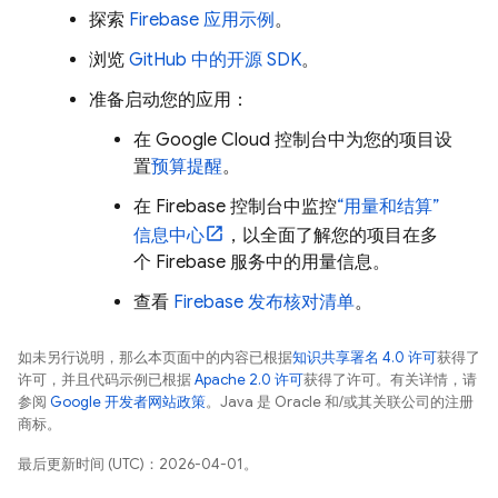
探索
Firebase 应用示例
。
浏览
GitHub 中的开源 SDK
。
准备启动您的应用：
在
Google Cloud
控制台中为您的项目设
置
预算提醒
。
在
Firebase
控制台中监控
“用量和结算”
信息中心
，以全面了解您的项目在多
个 Firebase 服务中的用量信息。
查看
Firebase 发布核对清单
。
如未另行说明，那么本页面中的内容已根据
知识共享署名 4.0 许可
获得了
许可，并且代码示例已根据
Apache 2.0 许可
获得了许可。有关详情，请
参阅
Google 开发者网站政策
。Java 是 Oracle 和/或其关联公司的注册
商标。
最后更新时间 (UTC)：2026-04-01。