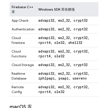
Firebase C++
Windows SDK 库依赖项
库
advapi32
,
ws2
_
32
,
crypt32
App Check
advapi32
,
ws2
_
32
,
crypt32
Authentication
advapi32
,
ws2
_
32
,
crypt32
,
Cloud
rpcrt4
,
ole32
,
shell32
Firestore
advapi32
,
ws2
_
32
,
crypt32
,
Cloud
rpcrt4
,
ole32
Functions
advapi32
,
ws2
_
32
,
crypt32
Cloud Storage
advapi32
,
ws2
_
32
,
crypt32
,
Realtime
iphlpapi
,
psapi
,
userenv
Database
advapi32
,
ws2
_
32
,
crypt32
,
Remote
rpcrt4
,
ole32
Config
mac
OS 库