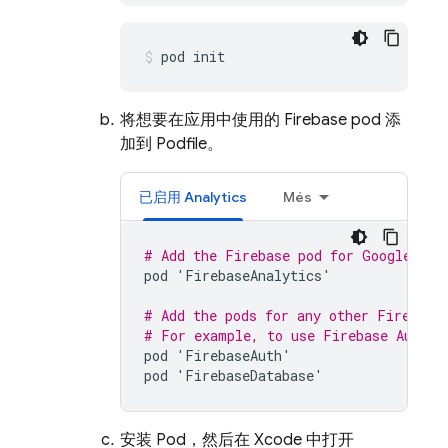
pod init
将想要在应用中使用的 Firebase pod 添
加到 Podfile。
已启用
Analytics
Més
# Add the Firebase pod for 
Google Ana
pod
'
FirebaseAnalytics
'
# Add the pods for any other Firebase
# For example, to use 
Firebase Authen
pod
'
FirebaseAuth
'
pod
'
FirebaseDatabase
'
安装 Pod，然后在 Xcode 中打开