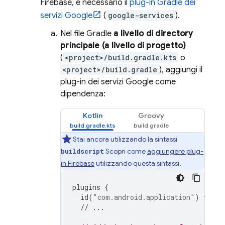
Firebase, è necessario il
plug-in Gradle dei
servizi Google
(
google-services
).
Nel file Gradle
a livello di directory
principale (a livello di progetto)
(
<project>/build.gradle.kts
o
<project>/build.gradle
), aggiungi il
plug-in dei servizi Google come
dipendenza:
Kotlin
Groovy
Stai ancora utilizzando la sintassi
Scopri come
aggiungere plug-
buildscript
in Firebase
utilizzando questa sintassi.
plugins
{
id
(
"com.android.application"
)
versi
// ...