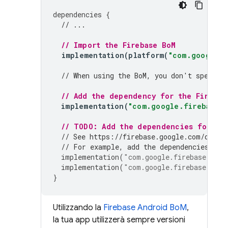
dependencies
{
// ...
// Import the 
Firebase BoM
implementation
(
platform
(
"com.google.f
// When using the 
BoM
, you don't specify
// Add the dependency for the Firebas
implementation
(
"com.google.firebase:f
// TODO: Add the dependencies for any
// See https://firebase.google.com/docs/
// For example, add the dependencies for
implementation
(
"com.google.firebase:fire
implementation
(
"com.google.firebase:fire
}
Utilizzando la
Firebase Android BoM
,
la tua app utilizzerà sempre versioni