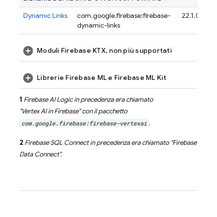
Dynamic Links
com.google.firebase:firebase-
22.1.0
dynamic-links
Moduli Firebase KTX, non più supportati
Librerie Firebase ML e Firebase ML Kit
1
Firebase AI Logic
in precedenza era chiamato
"
Vertex AI in Firebase
" con il pacchetto
com.google.firebase:firebase-vertexai
.
2
Firebase SQL Connect
in precedenza era chiamato "
Firebase
Data Connect
".