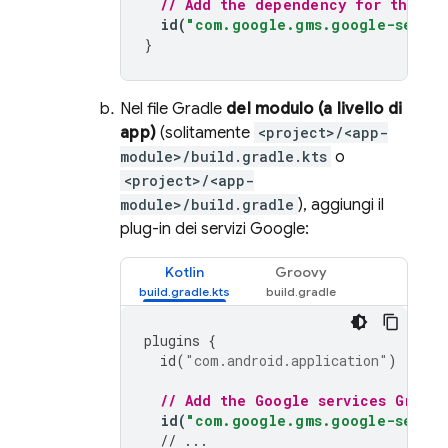
// Add the dependency for the Go
id
(
"com.google.gms.google-servic
}
Nel file Gradle
del modulo (a livello di
app)
(solitamente
<project>/<app-
module>/build.gradle.kts
o
<project>/<app-
module>/build.gradle
), aggiungi il
plug-in dei servizi Google:
Kotlin
Groovy
plugins
{
id
(
"com.android.application"
)
// Add the Google services Gradle
id
(
"com.google.gms.google-servic
// ...