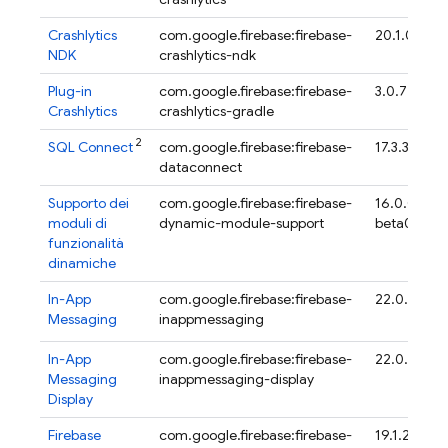
Crashlytics
com.google.firebase:firebase-
20.1.0
NDK
crashlytics-ndk
Plug-in
com.google.firebase:firebase-
3.0.7
Crashlytics
crashlytics-gradle
2
SQL Connect
com.google.firebase:firebase-
17.3.3
dataconnect
Supporto dei
com.google.firebase:firebase-
16.0.0-
moduli di
dynamic-module-support
beta04
funzionalità
dinamiche
In-App
com.google.firebase:firebase-
22.0.3
Messaging
inappmessaging
In-App
com.google.firebase:firebase-
22.0.3
Messaging
inappmessaging-display
Display
Firebase
com.google.firebase:firebase-
19.1.2