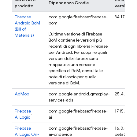
Dipendenza Gradle
prodotto
versione
Firebase
com.google.firebase:firebase-
34.17.0
Android BoM
bom
(
Bill of
L'ultima versione di
Firebase
Materials
)
BoM
contiene le versioni più
recenti di ogni libreria Firebase
per Android. Per scoprire quali
versioni della libreria sono
mappate a una versione
specifica di
BoM
, consulta le
note di rilascio per quella
versione di
BoM
.
AdMob
com.google.android.gms:play-
25.4.0
services-ads
Firebase
com.google.firebase:firebase-
17.15.0
1
AI Logic
ai
Firebase
com.google.firebase:firebase-
16.0.0-
AI Logic On-
ai-ondevice
beta04