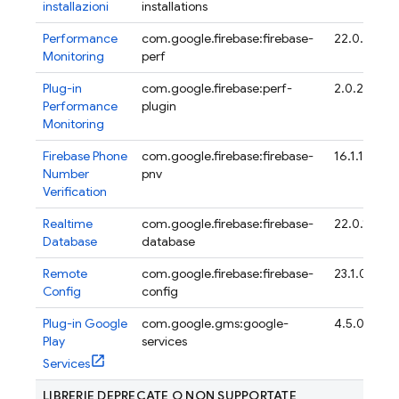
installazioni
installations
Performance
com.google.firebase:firebase-
22.0.6
Monitoring
perf
Plug-in
com.google.firebase:perf-
2.0.2
Performance
plugin
Monitoring
Firebase Phone
com.google.firebase:firebase-
16.1.1
Number
pnv
Verification
Realtime
com.google.firebase:firebase-
22.0.1
Database
database
Remote
com.google.firebase:firebase-
23.1.0
Config
config
Plug-in Google
com.google.gms:google-
4.5.0
Play
services
Services
LIBRERIE DEPRECATE O NON SUPPORTATE