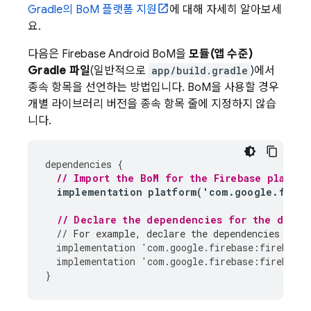
Gradle의
BoM
플랫폼 지원
에 대해 자세히 알아보세
요.
다음은
Firebase Android BoM
을
모듈(앱 수준)
Gradle 파일
(일반적으로
app/build.gradle
)에서
종속 항목을 선언하는 방법입니다.
BoM
을 사용할 경우
개별 라이브러리 버전을 종속 항목 줄에 지정하지 않습
니다.
dependencies
{
// Import the 
BoM
 for the Firebase platfor
implementation
platform
(
'
com
.
google
.
fireb
// Declare the dependencies for the desir
// For example, declare the dependencies for 
implementation
'
com
.
google
.
firebase
:
firebase
-
implementation
'
com
.
google
.
firebase
:
firebase
-
}