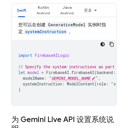
Kotlin
Java
Swift
更多
您可以在创建
GenerativeModel
实例时指
定
systemInstruction
。
import
FirebaseAILogic
// Specify the system instructions as part of c
let
model
=
FirebaseAI
.
firebaseAI
(
backend
:
.
goo
modelName
:
"
GEMINI_MODEL_NAME
"
,
systemInstruction
:
ModelContent
(
role
:
"system
)
为
Gemini Live API
设置系统说