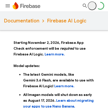
Documentation
Firebase AI Logic
Starting November 2, 2026, Firebase App
Check enforcement will be
required
to use
Firebase AI Logic.
Learn more.
Model updates:
The latest Gemini models, like
Gemini 3.6 Flash
, are available to use with
Firebase AI Logic!
Learn more.
All Imagen models will shut down as early
as
August 17, 2026
.
Learn about migrating
your apps to use Nano Banana.