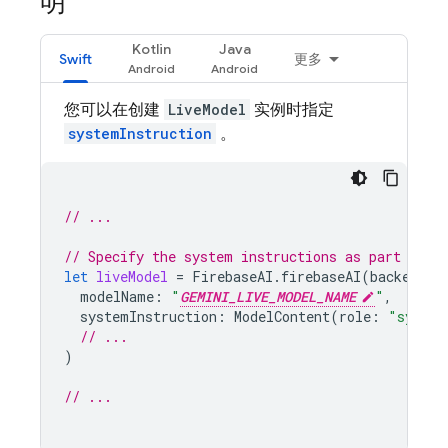
明
Kotlin
Java
Swift
更多
您可以在创建
LiveModel
实例时指定
systemInstruction
。
// ...
// Specify the system instructions as part of c
let
liveModel
=
FirebaseAI
.
firebaseAI
(
backend
:
modelName
:
"
GEMINI_LIVE_MODEL_NAME
"
,
systemInstruction
:
ModelContent
(
role
:
"system
// ...
)
// ...