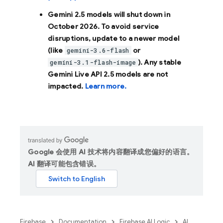
Gemini 2.5 models will shut down in
October 2026
. To avoid service
disruptions, update to a newer model
(like
or
gemini-3.6-flash
). Any stable
gemini-3.1-flash-image
Gemini Live API 2.5 models are not
impacted.
Learn more.
Google 会使用 AI 技术将内容翻译成您偏好的语言。
AI 翻译可能包含错误。
Firebase
Documentation
Firebase AI Logic
AI