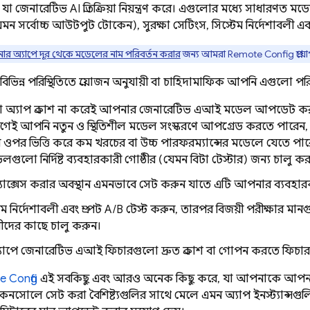
 যা জেনারেটিভ AI প্রতিক্রিয়া নিয়ন্ত্রণ করে। এগুলোর মধ্যে সাধারণত
সর্বোচ্চ আউটপুট টোকেন), সুরক্ষা সেটিংস, সিস্টেম নির্দেশাবলী এবং প্
র অ্যাপে দূর থেকে মডেলের নাম পরিবর্তন করার
জন্য আমরা
Remote Config
প্রয
, বিভিন্ন পরিস্থিতিতে প্রয়োজন অনুযায়ী বা চাহিদামাফিক আপনি এগুলো প
 অ্যাপ প্রকাশ না করেই আপনার জেনারেটিভ এআই মডেল আপডেট করুন
েই আপনি নতুন ও স্থিতিশীল মডেল সংস্করণে আপগ্রেড করতে পারেন, 
যের ওপর ভিত্তি করে কম খরচের বা উচ্চ পারফরম্যান্সের মডেলে যেতে পারে
গুলো নির্দিষ্ট ব্যবহারকারী গোষ্ঠীর (যেমন বিটা টেস্টার) জন্য চালু 
যাক্সেস করার অবস্থান এমনভাবে সেট করুন যাতে এটি আপনার ব্যবহা
্টেম নির্দেশাবলী এবং প্রম্পট A/B টেস্ট করুন, তারপর বিজয়ী পরীক্ষার ম
ীদের কাছে চালু করুন।
পে জেনারেটিভ এআই ফিচারগুলো দ্রুত প্রকাশ বা গোপন করতে ফিচার ফ্
e Config
এই সবকিছু এবং আরও অনেক কিছু করে, যা আপনাকে আপনার অ্
কনসোলে সেট করা বৈশিষ্ট্যগুলির সাথে মেলে এমন অ্যাপ ইনস্ট্যান্সগুলির