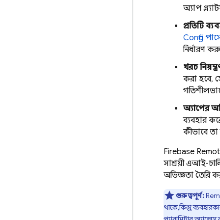
অ্যাপ প্ল্য
প্রতিটি ব্
Config
পার্
নির্ধারণ কর
খরচ নিয়ন্ত
করা হবে, স
গতিশীলভা
অ্যাপের অ
ব্যবহার কর
কীভাবে তা 
Firebase Remot
সাশ্রয়ী এআই-চা
অভিজ্ঞতা তৈরি ক
গুরুত্বপূর্ণ:
Rem
থাকে, কিন্তু ব্যবহার
প্যারামিটার অ্যাক্সে