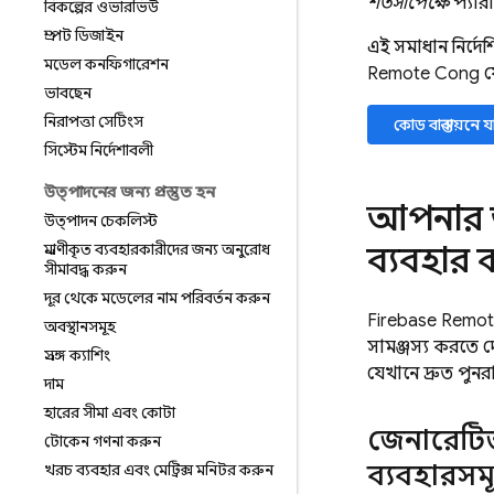
শর্তসাপেক্ষে
প্যার
বিকল্পের ওভারভিউ
প্রম্পট ডিজাইন
এই সমাধান নির্দেশ
মডেল কনফিগারেশন
Remote Config
য
ভাবছেন
নিরাপত্তা সেটিংস
কোড বাস্তবায়নে 
সিস্টেম নির্দেশাবলী
উত্পাদনের জন্য প্রস্তুত হন
আপনার অ
উত্পাদন চেকলিস্ট
ব্যবহার 
প্রমাণীকৃত ব্যবহারকারীদের জন্য অনুরোধ
সীমাবদ্ধ করুন
দূর থেকে মডেলের নাম পরিবর্তন করুন
Firebase Remot
অবস্থানসমূহ
সামঞ্জস্য করতে 
প্রসঙ্গ ক্যাশিং
যেখানে দ্রুত পুনরাব
দাম
হারের সীমা এবং কোটা
জেনারেটি
টোকেন গণনা করুন
ব্যবহারসম
খরচ
ব্যবহার এবং মেট্রিক্স মনিটর করুন