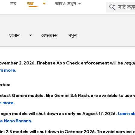
দাম
ডক্স
আরও দেখুন
চালান
রেফারেন্স
নমুনা
ovember 2, 2026, Firebase App Check enforcement will be
requ
rn more.
ates:
latest Gemini models, like
Gemini 3.6 Flash
, are available to use 
n more.
Imagen models will shut down as early as
August 17, 2026
.
Learn a
se Nano Banana.
ni 2.5 models will shut down in
October 2026
. To avoid service 