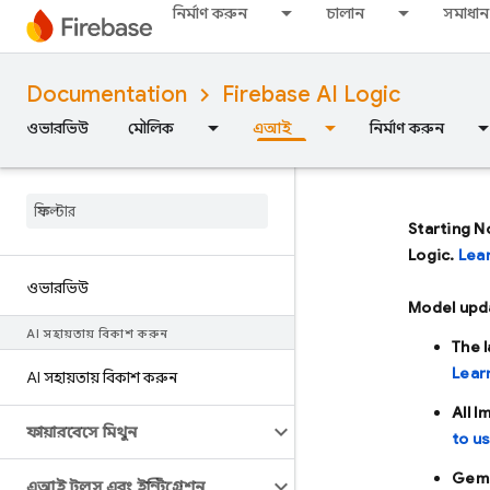
নির্মাণ করুন
চালান
সমাধান
Documentation
Firebase AI Logic
ওভারভিউ
মৌলিক
এআই
নির্মাণ করুন
Starting N
Logic.
Lea
ওভারভিউ
Model upd
AI সহায়তায় বিকাশ করুন
The 
Lear
AI সহায়তায় বিকাশ করুন
All 
ফায়ারবেসে মিথুন
to u
Gemi
এআই টুলস এবং ইন্টিগ্রেশন