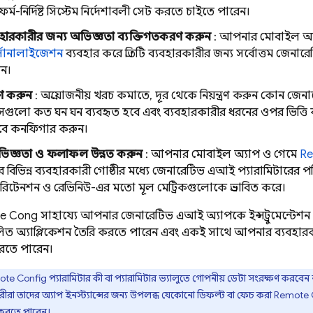
াটফর্ম-নির্দিষ্ট সিস্টেম নির্দেশাবলী সেট করতে চাইতে পারেন।
যবহারকারীর জন্য অভিজ্ঞতা ব্যক্তিগতকরণ করুন
: আপনার মোবাইল অ্
সোনালাইজেশন
ব্যবহার করে প্রতিটি ব্যবহারকারীর জন্য সর্বোত্তম জেনার
ুন।
্রণ করুন
: অপ্রয়োজনীয় খরচ কমাতে, দূর থেকে নিয়ন্ত্রণ করুন কো
েগুলো কত ঘন ঘন ব্যবহৃত হবে এবং ব্যবহারকারীর ধরনের ওপর ভিত্তি
বে কনফিগার করুন।
ভিজ্ঞতা ও ফলাফল উন্নত করুন
: আপনার মোবাইল অ্যাপ ও গেমে
Re
ে বিভিন্ন ব্যবহারকারী গোষ্ঠীর মধ্যে জেনারেটিভ এআই প্যারামিটারের পর
রিটেনশন ও রেভিনিউ-এর মতো মূল মেট্রিকগুলোকে প্রভাবিত করে।
e Config
সাহায্যে আপনার জেনারেটিভ এআই অ্যাপকে ইন্সট্রুমেন্টেশন
লিত অ্যাপ্লিকেশন তৈরি করতে পারেন এবং একই সাথে আপনার ব্যবহার
রতে পারেন।
ote Config
প্যারামিটার কী বা প্যারামিটার ভ্যালুতে গোপনীয় ডেটা সংরক্ষণ করবেন না
কারীরা তাদের অ্যাপ ইনস্ট্যান্সের জন্য উপলব্ধ যেকোনো ডিফল্ট বা ফেচ করা
Remote 
স করতে পারেন।