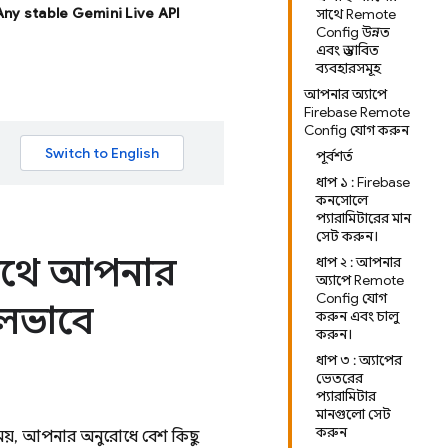
 Any stable Gemini Live API
সাথে Remote
Config উন্নত
এবং প্রস্তাবিত
ব্যবহারসমূহ
আপনার অ্যাপে
Firebase Remote
Config যোগ করুন
পূর্বশর্ত
ধাপ ১ : Firebase
কনসোলে
প্যারামিটারের মান
সেট করুন।
সাথে আপনার
ধাপ ২ : আপনার
অ্যাপে Remote
Config যোগ
লভাবে
করুন এবং চালু
করুন।
ধাপ ৩ : অ্যাপের
ভেতরের
প্যারামিটার
মানগুলো সেট
করুন
়, আপনার অনুরোধে বেশ কিছু