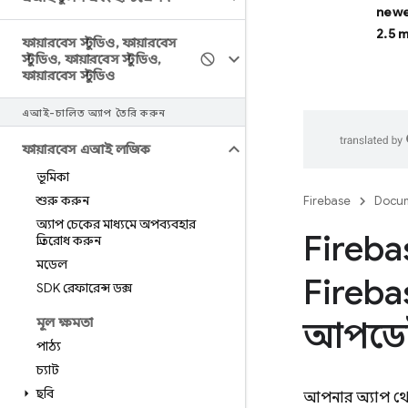
newe
2.5 
ফায়ারবেস স্টুডিও
,
ফায়ারবেস
স্টুডিও
,
ফায়ারবেস স্টুডিও
,
ফায়ারবেস স্টুডিও
এআই-চালিত অ্যাপ তৈরি করুন
ফায়ারবেস এআই লজিক
ভূমিকা
শুরু করুন
Firebase
Docum
অ্যাপ চেকের মাধ্যমে অপব্যবহার
Fireb
প্রতিরোধ করুন
মডেল
Fireba
SDK রেফারেন্স ডক্স
মূল ক্ষমতা
আপডেট
পাঠ্য
চ্যাট
ছবি
আপনার অ্যাপ থ