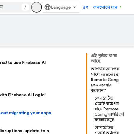
/
ব্লগ
কনসোলে যান
এই পৃষ্ঠায় যা যা
আছে
ired
to use Firebase AI
আপনার অ্যাপের
সাথে Firebase
Remote Config
কেন ব্যবহার
করবেন?
with Firebase AI Logic!
জেনারেটিভ
এআই অ্যাপের
সাথে Remote
bout migrating your apps
Config অপরিহার্য
ব্যবহারসমূহ
জেনারেটিভ
disruptions, update to a
এআই অ্যাপের