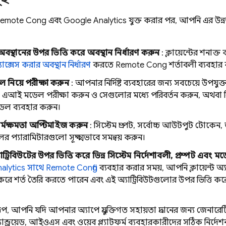
emote Config
এবং
Google Analytics
যুক্ত করার পর, আপনি এর উন্
র অবস্থানের উপর ভিত্তি করে অবস্থান নির্ধারণ করুন
: ক্লায়েন্টের শনাক্
ক্সেস করার অবস্থান নির্ধারণ
করতে
Remote Config
শর্তাবলী ব্যবহার
েল নিয়ে পরীক্ষা করুন
: আপনার নির্দিষ্ট ব্যবহারের জন্য সবচেয়ে উপযুক্ত
এআই মডেল পরীক্ষা করুন ও সেগুলোর মধ্যে পরিবর্তন করুন, অথবা বিভি
 মডেল ব্যবহার করুন।
্মক্ষমতা অপ্টিমাইজ করুন
: সিস্টেম প্রম্পট, সর্বোচ্চ আউটপুট টোকেন,
 প্যারামিটারগুলো সূক্ষ্মভাবে সমন্বয় করুন।
অ্যাট্রিবিউটের উপর ভিত্তি করে ভিন্ন সিস্টেম নির্দেশাবলী, প্রম্পট 
alytics
সাথে
Remote Config
ব্যবহার করার সময়, আপনি ক্লায়েন্ট অ্যা
 করে শর্ত তৈরি করতে পারেন এবং এই অ্যাট্রিবিউটগুলোর উপর ভিত্তি করে
ূপ, আপনি যদি আপনার অ্যাপে প্রযুক্তিগত সহায়তা প্রদানের জন্য জেন
ন্ড্রয়েড, আইওএস এবং ওয়েব প্ল্যাটফর্ম ব্যবহারকারীদের সঠিক নির্দ