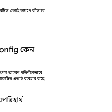
 জেনারেটিভ এআই অ্যাপে কীভাবে
onfig
কেন
যাপের আচরণ গতিশীলভাবে
েনারেটিভ এআই ব্যবহার করে,
পরিহার্য