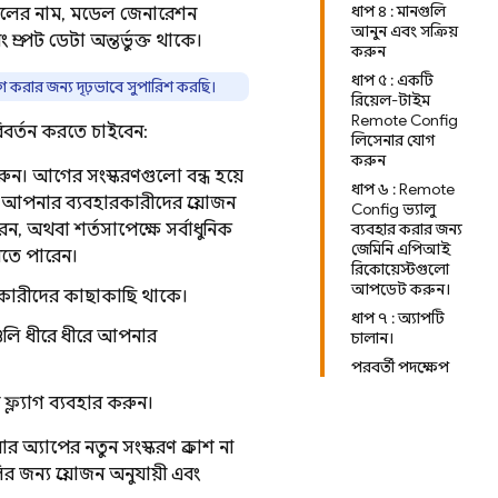
ধাপ ৪ : মানগুলি
 মডেলের নাম, মডেল জেনারেশন
আনুন এবং সক্রিয়
রম্পট ডেটা অন্তর্ভুক্ত থাকে।
করুন
ধাপ ৫ : একটি
়োগ করার জন্য দৃঢ়ভাবে সুপারিশ করছি।
রিয়েল-টাইম
Remote Config
রিবর্তন করতে চাইবেন:
লিসেনার যোগ
করুন
। আগের সংস্করণগুলো বন্ধ হয়ে
ধাপ ৬ : Remote
আপনার ব্যবহারকারীদের প্রয়োজন
Config ভ্যালু
ন, অথবা শর্তসাপেক্ষে সর্বাধুনিক
ব্যবহার করার জন্য
জেমিনি এপিআই
করতে পারেন।
রিকোয়েস্টগুলো
আপডেট করুন।
রকারীদের কাছাকাছি থাকে।
ধাপ ৭ : অ্যাপটি
ানগুলি ধীরে ধীরে আপনার
চালান।
পরবর্তী পদক্ষেপ
ল্যাগ ব্যবহার করুন।
যাপের নতুন সংস্করণ প্রকাশ না
 জন্য প্রয়োজন অনুযায়ী এবং