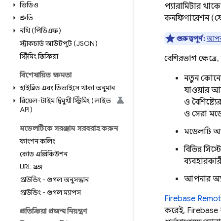
ভিডিও
প্যারামিটার থাকে
শ্রুতি
কনফিগারেশন (যেমন 
নথি (পিডিএফ)
গুরুত্বপূর্ণ:
আপনা
স্ট্রাকচার্ড আউটপুট (JSON)
স্ট্রিমিং প্রতিক্রিয়া
বেশিরভাগ ক্ষেত্রে
বিশেষায়িত ক্ষমতা
নতুন কোনো
হাইব্রিড এবং ডিভাইসে থাকা অনুমান
যাওয়ার আগ
রিয়েল-টাইম দ্বিমুখী স্ট্রিমিং (লাইভ
ও বৈশিষ্ট্
API)
ও সেরা মডেল
মডেলটিকে সরঞ্জাম সরবরাহ করুন
মডেলটি অ্
ফাংশন কলিং
বিভিন্ন সিস
কোড এক্সিকিউশন
ব্যবহারকার
URL প্রসঙ্গ
আপনার অ্যা
গ্রাউন্ডিং - গুগল অনুসন্ধান
গ্রাউন্ডিং - গুগল ম্যাপস
Firebase Remot
করেই,
Firebase
প্রতিক্রিয়া প্রজন্ম নিয়ন্ত্রণ