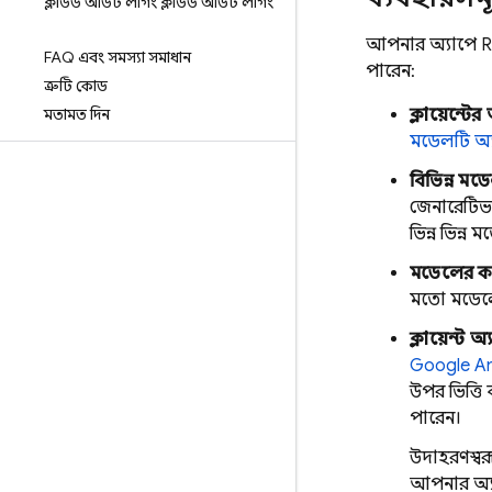
ক্লাউড অডিট লগিং
ক্লাউড অডিট লগিং
আপনার অ্যাপে
R
FAQ এবং সমস্যা সমাধান
পারেন:
ত্রুটি কোড
মতামত দিন
ক্লায়েন্টে
মডেলটি অ্যা
বিভিন্ন মড
জেনারেটিভ 
ভিন্ন ভিন্ন
মডেলের কর
মতো মডেলের
ক্লায়েন্ট 
Google An
উপর ভিত্তি
পারেন।
উদাহরণস্বর
আপনার অ্যা