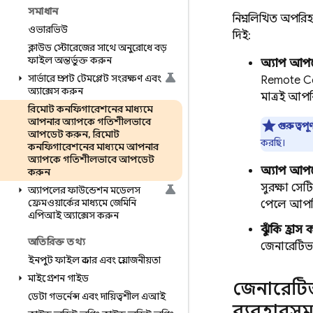
সমাধান
নিম্নলিখিত অপরিহা
ওভারভিউ
দিই:
ক্লাউড স্টোরেজের সাথে অনুরোধে বড়
ফাইল অন্তর্ভুক্ত করুন
অ্যাপ আপড
সার্ভারে প্রম্পট টেমপ্লেট সংরক্ষণ এবং
Remote Co
অ্যাক্সেস করুন
মাত্রই আপ
রিমোট কনফিগারেশনের মাধ্যমে
আপনার অ্যাপকে গতিশীলভাবে
গুরুত্বপূর্
আপডেট করুন
,
রিমোট
করছি।
কনফিগারেশনের মাধ্যমে আপনার
অ্যাপকে গতিশীলভাবে আপডেট
অ্যাপ আপড
করুন
সুরক্ষা সে
অ্যাপলের ফাউন্ডেশন মডেলস
ফ্রেমওয়ার্কের মাধ্যমে জেমিনি
পেলে আপনি 
এপিআই অ্যাক্সেস করুন
ঝুঁকি হ্রা
অতিরিক্ত তথ্য
জেনারেটিভ 
ইনপুট ফাইল প্রকার এবং প্রয়োজনীয়তা
মাইগ্রেশন গাইড
জেনারেটি
ডেটা গভর্নেন্স এবং দায়িত্বশীল এআই
ব্যবহারসম