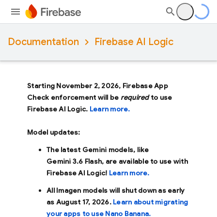
Documentation
Firebase AI Logic
Starting November 2, 2026, Firebase App
Check enforcement will be
required
to use
Firebase AI Logic.
Learn more.
Model updates:
The latest Gemini models, like
Gemini 3.6 Flash
, are available to use with
Firebase AI Logic!
Learn more.
All Imagen models will shut down as early
as
August 17, 2026
.
Learn about migrating
your apps to use Nano Banana.