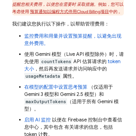
提醒
您相关费用，以便您在需要时 采取措施。
例如，您可以
考虑使用
预算通知以编程方式停用
Cloud Billing
项目
中的 。
我们建议您执行以下操作，以帮助管理费用：
监控费用和用量并设置预算提醒，以避免出现
意外费用。
使用
Gemini
模型（
Live API
模型除外）时，请
先使用
countTokens
API 估算请求的
token
大小
，然后再发送请求并访问响应中的
usageMetadata
属性。
在模型的配置中设置
思考预算
（仅适用于
Gemini
3 模型和
Gemini
2.5 模型）和
maxOutputTokens
（适用于所有
Gemini
模
型）。
启用 AI 监控
以便在
Firebase
控制台中查看信
息中心，其中包含 有关请求的信息，包括
token 计数。