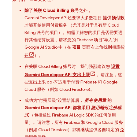
除了关联
Cloud Billing
账号
之外，
Gemini Developer API
还要求大多数项目
提供预付款
才能开始使用付费服务 （尤其是对于具有新
Cloud
Billing
账号的项目）。如需了解您的项目是否需要进
行其他结算设置，请将您的 Firebase 项目“导入”到
Google AI Studio
中（在
项目
页面右上角找到相应按
钮
）。
在关联
Cloud Billing
账号时，我们强烈建议您
设置
Gemini Developer API
支出上限
。请注意，这
些支出上限 do
不
适用于付费 Firebase 和
Google
Cloud
服务（例如
Cloud Firestore
)。
成功为“付费层级”设置结算后，
所有使用量
的
Gemini Developer API
都将采用
随用随付定价模
式
（包括通过
Firebase AI Logic
SDK 的任何使用
量）。请注意，所有 Firebase 和
Google Cloud
服务
（例如
Cloud Firestore
）都将继续提供各自特定的
免