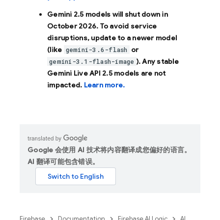
Gemini 2.5 models will shut down in
October 2026
. To avoid service
disruptions, update to a newer model
(like
or
gemini-3.6-flash
). Any stable
gemini-3.1-flash-image
Gemini Live API 2.5 models are not
impacted.
Learn more.
Google 会使用 AI 技术将内容翻译成您偏好的语言。
AI 翻译可能包含错误。
Firebase
Documentation
Firebase AI Logic
AI