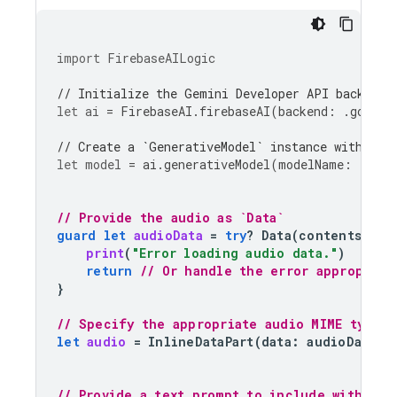
import
FirebaseAILogic
// Initialize the Gemini Developer API backend 
let
ai
=
FirebaseAI
.
firebaseAI
(
backend
:
.
google
// Create a `GenerativeModel` instance with a m
let
model
=
ai
.
generativeModel
(
modelName
:
"gemi
// Provide the audio as `Data`
guard
let
audioData
=
try
?
Data
(
contentsOf
:
print
(
"Error loading audio data."
)
return
// Or handle the error appropriat
}
// Specify the appropriate audio MIME type
let
audio
=
InlineDataPart
(
data
:
audioData
,
// Provide a text prompt to include with the