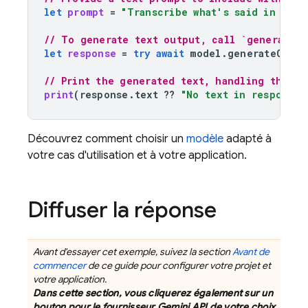
let
prompt
=
"Transcribe what's said in this
// To generate text output, call `generateCo
let
response
=
try
await
model
.
generateConte
// Print the generated text, handling the ca
print
(
response
.
text
??
"No text in response.
Découvrez comment choisir un
modèle
adapté à
votre cas d'utilisation et à votre application.
Diffuser la réponse
Avant d'essayer cet exemple, suivez la section
Avant de
commencer
de ce guide pour configurer votre projet et
votre application.
Dans cette section, vous cliquerez également sur un
bouton pour le fournisseur
Gemini API
de votre choix