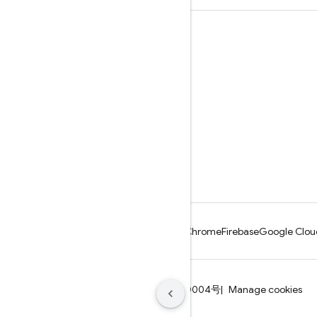
学习
指南
参考
示例
库
GitHub
Android
Chrome
Firebase
Google Clou
条款
隐私权政策
ICP证合字B2-20070004号
Manage cookies