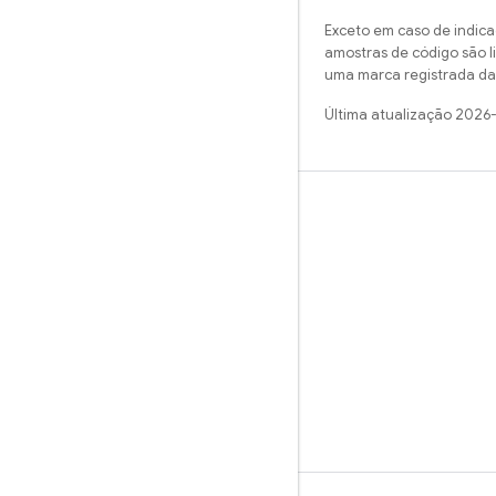
Exceto em caso de indica
amostras de código são 
uma marca registrada da 
Última atualização 2026
Saiba mais
Guias
Referência
Amostras
Bibliotecas
GitHub