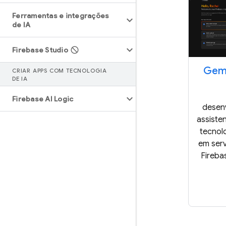
Ferramentas e integrações
de IA
Firebase Studio
Gemi
CRIAR APPS COM TECNOLOGIA
DE IA
Firebase AI Logic
desen
assiste
tecnolo
em serv
Fireba