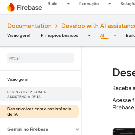
Build
Execução
Soluçõ
Documentation
Develop with AI assistanc
Visão geral
Princípios básicos
AI
Buil
Dese
Visão geral
Receba a
DESENVOLVER COM A
ASSISTÊNCIA DE IA
Acesse f
Firebase
Desenvolver com a assistência
de IA
Gemini no Firebase