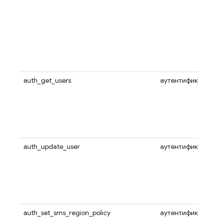
auth_get_users
аутентификация
auth_update_user
аутентификация
auth_set_sms_region_policy
аутентификация