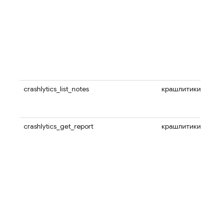
crashlytics_list_notes
крашлитики
crashlytics_get_report
крашлитики