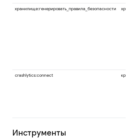
хранилище:генерировать_правила_безопасности
хранил
crashlytics:connect
крашли
Инструменты