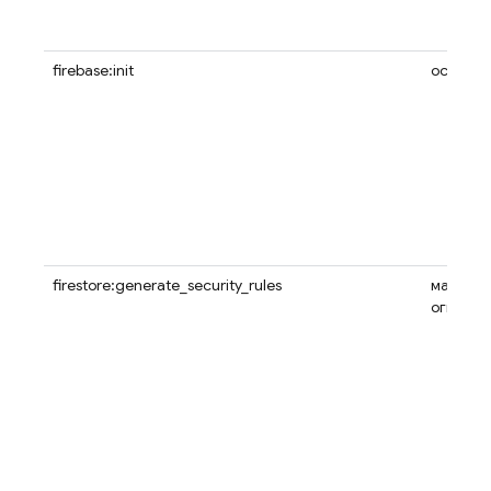
firebase:init
основно
firestore:generate_security_rules
магазин
огнетуш