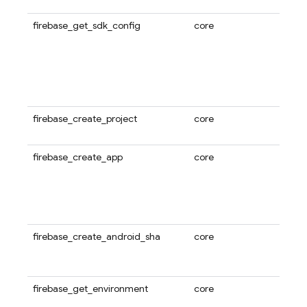
スト
firebase_get_sdk_config
core
Fire
を取
Fir
いる 
ームま
ずれ
firebase_create_project
core
新しい
しま
firebase_create_app
core
現在ア
クトに
します
And
しま
firebase_create_android_sha
core
指定
した F
しま
firebase_get_environment
core
現在
クト