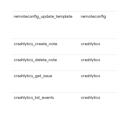
Rem
しま
remoteconfig_update_template
remoteconfig
新しい
を公
のバ
す。
crashlytics_create_note
crashlytics
Cra
す。
crashlytics_delete_note
crashlytics
Cra
す。
crashlytics_get_issue
crashlytics
Cra
ます
点と
crashlytics_list_events
crashlytics
指定
のイ
問題
取得
これ
ッグ