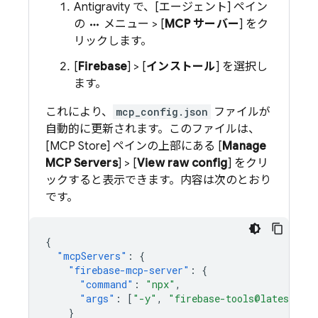
Antigravity で、[エージェント] ペイン
の
メニュー > [
MCP サーバー
] をク
more_horiz
リックします。
[
Firebase
] > [
インストール
] を選択し
ます。
これにより、
mcp_config.json
ファイルが
自動的に更新されます。このファイルは、
[MCP Store] ペインの上部にある [
Manage
MCP Servers
] > [
View raw config
] をクリ
ックすると表示できます。内容は次のとおり
です。
{
"mcpServers"
:
{
"firebase-mcp-server"
:
{
"command"
:
"npx"
,
"args"
:
[
"-y"
,
"firebase-tools@latest"
,
}