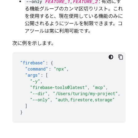
--only
FEATURE_1
,
FEATURE_2
: 有効にす
る機能グループのカンマ区切りリスト。これ
を使用すると、現在使用している機能のみに
公開されるようにツールを制限できます。コ
アツールは常に利用可能です。
次に例を示します。
"firebase"
:
{
"command"
:
"npx"
,
"args"
:
[
"-y"
,
"firebase-tools@latest"
,
"mcp"
,
"--dir"
,
"/Users/turing/my-project"
,
"--only"
,
"auth,firestore,storage"
]
}