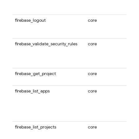
クト
イン
firebase_logout
core
Fire
ーか
す。
firebase_validate_security_rules
core
Fire
Data
ルー
ない
firebase_get_project
core
現在ア
クト
firebase_list_apps
core
現在ア
クトに
リのリ
アプリ
いず
firebase_list_projects
core
ログ
スでき