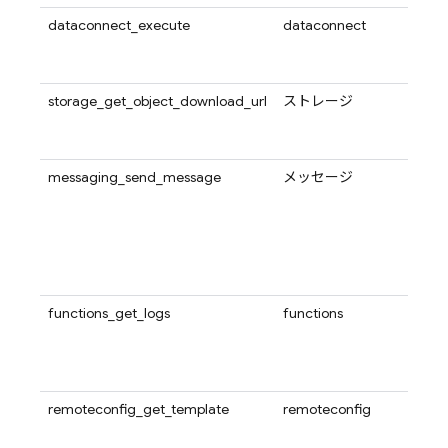
dataconnect_execute
dataconnect
Dat
エミュ
ペレ
storage_get_object_download_url
ストレージ
Clou
内の
URL
messaging_send_message
メッセージ
Fire
クン
送信
で指
は、
topi
functions_get_logs
functions
Goog
ィルタ
ログ
す。
remoteconfig_get_template
remoteconfig
現在ア
クトか