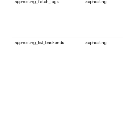
apphosting_fetch_logs
apphosting
指定し
の最
b
す。
最新
グが
に表
apphosting_list_backends
apphosting
現在の
バッ
す。
ドは
ンドの
クエ
トリ
配列
run_
Hos
Clo
す。
サービ
ック
メイ
CUST