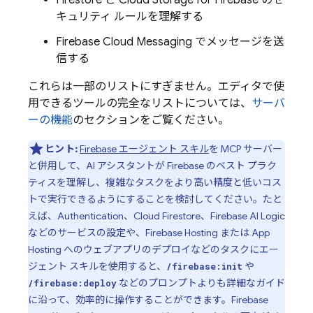
Firestore と Cloud Storage for Firebase のセ
キュリティ ルールを理解する
Firebase Cloud Messaging でメッセージを送
信する
これらは一部のリストにすぎません。エディタで使
用できるツールの完全なリストについては、
サーバ
ーの機能
のセクションをご覧ください。
ヒント:
Firebase エージェント スキル
を MCP サーバー
と併用して、AI アシスタントが Firebase のベスト プラク
ティスを理解し、複雑なタスクをより高い精度と低いコス
トで実行できるようにすることを検討してください。たと
えば、
Authentication
、
Cloud Firestore
、
Firebase AI Logic
などのサービスの設定や、
Firebase Hosting
または
App
Hosting
へのウェブアプリのデプロイなどのタスクにエー
ジェント スキルを使用すると、
や
/firebase:init
などのプロンプトよりも詳細なガイド
/firebase:deploy
に沿って、効率的に操作することができます。Firebase