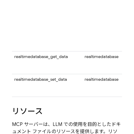
かで
DEFA
イン
は、
続に
カス
てい
ACTI
realtimedatabase_get_data
realtimedatabase
Fire
され
す。
realtimedatabase_set_data
realtimedatabase
Fire
され
す。
リソース
MCP サーバーは、LLM での使用を目的としたドキ
ュメント ファイルのリソースを提供します。リソ