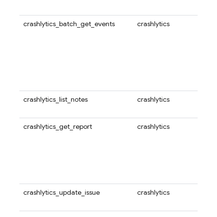
れま
crashlytics_batch_get_events
crashlytics
リソ
しま
問題
取得
これ
ッグ
れま
crashlytics_list_notes
crashlytics
Cra
一覧
crashlytics_get_report
crashlytics
Cra
クエ
果で
受け
に適
プ化
crashlytics_update_issue
crashlytics
Cra
す。