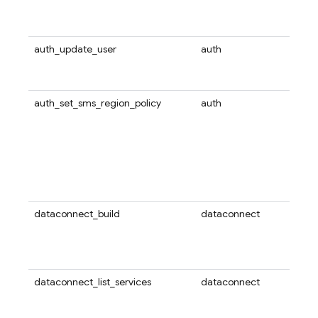
Fir
す。
auth_update_user
auth
特定
タム
設定
auth_set_sms_region_policy
auth
Fireb
ジョ
の許
づい
きる
ポリ
シー
dataconnect_build
dataconnect
Fire
マ、
ンパ
ます
dataconnect_list_services
dataconnect
既存
の Fi
を一