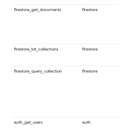
firestore_get_documents
firestore
ドキ
プロ
つ以上
得し
スが
す。
firestore_list_collections
firestore
現在の
タベ
を取
firestore_query_collection
firestore
ドキ
クシ
デー
1 つ
取得
パス
ルタ
使用
auth_get_users
auth
UI
のリ