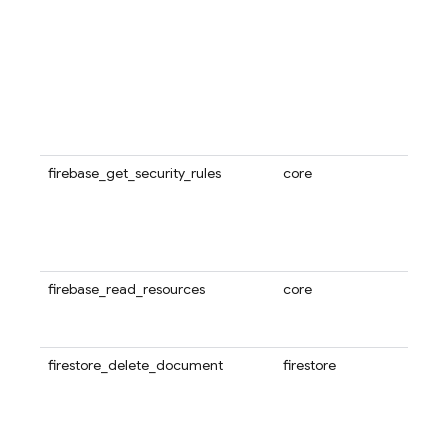
化で
化す
性が
デプ
は、
fire
しま
firebase_get_security_rules
core
指定し
リテ
クト
が複
ンス
fire
firebase_read_resources
core
み取
覧表
firestore_delete_document
firestore
ドキ
プロ
Fir
す。
かっ