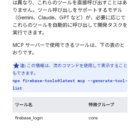
は異なり、これらのツールを直接呼び出すことはあ
りません。ツール呼び出しをサポートするモデル
（Gemini、Claude、GPT など）が、必要に応じて
これらのツールを自動的に呼び出して開発タスクを
実行できます。
MCP サーバーで使用できるツールは、下の表のと
おりです。
注:
この情報は、次のコマンドを使用して表示すること
もできます。
npx firebase-tools@latest mcp --generate-tool-
list
ツール名
特徴グループ
説明
firebase_login
core
ユーザー
MC
にしま
ントが