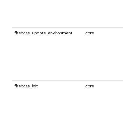
Fir
Fire
ーの現
しま
firebase_update_environment
core
プロ
ィブ
ユー
同意など
MC
f
す。
を使
境を
firebase_init
core
ワークス
ータベー
Conn
Data
択した
ます
です
定し
のプ