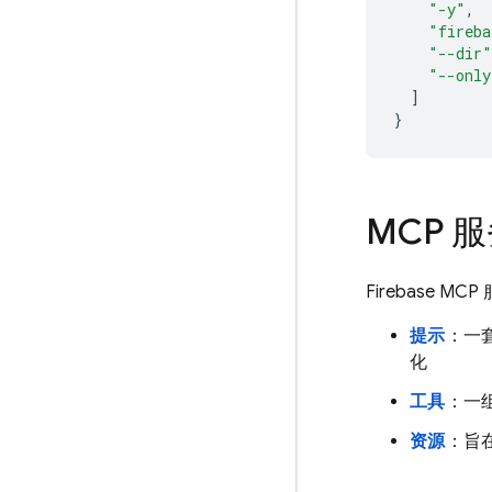
"-y"
,
"fireba
"--dir"
"--only
]
}
MCP 
Firebase 
提示
：一
化
工具
：一组
资源
：旨