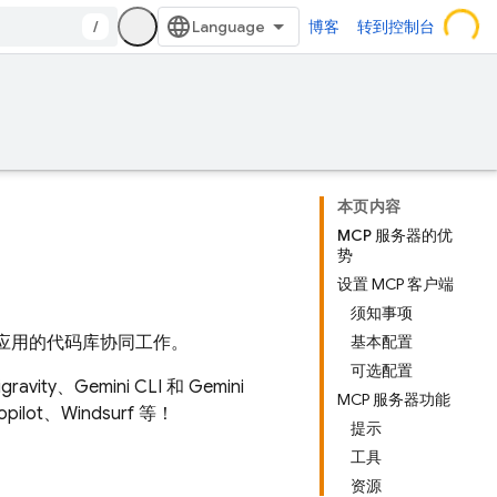
/
博客
转到控制台
本页内容
MCP 服务器的优
势
设置 MCP 客户端
须知事项
项目和应用的代码库协同工作。
基本配置
可选配置
avity、
Gemini CLI
和
Gemini
MCP 服务器功能
opilot、Windsurf 等！
提示
工具
资源