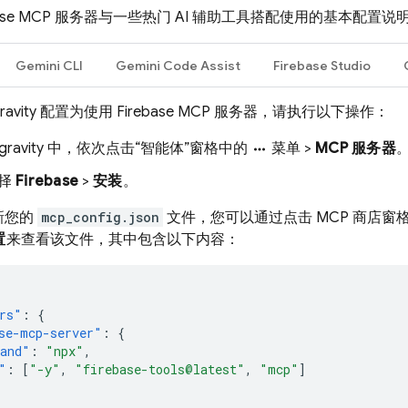
base MCP 服务器与一些热门 AI 辅助工具搭配使用的基本配置说
Gemini CLI
Gemini Code Assist
Firebase Studio
gravity 配置为使用 Firebase MCP 服务器，请执行以下操作：
tigravity 中，依次点击“智能体”窗格中的
菜单 >
MCP 服务器
more_horiz
择
Firebase
>
安装
。
新您的
mcp_config.json
文件，您可以通过点击 MCP 商店窗
置
来查看该文件，其中包含以下内容：
rs"
:
{
se-mcp-server"
:
{
and"
:
"npx"
,
"
:
[
"-y"
,
"firebase-tools@latest"
,
"mcp"
]