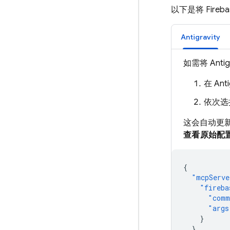
以下是将 Fire
Antigravity
如需将 Anti
在 An
依次选
这会自动更
查看原始配
{
"mcpServe
"fireba
"comm
"args
}
}