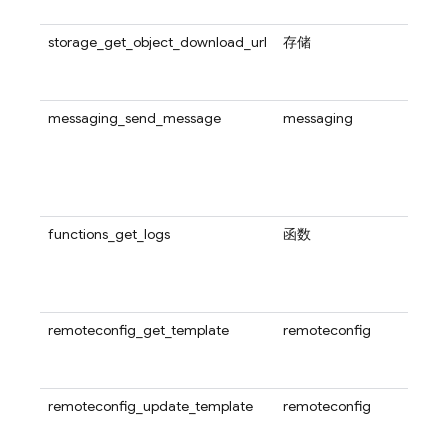
操作
storage_get_object_download_url
存储
使用此
Stor
对象
messaging_send_message
messaging
使用此方
Mes
消息
regi
topi
functions_get_logs
函数
使用此
Clo
索一页 
目。
remoteconfig_get_template
remoteconfig
使用
Fir
Fire
remoteconfig_update_template
remoteconfig
使用
Rem
特定