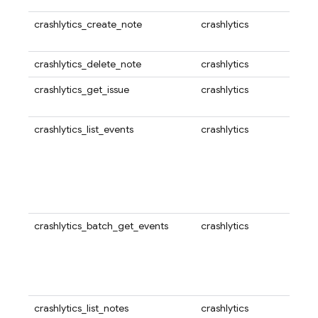
crashlytics_create_note
crashlytics
为 Cr
注。
crashlytics_delete_note
crashlytics
从 C
crashlytics_get_issue
crashlytics
获取 
些数
crashlytics_list_events
crashlytics
使用
件匹
可用
常，
其中
迹和
crashlytics_batch_get_events
crashlytics
按资
可用
常，
其中
迹和
crashlytics_list_notes
crashlytics
使用此