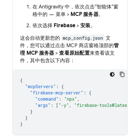
在 Antigravity 中，依次点击“智能体”窗
格中的
菜单 >
MCP 服务器
。
more_horiz
依次选择
Firebase
>
安装
。
这会自动更新您的
mcp_config.json
文
件，您可以通过点击 MCP 商店窗格顶部的
管
理 MCP 服务器
>
查看原始配置
来查看该文
件，其中包含以下内容：
{
"mcpServers"
:
{
"firebase-mcp-server"
:
{
"command"
:
"npx"
,
"args"
:
[
"-y"
,
"firebase-tools@latest"
,
}
}
}