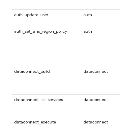
Aut
auth_update_user
auth
使用
定用
auth_set_sms_region_policy
auth
使用此
Auth
策，
或拒
区域
何现
dataconnect_build
dataconnect
使用此
Con
器，并
误。
dataconnect_list_services
dataconnect
使用
有的 F
务
dataconnect_execute
dataconnect
使用此
服务或