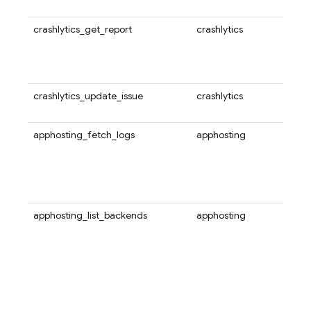
某个
crashlytics_get_report
crashlytics
使用此
数值
受影
相应
crashlytics_update_issue
crashlytics
使用此
题的
apphosting_fetch_logs
apphosting
使用
Hos
指定
最新
的日
apphosting_list_backends
apphosting
使用
App
表为
是后
后端
mana
其中