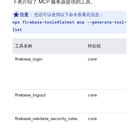
下表介绍了 MCP 服务器提供的工具。
注意
：
您还可以使用以下命令查看此信息：
npx firebase-tools@latest mcp --generate-tool-
list
工具名称
特征组
说明
firebase_login
core
使用
Fireb
务器。
号，
使用 F
firebase_logout
core
使用
Fireb
务器
firebase_validate_security_rules
core
使用此
Stora
的 F
法和