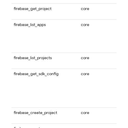
firebase_get_project
core
使用
Fir
firebase_list_apps
core
使用
Fire
应用列
iOS 
应用
firebase_list_projects
core
使用
权访问
firebase_get_sdk_config
core
使用此
应用的
当前活
的该 
选其
Fire
firebase_create_project
core
使用此
项目