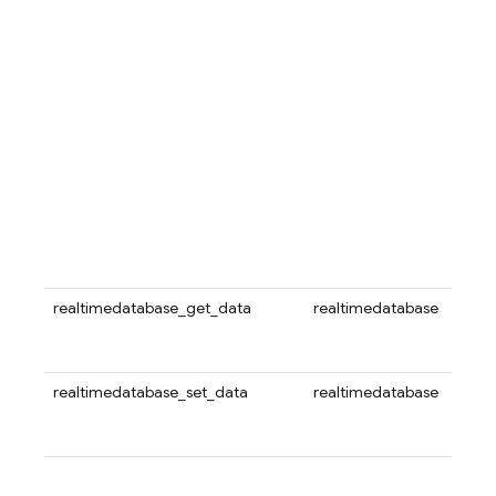
目。
run_
App
Clo
名称
d
ID。
域的
CUST
端都
域。
网域
参数
确，
realtimedatabase_get_data
realtimedatabase
使用此
Real
置检
realtimedatabase_set_data
realtimedatabase
使用此
Real
置。