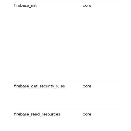
firebase_init
core
使用
所选 F
Fire
Conn
Datab
Log
请仅
以将
录中
能会
始化
fire
fire
firebase_get_security_rules
core
使用此
服务
在该
认实
firebase_read_resources
core
使用
fire
列出