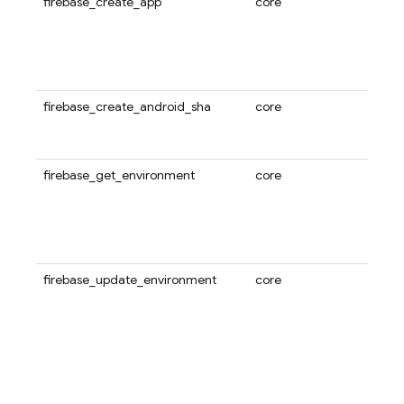
firebase_create_app
core
使用
Fir
Fire
以是 
Web
firebase_create_android_sha
core
使用此
哈希添
Andr
firebase_get_environment
core
使用此
和 Fi
Fireb
过身
活跃的
firebase_update_environment
core
使用此
和 F
置，
活跃
等。
fire
查看