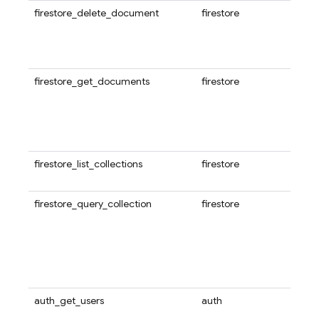
firestore_delete_document
firestore
通过
数据
Fir
的确
firestore_get_documents
firestore
使用
从当
或多个
道文
能。
firestore_list_collections
firestore
使用
Fir
firestore_query_collection
firestore
使用
径，
指定
Fir
的确
用的
auth_get_users
auth
使用此
箱列表