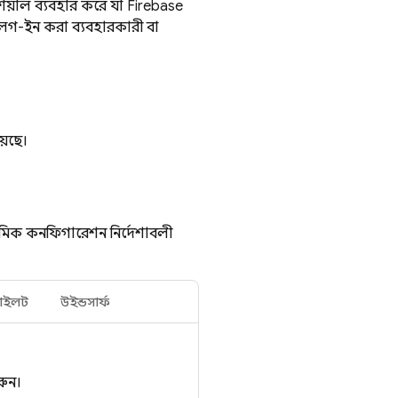
য়াল ব্যবহার করে যা Firebase
লগ-ইন করা ব্যবহারকারী বা
়েছে।
াথমিক কনফিগারেশন নির্দেশাবলী
াইলট
উইন্ডসার্ফ
রুন।