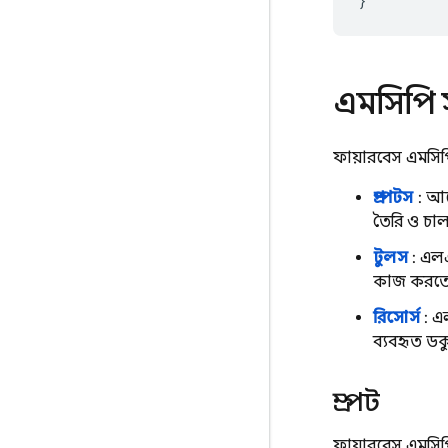
}
এমসিপি স
ফায়ারবেস এমসিপি
প্রম্পটস
: আগ
তৈরি ও চাল
টুলস
: এলএ
কাজ করতে 
রিসোর্স
: এল
ব্যবহৃত ডক
প্রম্পট
ফায়ারবেস এমসিপি