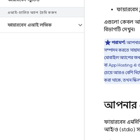
ফায়ারবেস ক
এআই-চালিত অ্যাপ তৈরি করুন
এগুলো কেবল আংশ
ফায়ারবেস এআই লজিক
বিভাগটি দেখুন।
পরামর্শ:
আপনার 
সম্পাদন করতে সাহায্
মোবাইল অ্যাপের জন
বা
App Hosting
এ ও
চেয়ে আরও বেশি নির্
করা থাকে, তখন স্কি
আপনার এম
ফায়ারবেস এমসিপি 
আই/ও (stdio) সম