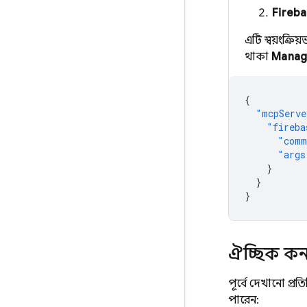
Fireb
এটি স্বয়ংক্র
থাকা
Manag
{
"mcpServe
"fireba
"comm
"args
}
}
}
ঐচ্ছিক ক
পূর্বে দেখানো প্র
পারেন: