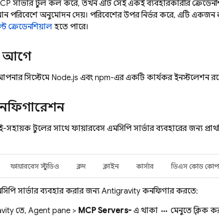
P সার্ভার টুল কল করে, তখন এটি সেই একই ব্যবহারকারীর ক্রেডেনশি
ন পরিবেশে অনুমোদন দেয়। পরিবেশের উপর নির্ভর করে, এটি একজন 
্ট ক্রেডেনশিয়াল
হতে পারে।
র আগে
 আপনার সিস্টেমে Node.js এবং npm-এর একটি কার্যকর ইনস্টলেশন রয
নফিগারেশন
ই-সহায়ক টুলের সাথে ফায়ারবেস এমসিপি সার্ভার ব্যবহারের জন্য প্র
:
ফায়ারবেস স্টুডিও
ক্লদ
ক্লাইন
কার্সার
ভিএস কোড কোপ
সিপি সার্ভার ব্যবহার করার জন্য
Antigravity
কনফিগার করতে:
vity
তে, Agent pane >
MCP Servers-
এ থাকা
মেনুতে ক্লিক ক
more_horiz