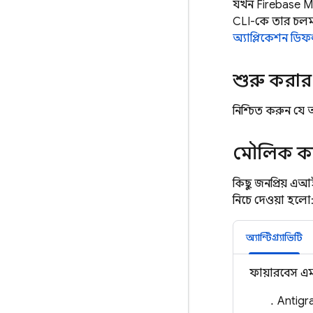
যখন Firebase MC
CLI-কে তার চলমা
অ্যাপ্লিকেশন ডিফল
শুরু করা
নিশ্চিত করুন যে
মৌলিক ক
কিছু জনপ্রিয় এআ
নিচে দেওয়া হলো
অ্যান্টিগ্র্যাভিটি
ফায়ারবেস এম
Antigra