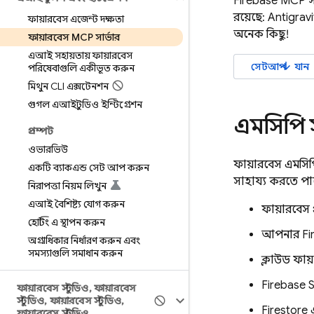
Firebase MCP সা
রয়েছে:
Antigravi
ফায়ারবেস এজেন্ট দক্ষতা
অনেক কিছু!
ফায়ারবেস MCP সার্ভার
এআই সহায়তায় ফায়ারবেস
arrow_downward
সেটআপ
যান
পরিষেবাগুলি একীভূত করুন
মিথুন CLI এক্সটেনশন
গুগল এআই স্টুডিও ইন্টিগ্রেশন
এমসিপি স
প্রম্পট
ওভারভিউ
ফায়ারবেস এমসি
একটি ব্যাকএন্ড সেট আপ করুন
সাহায্য করতে পা
নিরাপত্তা নিয়ম লিখুন
এআই বৈশিষ্ট্য যোগ করুন
ফায়ারবেস 
হোস্টিং এ স্থাপন করুন
আপনার Fir
অগ্রাধিকার নির্ধারণ করুন এবং
সমস্যাগুলি সমাধান করুন
ক্লাউড ফায
Firebase 
ফায়ারবেস স্টুডিও
,
ফায়ারবেস
স্টুডিও
,
ফায়ারবেস স্টুডিও
,
Firestore 
ফায়ারবেস স্টুডিও