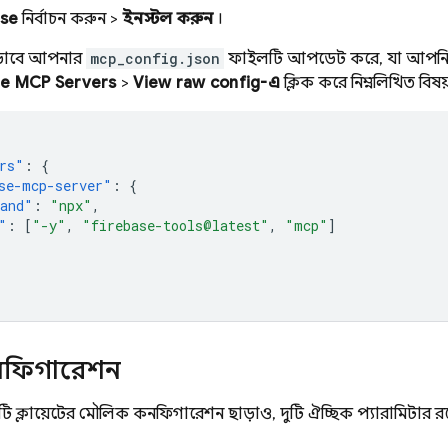
ase
নির্বাচন করুন >
ইনস্টল করুন
।
িয়ভাবে আপনার
mcp_config.json
ফাইলটি আপডেট করে, যা আপনি MC
e MCP Servers
>
View raw config-এ
ক্লিক করে নিম্নলিখিত বিষয
rs"
:
{
se-mcp-server"
:
{
and"
:
"npx"
,
"
:
[
"-y"
,
"firebase-tools@latest"
,
"mcp"
]
নফিগারেশন
তিটি ক্লায়েন্টের মৌলিক কনফিগারেশন ছাড়াও, দুটি ঐচ্ছিক প্যারামিটার র