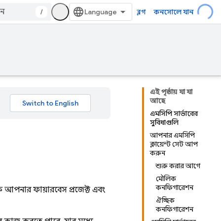
/
ব্লগ
কনসোলে যান
এই পৃষ্ঠায় যা যা
আছে
এমসিপি সার্ভারের
সুবিধাগুলি
আপনার এমসিপি
ক্লায়েন্ট সেট আপ
করুন
শুরু করার আগে
মৌলিক
কনফিগারেশন
আপনার ফায়ারবেস প্রজেক্ট এবং
ঐচ্ছিক
কনফিগারেশন