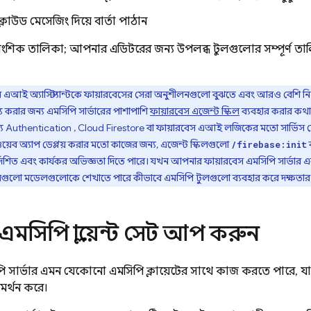
্লাউড মেসেজিং দিয়ে বার্তা পাঠান
িক তালিকা; আপনার এডিটরের জন্য উপলব্ধ টুলগুলোর সম্পূর্ণ তা
এআই অ্যাসিস্ট্যান্টকে ফায়ারবেসের সেরা অনুশীলনগুলো বুঝতে এবং আরও বেশি 
য করার জন্য এমসিপি সার্ভারের পাশাপাশি
ফায়ারবেস এজেন্ট স্কিল
ব্যবহার করার কথা 
্য
Authentication
,
Cloud Firestore
বা
ফায়ারবেস এআই লজিকের
মতো সার্ভিস
য়েব অ্যাপ ডেপ্লয় করার মতো কাজের জন্য, এজেন্ট স্কিলগুলো
/firebase:init
দেশিত এবং কার্যকর অভিজ্ঞতা দিতে পারে। যখন আপনার ফায়ারবেস এমসিপি সার্ভার এ
লগুলো মডেলগুলোকে শেখাতে পারে কীভাবে এমসিপি টুলগুলো ব্যবহার করে দক্ষতার 
সিপি ক্লায়েন্ট সেট আপ করুন
সার্ভার এমন যেকোনো এমসিপি ক্লায়েন্টের সাথে কাজ করতে পারে, যা ট্রান্
র্থন করে।