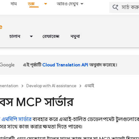
দাম
ডক্স
আরও দেখুন
e
চালান
রেফারেন্স
নমুনা
এই পৃষ্ঠাটি
Cloud Translation API
অনুবাদ করেছে।
entation
Develop with AI assistance
এআই
বেস MCP সার্ভার
 এমসিপি সার্ভার
ব্যবহার করে এআই-চালিত ডেভেলপমেন্ট টুলগুলোকে 
ের সাথে কাজ করার ক্ষমতা দিতে পারেন।