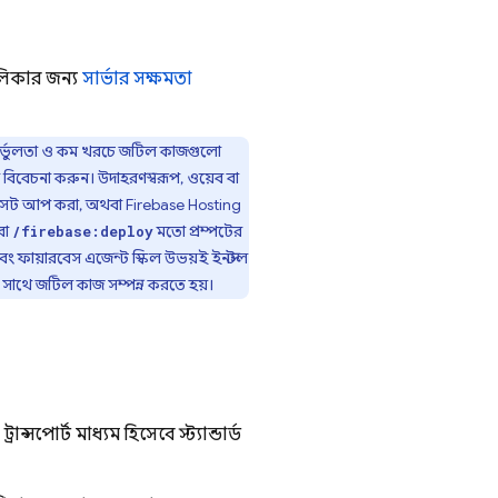
লিকার জন্য
সার্ভার সক্ষমতা
নির্ভুলতা ও কম খরচে জটিল কাজগুলো
বিবেচনা করুন। উদাহরণস্বরূপ, ওয়েব বা
 সেট আপ করা, অথবা
Firebase Hosting
বা
মতো প্রম্পটের
/firebase:deploy
বং ফায়ারবেস এজেন্ট স্কিল উভয়ই ইনস্টল
সাথে জটিল কাজ সম্পন্ন করতে হয়।
সপোর্ট মাধ্যম হিসেবে স্ট্যান্ডার্ড