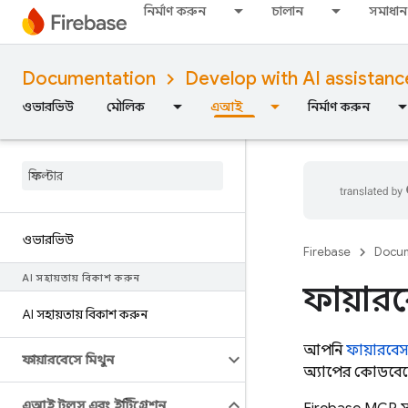
নির্মাণ করুন
চালান
সমাধান
Documentation
Develop with AI assistanc
ওভারভিউ
মৌলিক
এআই
নির্মাণ করুন
ওভারভিউ
Firebase
Docum
AI সহায়তায় বিকাশ করুন
ফায়ার
AI সহায়তায় বিকাশ করুন
আপনি
ফায়ারবেস
ফায়ারবেসে মিথুন
অ্যাপের কোডবেস
এআই টুলস এবং ইন্টিগ্রেশন