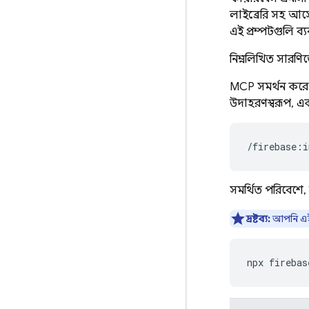
লাইব্রেরি সহ আসে
এই প্রম্পটগুলি ব
নিম্নলিখিত সারণিত
MCP সমর্থন করে 
উদাহরণস্বরূপ, একট
সমর্থিত পরিবেশে
দ্রষ্টব্য:
আপনি এই 