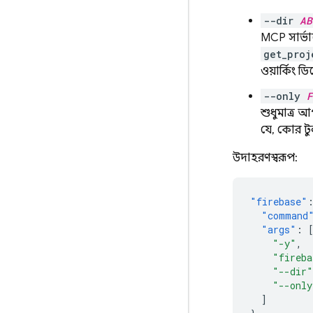
--dir
AB
MCP সার্ভার
get_proj
ওয়ার্কিং ড
--only
F
শুধুমাত্র 
যে, কোর টু
উদাহরণস্বরূপ:
"firebase"
"command
"args"
:
"-y"
,
"fireba
"--dir"
"--only
]