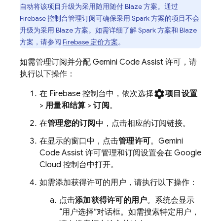
自动将该项目升级为采用随用随付 Blaze 方案。通过
Firebase
控制台管理订阅可确保采用 Spark 方案的项目不会
升级为采用 Blaze 方案。如需详细了解 Spark 方案和 Blaze
方案，请参阅
Firebase 定价方案
。
如需管理订阅并分配
Gemini Code Assist
许可，请
执行以下操作：
settings
在
Firebase
控制台中，依次选择
项目设置
>
用量和结算
>
订阅
。
在
管理您的订阅
中，点击相应的订阅链接。
在显示的窗口中，点击
管理许可
。
Gemini
Code Assist
许可管理和订阅设置会在
Google
Cloud
控制台中打开。
如需添加获得许可的用户，请执行以下操作：
点击
添加获得许可的用户
。系统会显示
“用户选择”对话框。如需搜索特定用户，