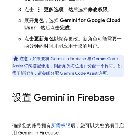
more_vert
点击
更多选项
，然后选择
修改权限
。
展开
角色
，选择
Gemini for Google Cloud
User
，然后点击
完成
。
点击
更新角色
以保存更改。新角色可能需要一
两分钟的时间才能应用于您的用户。
注意：
如果要将 Gemini in
Firebase
与
Gemini Code
Assist
订阅搭配使用，则必须为每位用户分配一个许可。如
需了解详情，请参阅
分配
Gemini Code Assist
许可
。
设置 Gemini in
Firebase
确保您的账号拥有
所需权限
后，您可以为您的项目启
用 Gemini in
Firebase
。