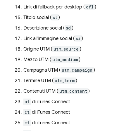
Link di fallback per desktop (
ofl
)
Titolo social (
st
)
Descrizione social (
sd
)
Link all'immagine social (
si
)
Origine UTM (
utm_source
)
Mezzo UTM (
utm_medium
)
Campagna UTM (
utm_campaign
)
Termine UTM (
utm_term
)
Contenuti UTM (
utm_content
)
at
di iTunes Connect
ct
di iTunes Connect
mt
di iTunes Connect