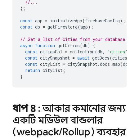
//...
};
const
app
=
initializeApp
(
firebaseConfig
);
const
db
=
getFirestore
(
app
);
// Get a list of cities from your database
async
function
getCities
(
db
)
{
const
citiesCol
=
collection
(
db
,
'cities'
);
const
citySnapshot
=
await
getDocs
(
citiesCol
)
const
cityList
=
citySnapshot
.
docs
.
map
(
doc
=>
return
cityList
;
}
ধাপ ৪
: আকার কমানোর জন্য
একটি মডিউল বান্ডলার
(webpack
/
Rollup) ব্যবহার