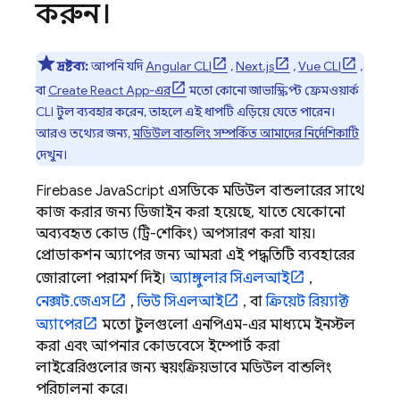
করুন।
দ্রষ্টব্য:
আপনি যদি
Angular CLI
,
Next.js
,
Vue CLI
,
বা
Create React App-এর
মতো কোনো জাভাস্ক্রিপ্ট ফ্রেমওয়ার্ক
CLI টুল ব্যবহার করেন, তাহলে এই ধাপটি এড়িয়ে যেতে পারেন।
আরও তথ্যের জন্য,
মডিউল বান্ডলিং সম্পর্কিত আমাদের নির্দেশিকাটি
দেখুন।
Firebase
JavaScript
এসডিকে মডিউল বান্ডলারের সাথে
কাজ করার জন্য ডিজাইন করা হয়েছে, যাতে যেকোনো
অব্যবহৃত কোড (ট্রি-শেকিং) অপসারণ করা যায়।
প্রোডাকশন অ্যাপের জন্য আমরা এই পদ্ধতিটি ব্যবহারের
জোরালো পরামর্শ দিই।
অ্যাঙ্গুলার সিএলআই
,
নেক্সট.জেএস
,
ভিউ সিএলআই
, বা
ক্রিয়েট রিয়্যাক্ট
অ্যাপের
মতো টুলগুলো এনপিএম-এর মাধ্যমে ইনস্টল
করা এবং আপনার কোডবেসে ইম্পোর্ট করা
লাইব্রেরিগুলোর জন্য স্বয়ংক্রিয়ভাবে মডিউল বান্ডলিং
পরিচালনা করে।