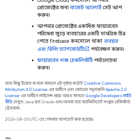
Google Cloud
কনসোলে আপনার
প্রোজেক্টের জন্য
বাজেট অ্যালার্ট
সেট আপ
করুন।
আপনার প্রোজেক্টের একাধিক ফায়ারবেস
পরিষেবা জুড়ে ব্যবহারের একটি সামগ্রিক চিত্র
পেতে
Firebase
কনসোলে থাকা
ব্যবহার
এবং বিলিং
ড্যাশবোর্ডটি
পর্যবেক্ষণ করুন।
ফায়ারবেস লঞ্চ চেকলিস্টটি
পর্যালোচনা
করুন।
অন্য কিছু উল্লেখ না করা থাকলে, এই পৃষ্ঠার কন্টেন্ট
Creative Commons
Attribution 4.0 License
-এর অধীনে এবং কোডের নমুনাগুলি
Apache 2.0
License
-এর অধীনে লাইসেন্স প্রাপ্ত। আরও জানতে,
Google Developers সাইট
নীতি
দেখুন। Java হল Oracle এবং/অথবা তার অ্যাফিলিয়েট সংস্থার রেজিস্টার্ড
ট্রেডমার্ক।
2026-08-05 UTC-তে শেষবার আপডেট করা হয়েছে।