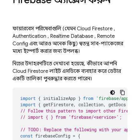
ফায়ারবেস পরিষেবাগুলি (যেমন
Cloud Firestore
,
Authentication
,
Realtime Database
,
Remote
Config
এবং আরও অনেক কিছু) স্বতন্ত্র সাব-প্যাকেজের
মধ্যে ইম্পোর্ট করার জন্য উপলব্ধ।
নিচের উদাহরণটিতে দেখানো হয়েছে, কীভাবে আপনি
Cloud Firestore
লাইট এসডিকে ব্যবহার করে ডেটার
একটি তালিকা পুনরুদ্ধার করতে পারেন।
import
{
initializeApp
}
from
'firebase/app'
;
import
{
getFirestore
,
collection
,
getDocs
}
fr
// Follow this pattern to import other Firebase
// import { } from 'firebase/<service>';
// TODO: Replace the following with your app's 
const
firebaseConfig
=
{