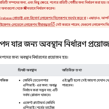
বা প্রতিটি সম্পদের জন্য, এবং কিছু ক্ষেত্রে, পণ্যের প্রতিটি গোষ্ঠীর জন্য নির্ধারণ করা 
ান অন্যগুলো থেকে স্বাধীনভাবে নির্ধারণ করেন।
Firebase প্রোডাক্ট এবং রিসোর্স লোকেশন সিলেকশন সমর্থন করে না
। এছাড়াও, আপনি
নাইজেশন-লেভেলে লোকেশন সীমাবদ্ধতা
সেট করতে পারেন, যেগুলো লোকেশন সি
ম্পদ যার জন্য অবস্থান নির্ধারণ প্রয়ো
ম্পদের জন্য অবস্থান নির্ধারণের প্রয়োজন হয়।
ডিফল্ট অবস্থান
অতিরিক্ত তথ্য
 লজিক
জেমিনি ডেভেলপার
এই স্থানটি হলো সেই জায়গা যেখান
এপিআই-
এর জন্য: অবস্থান
পারবেন।
নির্বাচন করা সম্ভব নয়; এটি
সর্বদা গ্লোবাল থাকবে।
এজেন্ট প্ল্যাটফর্ম
জেমিনি
এপিআই (পূর্বের ভার্টেক্স