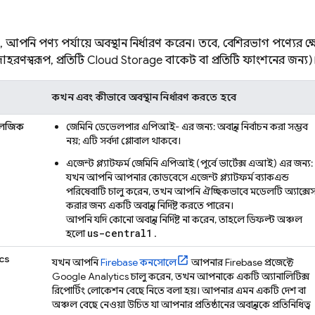
রে, আপনি পণ্য পর্যায়ে অবস্থান নির্ধারণ করেন। তবে, বেশিরভাগ পণ্যের ক্ষে
াহরণস্বরূপ, প্রতিটি
Cloud Storage
বাকেট বা প্রতিটি ফাংশনের জন্য)
কখন এবং কীভাবে অবস্থান নির্ধারণ করতে হবে
 লজিক
জেমিনি ডেভেলপার এপিআই-
এর জন্য: অবস্থান নির্বাচন করা সম্ভব
নয়; এটি সর্বদা গ্লোবাল থাকবে।
এজেন্ট প্ল্যাটফর্ম
জেমিনি এপিআই (পূর্বে ভার্টেক্স এআই)
এর জন্য:
যখন আপনি আপনার কোডবেসে
এজেন্ট প্ল্যাটফর্ম
ব্যাকএন্ড
পরিষেবাটি চালু করেন, তখন আপনি ঐচ্ছিকভাবে মডেলটি অ্যাক্সে
করার জন্য একটি অবস্থান নির্দিষ্ট করতে পারেন।
আপনি যদি কোনো অবস্থান নির্দিষ্ট না করেন, তাহলে ডিফল্ট অঞ্চল
us-central1
হলো
.
cs
যখন আপনি
Firebase
কনসোলে
আপনার Firebase প্রজেক্টে
Google Analytics
চালু করেন, তখন আপনাকে একটি অ্যানালিটিক্স
রিপোর্টিং লোকেশন বেছে নিতে বলা হয়। আপনার এমন একটি দেশ বা
অঞ্চল বেছে নেওয়া উচিত যা আপনার প্রতিষ্ঠানের অবস্থানকে প্রতিনিধিত্ব