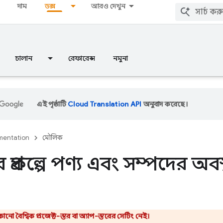
দাম
ডক্স
আরও দেখুন
চালান
রেফারেন্স
নমুনা
এই পৃষ্ঠাটি
Cloud Translation API
অনুবাদ করেছে।
entation
মৌলিক
্রকল্পে পণ্য এবং সম্পদের অবস্
কোনো বৈশ্বিক প্রজেক্ট-স্তর বা অ্যাপ-স্তরের সেটিং নেই।