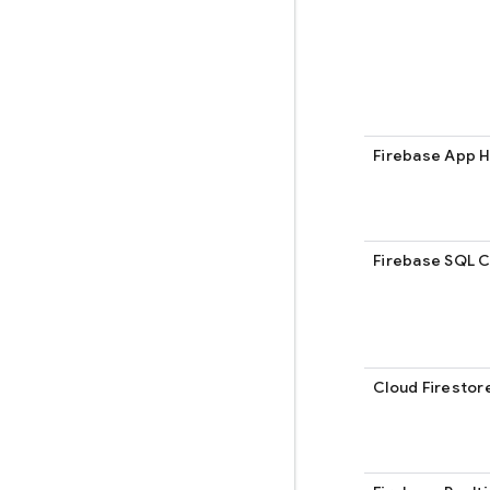
Firebase App 
Firebase SQL 
Cloud Firestor