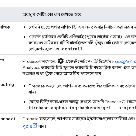
অবস্থান সেটিং কোথায় দেখতে হবে
 লজিক
জেমিনি ডেভেলপার এপিআই-
এর জন্য: অবস্থান নির্বাচন করা সম্ভব 
এজেন্ট প্ল্যাটফর্ম
জেমিনি এপিআই (পূর্বের ভার্টেক্স এআই)
-এর জন
ব্যাকএন্ড সার্ভিসের ইনিশিয়ালাইজেশনটি খুঁজুন। যদি কোনো লোকেশন
us-central1
লোকেশন হলো
.
cs
settings
Firebase
কনসোলে,
প্রজেক্ট সেটিংস
>
ইন্টিগ্রেশন
>
Google Ana
Analytics
অ্যাকাউন্টটি খুলতে অ্যাকাউন্ট নম্বরে ক্লিক করুন, এবং ত
সংক্রান্ত তথ্য খুঁজে পেতে
অ্যাডমিন
প্যানেলে যান।
Hosting
Firebase
কনসোলে, আপনার ব্যাকএন্ডগুলির তালিকা এবং তাদের অ
যান।
কোনো নির্দিষ্ট ব্যাকএন্ডের অবস্থান দেখতে, আপনি
Firebase
CLI কমান
firebase apphosting:backends:get --proje
Connect
Firebase
কনসোলে, আপনার ডাটাবেস ইনস্ট্যান্সগুলোর তালিকা এবং ত
পৃষ্ঠায়
যান।