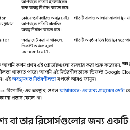
আপনাকে প্রতিটি ইনস্ট্যান্সের
জন্য অবস্থান নির্ধারণ করতে হবে।
for
কোনো পূর্বনির্ধারিত অবস্থান নেই।
প্রতিটি বালতি আলাদা আলাদা স্থানে 
্য ক্লাউড
আপনাকে প্রতিটি বালতির
অবস্থান নির্ধারণ করতে হবে।
s for
অবস্থান সেট করা না থাকলে,
প্রতিটি অনুষ্ঠান ভিন্ন ভিন্ন স্থানে হতে প
ডিফল্ট অঞ্চল হলো
us-central1
.
তার
ে আপনি কখন প্রথম এই প্রোডাক্টগুলো ব্যবহার করা শুরু করেছেন,
রশীলতা থাকতে পারে। আপনি এই নির্ভরশীলতাকে 'ডিফল্ট
Google Clo
ন। এই
অবস্থানগত নির্ভরশীলতা
সম্পর্কে আরও জানুন।
ics
রিপোর্টিং-এর অবস্থান, গুগল
ফায়ারবেস-এর জন্য গ্রাহকের ডেটা
কো
কোনো প্রভাব ফেলে
না
।
য বা তার রিসোর্সগুলোর জন্য একটি অ