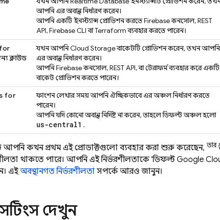
ime
যখন আপনি
Realtime Database
ইনস্ট্যান্সটি প্রোভিশন করেন, তখ
আপনি এর অবস্থান নির্ধারণ করেন।
আপনি একটি ইনস্ট্যান্স প্রোভিশন করতে
Firebase
কনসোল, REST
API,
Firebase
CLI বা Terraform ব্যবহার করতে পারেন।
for
যখন আপনি
Cloud Storage
বাকেটটি প্রোভিশন করেন, তখন আপনি
্য ক্লাউড
এর অবস্থান নির্ধারণ করেন।
আপনি
Firebase
কনসোল, REST API, বা টেরাফর্ম ব্যবহার করে একটি
বাকেট প্রোভিশন করতে পারেন।
s for
ফাংশন লেখার সময় আপনি ঐচ্ছিকভাবে এর অঞ্চল নির্ধারণ করতে
পারেন।
আপনি যদি কোনো অবস্থান নির্দিষ্ট না করেন, তাহলে ডিফল্ট অঞ্চল হলো
us-central1
.
তার
ে আপনি কখন প্রথম এই প্রোডাক্টগুলো ব্যবহার করা শুরু করেছেন,
রশীলতা থাকতে পারে। আপনি এই নির্ভরশীলতাকে 'ডিফল্ট
Google Clo
ন। এই
অবস্থানগত নির্ভরশীলতা
সম্পর্কে আরও জানুন।
সেটিংস দেখুন