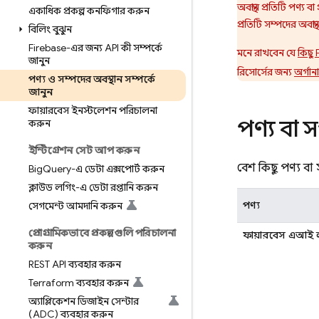
অবস্থান প্রতিটি পণ্য 
একাধিক প্রকল্প কনফিগার করুন
প্রতিটি সম্পদের অবস্থ
বিলিং বুঝুন
Firebase-এর জন্য API কী সম্পর্কে
মনে রাখবেন যে
কিছু 
জানুন
রিসোর্সের জন্য
অর্গা
পণ্য ও সম্পদের অবস্থান সম্পর্কে
জানুন
ফায়ারবেস ইনস্টলেশন পরিচালনা
পণ্য বা স
করুন
ইন্টিগ্রেশন সেট আপ করুন
বেশ কিছু পণ্য বা স
Big
Query-এ ডেটা এক্সপোর্ট করুন
ক্লাউড লগিং-এ ডেটা রপ্তানি করুন
পণ্য
সেগমেন্ট আমদানি করুন
প্রোগ্রামিকভাবে প্রকল্পগুলি পরিচালনা
ফায়ারবেস এআই
করুন
REST API ব্যবহার করুন
Terraform ব্যবহার করুন
অ্যাপ্লিকেশন ডিজাইন সেন্টার
(ADC) ব্যবহার করুন