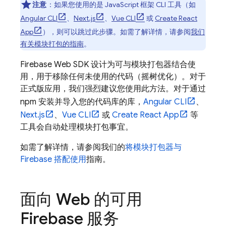
注意
：如果您使用的是 JavaScript 框架 CLI 工具（如
Angular CLI
、
Next.js
、
Vue CLI
或
Create React
App
），则可以跳过此步骤。如需了解详情，请参阅
我们
有关模块打包的指南
。
Firebase Web SDK 设计为可与模块打包器结合使
用，用于移除任何未使用的代码（摇树优化）。对于
正式版应用，我们强烈建议您使用此方法。对于通过
npm 安装并导入您的代码库的库，
Angular CLI
、
Next.js
、
Vue CLI
或
Create React App
等
工具会自动处理模块打包事宜。
如需了解详情，请参阅我们的
将模块打包器与
Firebase 搭配使用
指南。
面向 Web 的可用
Firebase 服务