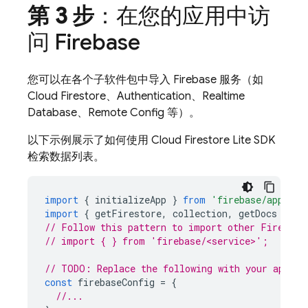
第 3 步
：在您的应用中访
问 Firebase
您可以在各个子软件包中导入 Firebase 服务（如
Cloud Firestore
、
Authentication
、
Realtime
Database
、
Remote Config
等）。
以下示例展示了如何使用
Cloud Firestore
Lite SDK
检索数据列表。
import
{
initializeApp
}
from
'firebase/app'
;
import
{
getFirestore
,
collection
,
getDocs
}
fr
// Follow this pattern to import other Firebase
// import { } from 'firebase/<service>';
// TODO: Replace the following with your app's 
const
firebaseConfig
=
{
//...