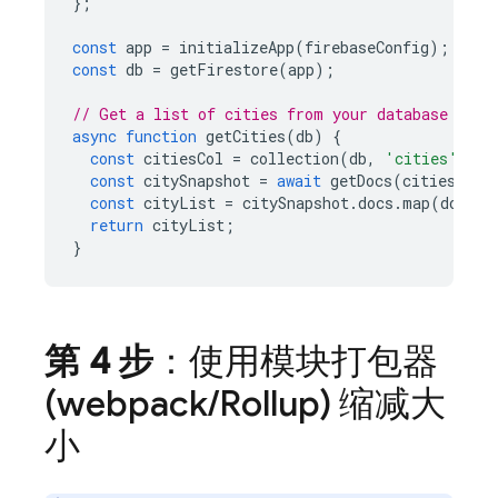
};
const
app
=
initializeApp
(
firebaseConfig
);
const
db
=
getFirestore
(
app
);
// Get a list of cities from your database
async
function
getCities
(
db
)
{
const
citiesCol
=
collection
(
db
,
'cities'
);
const
citySnapshot
=
await
getDocs
(
citiesCol
)
const
cityList
=
citySnapshot
.
docs
.
map
(
doc
=>
return
cityList
;
}
第 4 步
：使用模块打包器
(webpack
/
Rollup) 缩减大
小