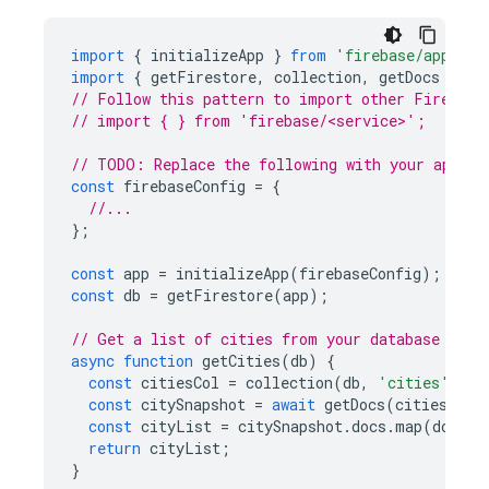
import
{
initializeApp
}
from
'firebase/app'
;
import
{
getFirestore
,
collection
,
getDocs
}
fr
// Follow this pattern to import other Firebase
// import { } from 'firebase/<service>';
// TODO: Replace the following with your app's 
const
firebaseConfig
=
{
//...
};
const
app
=
initializeApp
(
firebaseConfig
);
const
db
=
getFirestore
(
app
);
// Get a list of cities from your database
async
function
getCities
(
db
)
{
const
citiesCol
=
collection
(
db
,
'cities'
);
const
citySnapshot
=
await
getDocs
(
citiesCol
)
const
cityList
=
citySnapshot
.
docs
.
map
(
doc
=>
return
cityList
;
}