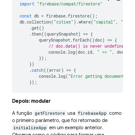
import
"firebase/compat/firestore"
const
db
=
firebase
.
firestore
();
db
.
collection
(
"cities"
).
where
(
"capital"
,
"=="
,
.
get
()
.
then
((
querySnapshot
)
=
>
{
querySnapshot
.
forEach
((
doc
)
=
>
{
// doc.data() is never undefined fo
console
.
log
(
doc
.
id
,
" => "
,
doc
.
dat
});
})
.
catch
((
error
)
=
>
{
console
.
log
(
"Error getting documents: "
});
Depois: modular
A função
getFirestore
usa
firebaseApp
como
o primeiro parâmetro, que foi retornado de
initializeApp
em um exemplo anterior.