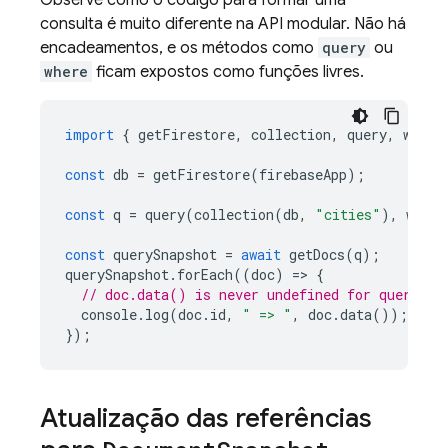
Observe como o código para formar uma
consulta é muito diferente na API modular. Não há
encadeamentos, e os métodos como
query
ou
where
ficam expostos como funções livres.
import
{
getFirestore
,
collection
,
query
,
where
const
db
=
getFirestore
(
firebaseApp
);
const
q
=
query
(
collection
(
db
,
"cities"
),
where
const
querySnapshot
=
await
getDocs
(
q
);
querySnapshot
.
forEach
((
doc
)
=
>
{
// doc.data() is never undefined for query do
console
.
log
(
doc
.
id
,
" => "
,
doc
.
data
());
});
Atualização das referências