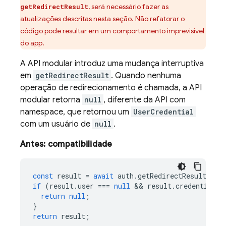
, será necessário fazer as
getRedirectResult
atualizações descritas nesta seção. Não refatorar o
código pode resultar em um comportamento imprevisível
do app.
A API modular introduz uma mudança interruptiva
em
getRedirectResult
. Quando nenhuma
operação de redirecionamento é chamada, a API
modular retorna
null
, diferente da API com
namespace, que retornou um
UserCredential
com um usuário de
null
.
Antes: compatibilidade
const
result
=
await
auth
.
getRedirectResult
()
if
(
result
.
user
===
null
 && 
result
.
credential
=
return
null
;
}
return
result
;