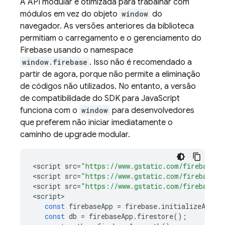
A API modular é otimizada para trabalhar com
módulos em vez do objeto
window
do
navegador. As versões anteriores da biblioteca
permitiam o carregamento e o gerenciamento do
Firebase usando o namespace
window.firebase
. Isso não é recomendado a
partir de agora, porque não permite a eliminação
de códigos não utilizados. No entanto, a versão
de compatibilidade do SDK para JavaScript
funciona com o
window
para desenvolvedores
que preferem não iniciar imediatamente o
caminho de upgrade modular.
<
script
src
=
"https://www.gstatic.com/firebasejs
<
script
src
=
"https://www.gstatic.com/firebasejs
<
script
src
=
"https://www.gstatic.com/firebasejs
<
script
const
firebaseApp
=
firebase
.
initializeApp
({
const
db
=
firebaseApp
.
firestore
();