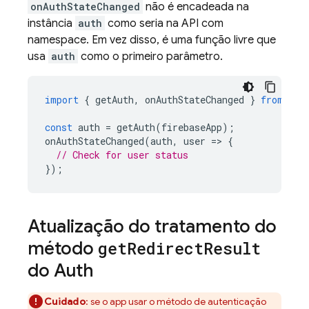
onAuthStateChanged
não é encadeada na
instância
auth
como seria na API com
namespace. Em vez disso, é uma função livre que
usa
auth
como o primeiro parâmetro.
import
{
getAuth
,
onAuthStateChanged
}
from
"fi
const
auth
=
getAuth
(
firebaseApp
);
onAuthStateChanged
(
auth
,
user
=
>
{
// Check for user status
});
Atualização do tratamento do
método
get
Redirect
Result
do Auth
Cuidado
: se o app usar o método de autenticação