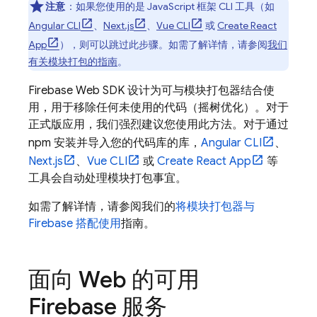
注意
：如果您使用的是 JavaScript 框架 CLI 工具（如
Angular CLI
、
Next.js
、
Vue CLI
或
Create React
App
），则可以跳过此步骤。如需了解详情，请参阅
我们
有关模块打包的指南
。
Firebase Web SDK 设计为可与模块打包器结合使
用，用于移除任何未使用的代码（摇树优化）。对于
正式版应用，我们强烈建议您使用此方法。对于通过
npm 安装并导入您的代码库的库，
Angular CLI
、
Next.js
、
Vue CLI
或
Create React App
等
工具会自动处理模块打包事宜。
如需了解详情，请参阅我们的
将模块打包器与
Firebase 搭配使用
指南。
面向 Web 的可用
Firebase 服务