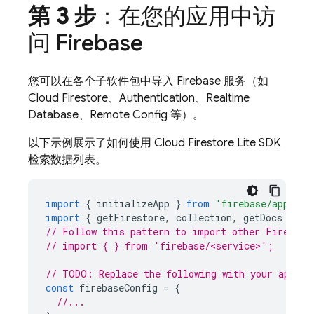
第 3 步
：在您的应用中访
问 Firebase
您可以在各个子软件包中导入 Firebase 服务（如
Cloud Firestore
、
Authentication
、
Realtime
Database
、
Remote Config
等）。
以下示例展示了如何使用
Cloud Firestore
Lite SDK
检索数据列表。
import
{
initializeApp
}
from
'firebase/app'
;
import
{
getFirestore
,
collection
,
getDocs
}
fr
// Follow this pattern to import other Firebase
// import { } from 'firebase/<service>';
// TODO: Replace the following with your app's 
const
firebaseConfig
=
{
//...