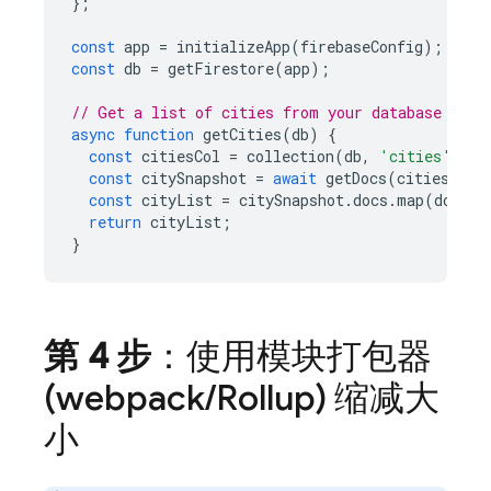
};
const
app
=
initializeApp
(
firebaseConfig
);
const
db
=
getFirestore
(
app
);
// Get a list of cities from your database
async
function
getCities
(
db
)
{
const
citiesCol
=
collection
(
db
,
'cities'
);
const
citySnapshot
=
await
getDocs
(
citiesCol
)
const
cityList
=
citySnapshot
.
docs
.
map
(
doc
=>
return
cityList
;
}
第 4 步
：使用模块打包器
(webpack
/
Rollup) 缩减大
小