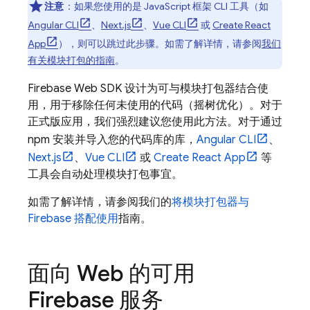
注意
：如果您使用的是 JavaScript 框架 CLI 工具（如
Angular CLI
、
Next.js
、
Vue CLI
或
Create React
App
），则可以跳过此步骤。如需了解详情，请参阅
我们
有关模块打包的指南
。
Firebase Web SDK 设计为可与模块打包器结合使
用，用于移除任何未使用的代码（摇树优化）。对于
正式版应用，我们强烈建议您使用此方法。对于通过
npm 安装并导入您的代码库的库，
Angular CLI
、
Next.js
、
Vue CLI
或
Create React App
等
工具会自动处理模块打包事宜。
如需了解详情，请参阅我们的
将模块打包器与
Firebase 搭配使用
指南。
面向 Web 的可用
Firebase 服务