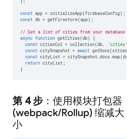
};
const
app
=
initializeApp
(
firebaseConfig
);
const
db
=
getFirestore
(
app
);
// Get a list of cities from your database
async
function
getCities
(
db
)
{
const
citiesCol
=
collection
(
db
,
'cities'
);
const
citySnapshot
=
await
getDocs
(
citiesCol
)
const
cityList
=
citySnapshot
.
docs
.
map
(
doc
=>
return
cityList
;
}
第 4 步
：使用模块打包器
(webpack
/
Rollup) 缩减大
小