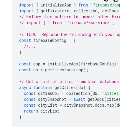
import
{
initializeApp
}
from
'firebase/app'
;
import
{
getFirestore
,
collection
,
getDocs
}
fr
// Follow this pattern to import other Firebase
// import { } from 'firebase/<service>';
// TODO: Replace the following with your app's 
const
firebaseConfig
=
{
//...
};
const
app
=
initializeApp
(
firebaseConfig
);
const
db
=
getFirestore
(
app
);
// Get a list of cities from your database
async
function
getCities
(
db
)
{
const
citiesCol
=
collection
(
db
,
'cities'
);
const
citySnapshot
=
await
getDocs
(
citiesCol
)
const
cityList
=
citySnapshot
.
docs
.
map
(
doc
=>
return
cityList
;
}