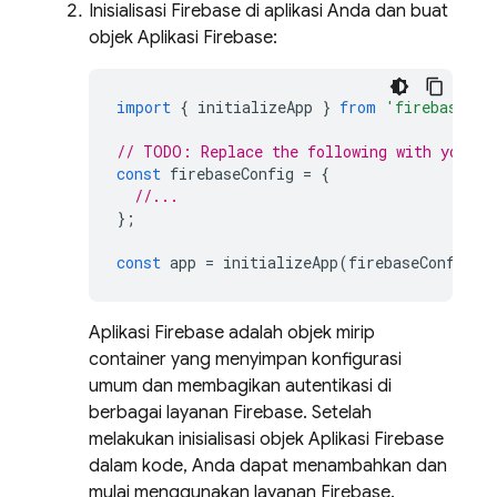
Inisialisasi Firebase di aplikasi Anda dan buat
objek Aplikasi Firebase:
import
{
initializeApp
}
from
'firebase/ap
// TODO: Replace the following with your a
const
firebaseConfig
=
{
//...
};
const
app
=
initializeApp
(
firebaseConfig
);
Aplikasi Firebase adalah objek mirip
container yang menyimpan konfigurasi
umum dan membagikan autentikasi di
berbagai layanan Firebase. Setelah
melakukan inisialisasi objek Aplikasi Firebase
dalam kode, Anda dapat menambahkan dan
mulai menggunakan layanan Firebase.