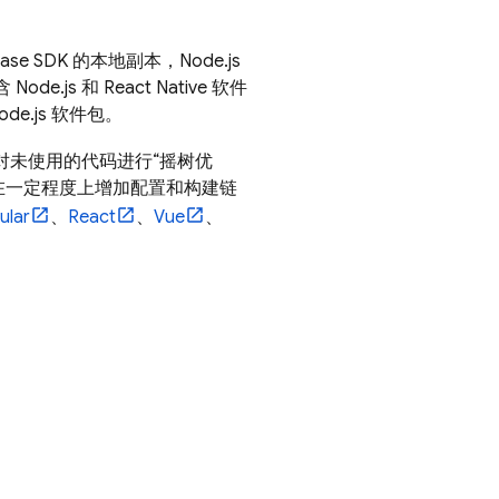
se SDK 的本地副本，Node.js
e.js 和 React Native 软件
e.js 软件包。
对未使用的代码进行“摇树优
能会在一定程度上增加配置和构建链
ular
、
React
、
Vue
、