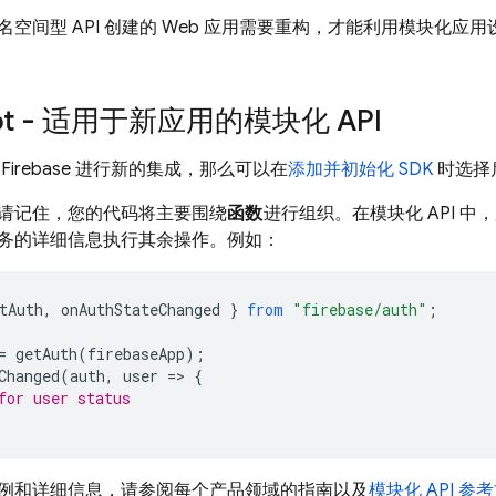
名空间型 API 创建的 Web 应用需要重构，才能利用模块化应
ipt - 适用于新应用的模块化 API
Firebase 进行新的集成，那么可以在
添加并初始化 SDK
时选择启
请记住，您的代码将主要围绕
函数
进行组织。在模块化 API 
务的详细信息执行其余操作。例如：
tAuth
,
onAuthStateChanged
}
from
"firebase/auth"
;
=
getAuth
(
firebaseApp
);
Changed
(
auth
,
user
=
>
{
for user status
例和详细信息，请参阅每个产品领域的指南以及
模块化 API 参