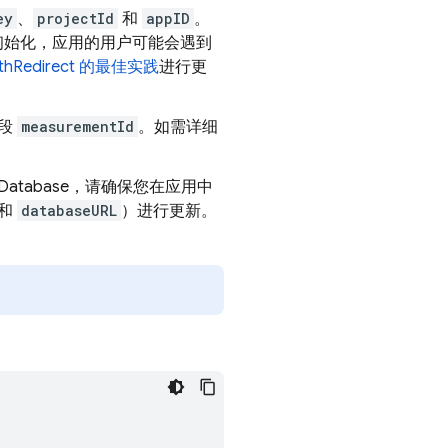
ey
、
projectId
和
appID
。
行初始化，应用的用户可能会遇到
ithRedirect 的最佳实践
进行更
字段
measurementId
。如需详细
 Database
，请确保您在应用中
和
databaseURL
）进行更新。