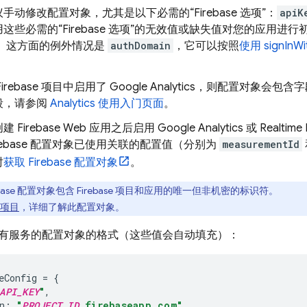
手动修改配置对象，尤其是以下必需的“Firebase 选项”：
apiK
这些必需的“Firebase 选项”的无效值或缺失值对您的应用进
。 这方面的例外情况是
authDomain
，它可以按照
使用 signInW
irebase 项目中启用了
Google Analytics
，则配置对象会包含
段，请参阅
Analytics
使用入门页面
。
 Firebase Web 应用之后
启用
Google Analytics
或
Realtime
irebase 配置对象已使用关联的配置值（分别为
measurementId
时
获取 Firebase 配置对象
。
rebase 配置对象包含 Firebase 项目和应用的唯一但非机密的标识符。
e 项目
，详细了解此配置对象。
有服务的配置对象的格式（这些值会自动填充）：
eConfig
=
{
API_KEY
"
,
n
:
"
PROJECT_ID
.firebaseapp.com"
,