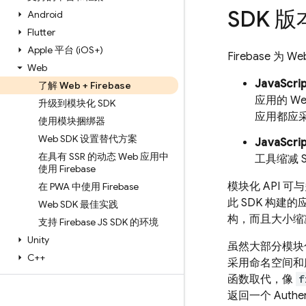
SDK 
Android
Flutter
Apple 平台 (i
OS+)
Firebase 为
Web
JavaScr
了解 Web + Firebase
应用的 W
升级到模块化 SDK
应用都应采
使用模块捆绑器
Web SDK 设置替代方案
JavaScri
在具有 SSR 的动态 Web 应用中
工具缩减 
使用 Firebase
模块化 API
在 PWA 中使用 Firebase
此 SDK 构建
Web SDK 最佳实践
构，而且大小缩减
支持 Firebase JS SDK 的环境
Unity
虽然大部分模块化
C++
采用命名空间和服
函数取代，像
f
返回一个
Authen