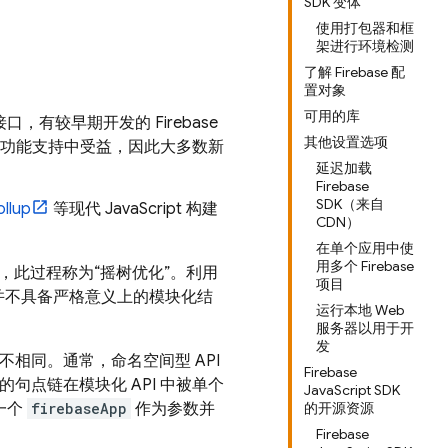
SDK 变体
使用打包器和框
架进行环境检测
了解 Firebase 配
置对象
可用的库
t 接口，有较早期开发的 Firebase
其他设置选项
的新功能支持中受益，因此大多数新
延迟加载
Firebase
SDK（来自
ollup
等现代 JavaScript 构建
CDN）
在单个应用中使
用多个 Firebase
，此过程称为“摇树优化”。利用
项目
但并不具备严格意义上的模块化结
运行本地 Web
服务器以用于开
发
并不相同。通常，命名空间型 API
Firebase
的句点链在模块化 API 中被单个
JavaScript SDK
一个
firebaseApp
作为参数并
的开源资源
Firebase