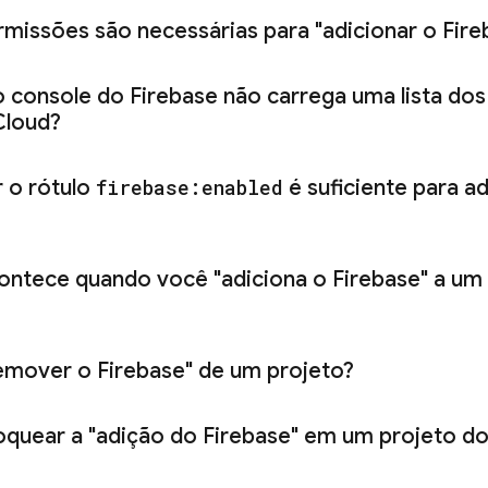
rmissões são necessárias para "adicionar o Fire
o console do
Firebase
não carrega uma lista dos
Cloud
?
r o rótulo
firebase:enabled
é suficiente para a
ontece quando você "adiciona o Firebase" a um
emover o Firebase" de um projeto?
oquear a "adição do Firebase" em um projeto d