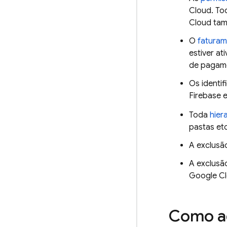
Cloud
. To
Cloud
tamb
O
fatura
estiver at
de pagame
Os identi
Firebase 
Toda
hier
pastas etc
A exclusã
A exclusã
Google C
Como ad