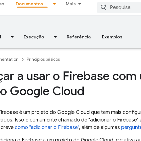
es
Documentos
Mais
d
Execução
Referência
Exemplos
entation
Princípios básicos
r a usar o Firebase com 
do Google Cloud
Firebase é um projeto do
Google Cloud
que tem mais configur
ivados. Isso é comumente chamado de "adicionar o Firebase"
screve
como "adicionar o Firebase"
, além de algumas
pergunt
iciona o Firebase a um projeto do
Google Cloud
, ele ativa 