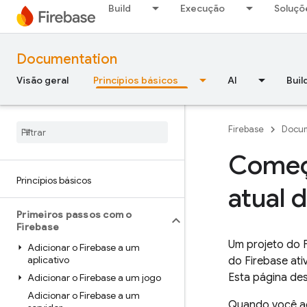
Build
Execução
Soluçõ
Documentation
Visão geral
Princípios básicos
AI
Buil
Firebase
Docum
Começa
Princípios básicos
atual 
Primeiros passos com o
Firebase
Um projeto do 
Adicionar o Firebase a um
aplicativo
do Firebase at
Esta página de
Adicionar o Firebase a um jogo
Adicionar o Firebase a um
Quando você ad