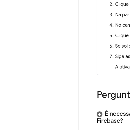
Clique
Na par
No cam
Clique
Se soli
Siga as
A ativ
Pergunt
É necess
Firebase?