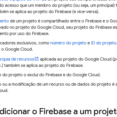
do acesso que um membro do projeto (ou seja, um principal)
ém se aplica ao projeto do Firebase (e vice-versa).
mento
de um projeto é compartilhado entre o Firebase e o
Goo
ivado no projeto do
Google Cloud
, seu projeto do Firebase e
nto por uso do Firebase.
ficadores exclusivos, como
número do projeto
e
ID do projeto
e o
Google Cloud
.
arquia de recursos
aplicada ao projeto do
Google Cloud
(p
.) também se aplica ao projeto do Firebase.
o do projeto o exclui do Firebase e do
Google Cloud
.
o ou a modificação de um recurso ou de dados do projeto é a
loud
.
icionar o Firebase a um proje