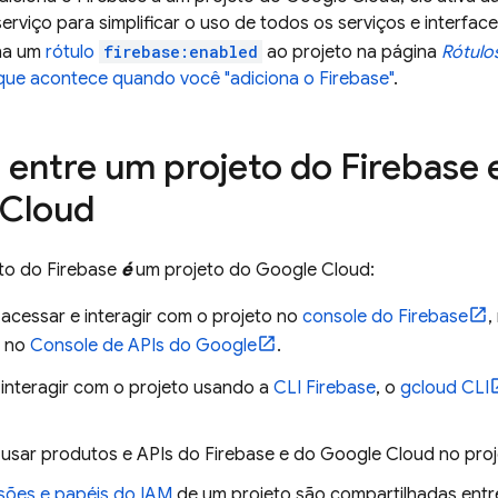
serviço para simplificar o uso de todos os serviços e interfac
na um
rótulo
firebase:enabled
ao projeto na página
Rótulo
que acontece quando você "adiciona o Firebase"
.
 entre um projeto do Firebase 
 Cloud
to do Firebase
é
um projeto do
Google Cloud
:
 acessar e interagir com o projeto no
console do
Firebase
,
 no
Console de APIs do Google
.
 interagir com o projeto usando a
CLI
Firebase
, o
gcloud CLI
l usar produtos e APIs do Firebase e do
Google Cloud
no proj
sões e papéis do IAM
de um projeto são compartilhadas entr