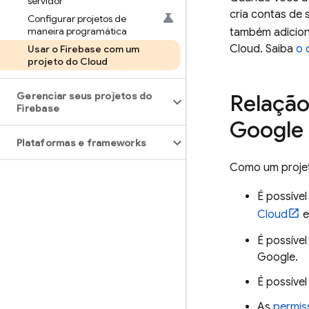
servidor
cria contas de 
Configurar projetos de
maneira programática
também adicio
Cloud
. Saiba
o 
Usar o Firebase com um
projeto do Cloud
Gerenciar seus projetos do
Relação
Firebase
Google
Plataformas e frameworks
Como um proje
É possível
Cloud
e
É possível
Google.
É possíve
As
permis