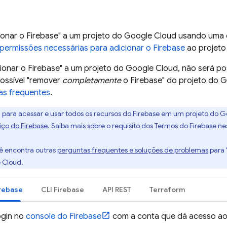
cionar o Firebase" a um projeto do
Google Cloud
usando uma d
permissões necessárias para adicionar o Firebase
ao projet
ionar o Firebase" a um projeto do
Google Cloud
, não será po
possível "remover
completamente
o Firebase" do projeto do
G
as frequentes
.
:
para acessar e usar todos os recursos do Firebase em um projeto do
G
iço do Firebase
. Saiba mais sobre o requisito dos Termos do Firebase n
ê encontra outras
perguntas frequentes e soluções de problemas
para 
 Cloud
.
rebase
CLI
Firebase
API REST
Terraform
ogin no
console do
Firebase
com a conta que dá acesso ao