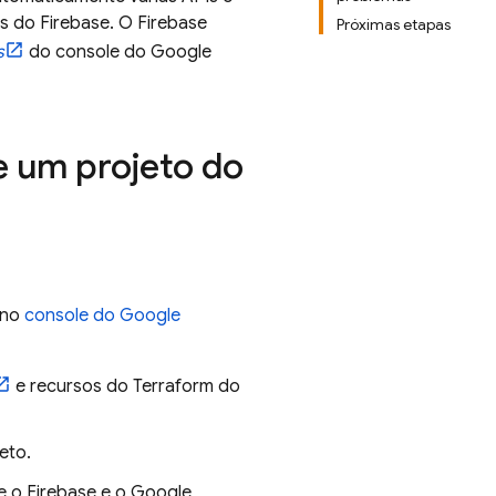
es do Firebase. O Firebase
Próximas etapas
s
do console do
Google
e um projeto do
 no
console do
Google
e recursos do Terraform do
eto.
e o Firebase e o
Google