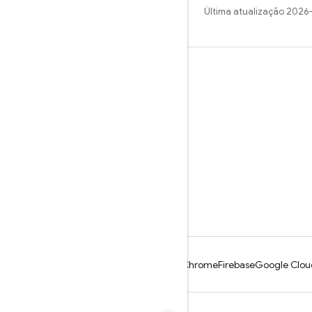
Última atualização 2026
Saiba mais
Guias
Referência
Amostras
Bibliotecas
GitHub
Android
Chrome
Firebase
Google Clou