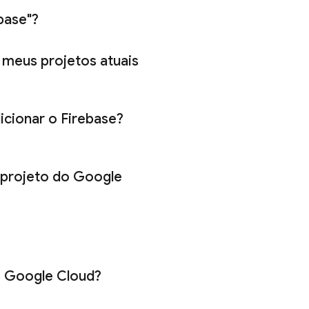
base"?
 meus projetos atuais
dicionar o Firebase?
 projeto do
Google
o
Google Cloud
?