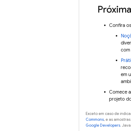
Próxima
Confira os
Noçõ
dive
com
Prát
reco
em u
ambi
Comece a 
projeto d
Exceto em caso de indica
Commons
, e as amostra
Google Developers
. Java