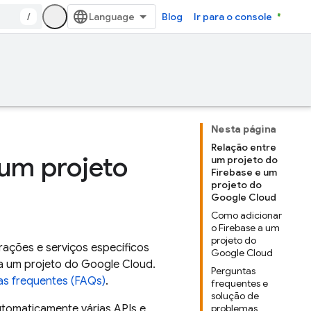
/
Blog
Ir para o console
Nesta página
Relação entre
um projeto
um projeto do
Firebase e um
projeto do
Google Cloud
Como adicionar
o Firebase a um
projeto do
ações e serviços específicos
Google Cloud
 a um projeto do
Google Cloud
.
Perguntas
as frequentes (FAQs)
.
frequentes e
solução de
automaticamente várias APIs e
problemas