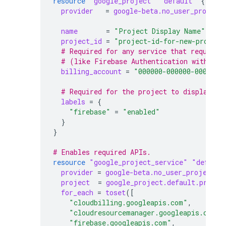
resource
"google_project"
"default"
{
provider
=
google-beta.no_user_project
name
=
"Project Display Name"
project_id
=
"project-id-for-new-project
  # Required for any service that requires
  # (like Firebase Authentication with GCI
billing_account
=
"000000-000000-000000"
  # Required for the project to display in
labels
=
{
"firebase"
=
"enabled"
}
}
# Enables required APIs.
resource
"google_project_service"
"default
provider
=
google-beta.no_user_project_o
project
=
google_project.default.projec
for_each
=
toset
([
"cloudbilling.googleapis.com"
,
"cloudresourcemanager.googleapis.com"
,
"firebase.googleapis.com"
,