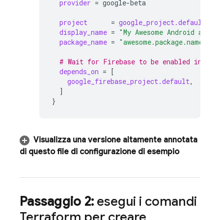
provider
=
google-beta
project
=
google_project.default.pr
display_name
=
"My Awesome Android app"
package_name
=
"awesome.package.name"
  # Wait for Firebase to be enabled in the
depends_on
=
[
google_firebase_project.default
,
]
}
Visualizza una versione altamente annotata
di questo file di configurazione di esempio
Passaggio 2:
esegui i comandi
Terraform per creare