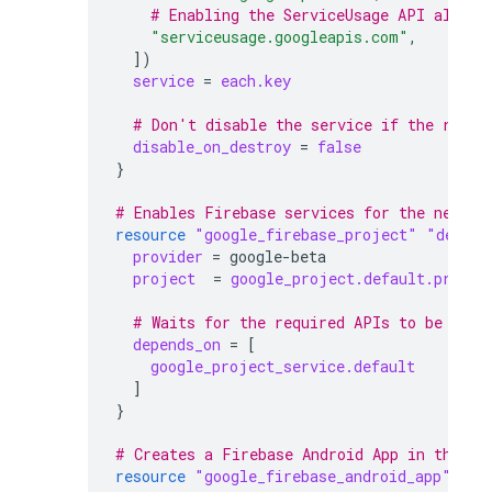
    # Enabling the ServiceUsage API allows
"serviceusage.googleapis.com"
,
])
service
=
each.key
  # Don't disable the service if the resou
disable_on_destroy
=
false
}
# Enables Firebase services for the new pr
resource
"google_firebase_project"
"defaul
provider
=
google-beta
project
=
google_project.default.projec
  # Waits for the required APIs to be enab
depends_on
=
[
google_project_service.default
]
}
# Creates a Firebase Android App in the ne
resource
"google_firebase_android_app"
"de