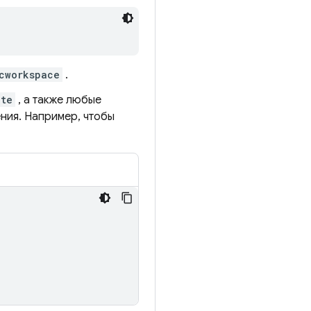
cworkspace
.
ate
, а также любые
ния. Например, чтобы