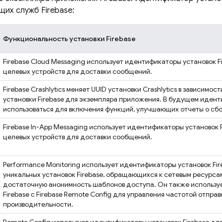
щих служб Firebase:
Функциональность установки
Firebase
Firebase Cloud Messaging
использует идентификаторы установок
F
целевых устройств для доставки сообщений.
Firebase Crashlytics
меняет UUID установки
Crashlytics
в зависимост
установки Firebase для экземпляра приложения. В будущем иден
использоваться для включения функций, улучшающих отчеты о сбо
Firebase In-App Messaging
использует идентификаторы установок
целевых устройств для доставки сообщений.
Performance Monitoring
использует идентификаторы установок
Fi
уникальных установок Firebase, обращающихся к сетевым ресурса
достаточную анонимность шаблонов доступа. Он также использу
Firebase
с
Firebase Remote Config
для управления частотой отправк
производительности.