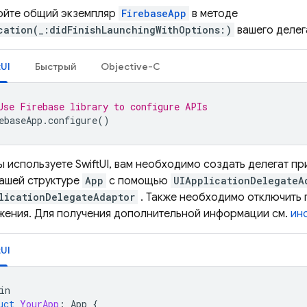
ойте общий экземпляр
FirebaseApp
в методе
cation(_:didFinishLaunchingWithOptions:)
вашего делег
tUI
Быстрый
Objective-C
Use Firebase library to configure APIs
ebaseApp
.
configure
()
ы используете SwiftUI, вам необходимо создать делегат п
вашей структуре
App
с помощью
UIApplicationDelegateA
licationDelegateAdaptor
. Также необходимо отключить 
жения. Для получения дополнительной информации см.
инс
tUI
in
uct
YourApp
:
App
{