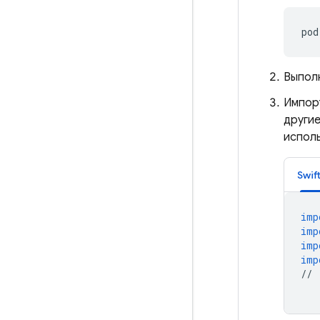
pod
Выпол
Импор
други
испол
Swif
imp
imp
imp
imp
//