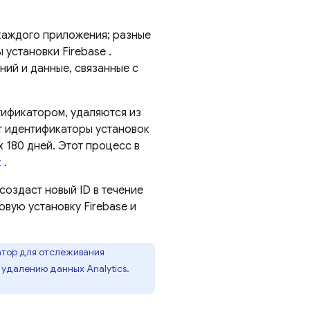
каждого приложения; разные
ы установки
Firebase
.
ий и данные, связанные с
тификатором, удаляются из
ют идентификаторы установок
 180 дней. Этот процесс в
х
.
создаст новый ID в течение
новую установку
Firebase
и
катор для отслеживания
 удалению данных Analytics.