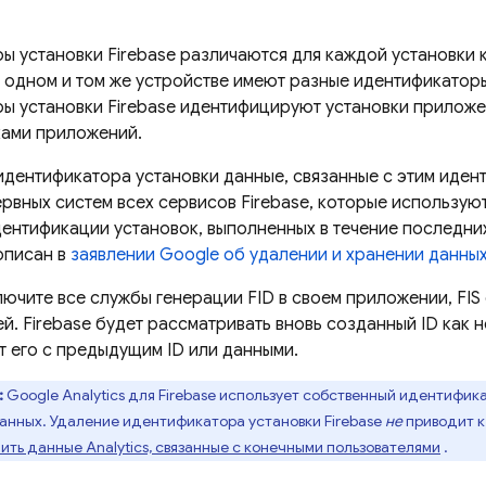
ры установки
Firebase
различаются для каждой установки 
 одном и том же устройстве имеют разные идентификатор
ры установки
Firebase
идентифицируют установки приложен
ками приложений.
идентификатора установки данные, связанные с этим иден
ервных систем всех сервисов Firebase, которые использу
ентификации установок, выполненных в течение последних
описан в
заявлении Google об удалении и хранении данны
лючите все службы генерации FID в своем приложении, FIS 
й. Firebase будет рассматривать вновь созданный ID как 
т его с предыдущим ID или данными.
:
Google Analytics для Firebase использует собственный идентифи
анных. Удаление идентификатора установки
Firebase
не
приводит к
ить данные Analytics, связанные с конечными пользователями
.