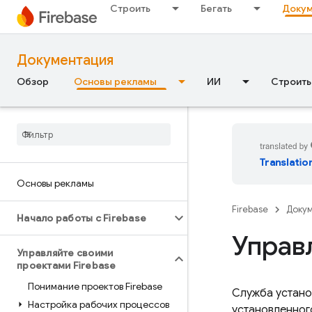
Строить
Бегать
Докум
Документация
Обзор
Основы рекламы
ИИ
Строить
Translatio
Основы рекламы
Firebase
Доку
Начало работы с Firebase
Управ
Управляйте своими
проектами Firebase
Понимание проектов Firebase
Служба устан
Настройка рабочих процессов
установленног