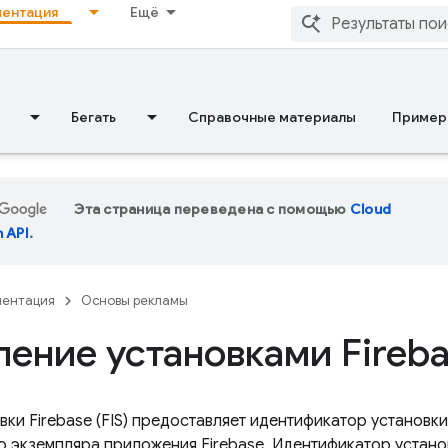
ентация
Ещё
Бегать
Справочные материалы
Пример
Эта страница переведена с помощью
Cloud
n API
.
ментация
Основы рекламы
ление установками Fireb
овки
Firebase
(FIS) предоставляет идентификатор установк
о экземпляра приложения Firebase. Идентификатор устан