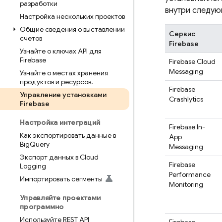
разработки
внутри следую
Настройка нескольких проектов
Общие сведения о выставлении
Сервис
счетов
Firebase
Узнайте о ключах API для
Firebase
Firebase Cloud
Messaging
Узнайте о местах хранения
продуктов и ресурсов
.
Firebase
Управление установками
Crashlytics
Firebase
Настройка интеграций
Firebase In-
Как экспортировать данные в
App
Big
Query
Messaging
Экспорт данных в Cloud
Firebase
Logging
Performance
Импортировать сегменты
Monitoring
Управляйте проектами
программно
Используйте REST API