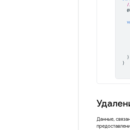
/
@
v
}
}
Удален
Данные, связа
предоставлени