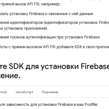
прямой вызов API FIS, например:
лить установку Firebase и связанные с ней данные.
чения идентификаторов (идентификаторов установок
Fireb
ых установок приложений.
ения токенов аутентификации при установке Firebase.
оты с прямым вызовом API FIS добавьте SDK в свое прило
те SDK для установки
Firebas
ение
.
roid
JavaScript
Порхание
те зависимость для установки
Firebase
в ваш Podfile: