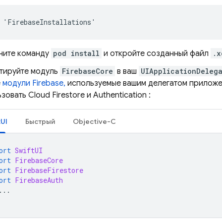
 'FirebaseInstallations'
ните команду
pod install
и откройте созданный файл
.x
тируйте модуль
FirebaseCore
в ваш
UIApplicationDeleg
е
модули Firebase,
используемые вашим делегатом приложе
ьзовать
Cloud Firestore
и
Authentication
:
tUI
Быстрый
Objective-C
ort
SwiftUI
ort
FirebaseCore
ort
FirebaseFirestore
ort
FirebaseAuth
...