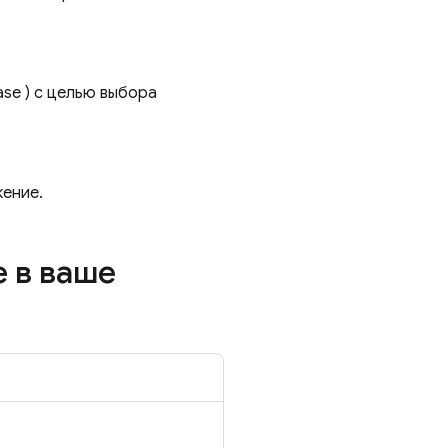
ase
) с целью выбора
жение.
e
в ваше