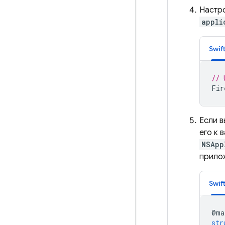
Настр
appli
Swif
// 
Fir
Если в
его к 
NSApp
прило
Swif
@
ma
str