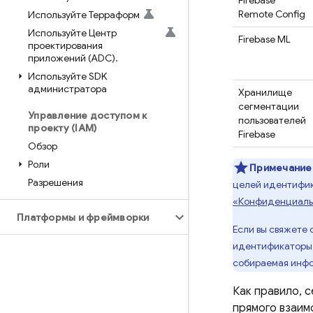
Firebase
Remote Config
Используйте Терраформ
Используйте Центр
Firebase ML
проектирования
приложений (ADC)
.
Используйте SDK
администратора
Хранилище
сегментации
Управление доступом к
пользователей
проекту (IAM)
Firebase
Обзор
Роли
Примечание
Разрешения
целей идентифик
«Конфиденциально
Платформы и фреймворки
Если вы свяжете 
идентификаторы
собираемая инфо
Как правило, 
прямого взаим