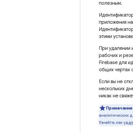
полезным.
Идентификато
приложения на
Идентификато
этими установ
При удалении 
рабочих и рез
Firebase
для ид
общих чертах 
Если вы не отк
нескольких дне
никак не свяже
Примечание
аналитических д
Узнайте, как
удал