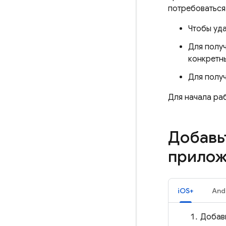
потребоваться 
Чтобы уда
Для полу
конкретн
Для получ
Для начала раб
Добавь
прилож
iOS+
And
Добавь