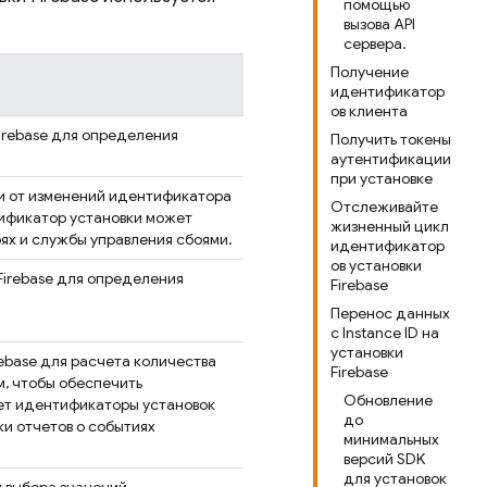
помощью
вызова API
сервера.
Получение
идентификатор
ов клиента
irebase
для определения
Получить токены
аутентификации
при установке
и от изменений идентификатора
Отслеживайте
тификатор установки может
жизненный цикл
ях и службы управления сбоями.
идентификатор
ов установки
Firebase
для определения
Firebase
Перенос данных
с Instance ID на
установки
rebase
для расчета количества
Firebase
м, чтобы обеспечить
Обновление
ет идентификаторы установок
до
и отчетов о событиях
минимальных
версий SDK
для установок