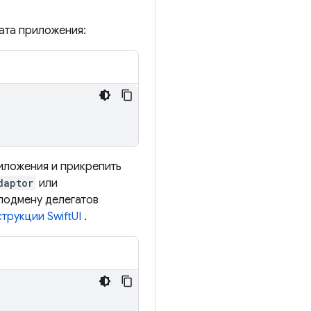
ата приложения:
риложения и прикрепить
daptor
или
подмену делегатов
трукции SwiftUI
.