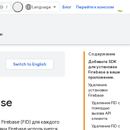
/
Блог
Перейти к консоли
ы
Содержание
Добавьте SDK
для установки
Firebase в ваше
приложение.
Удаление
установки
Firebase
ase
Удаление FID с
помощью
вызова API
клиента
и
Firebase
(FID) для каждого
Удаление FID с
овки
Firebase
используется