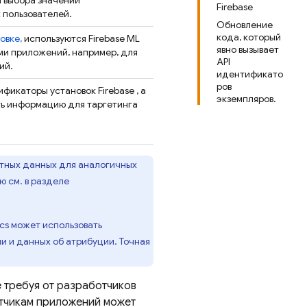
 выбора значений
Firebase
 пользователей.
Обновление
кода, который
овке,
используются
Firebase ML
явно вызывает
ми приложений, например, для
API
ий.
идентификато
ров
тификаторы установок
Firebase
, а
экземпляров.
ть информацию для таргетинга
етных данных для аналогичных
 см. в разделе
ics может использовать
 и данных об атрибуции. Точная
е требуя от разработчиков
отчикам приложений может