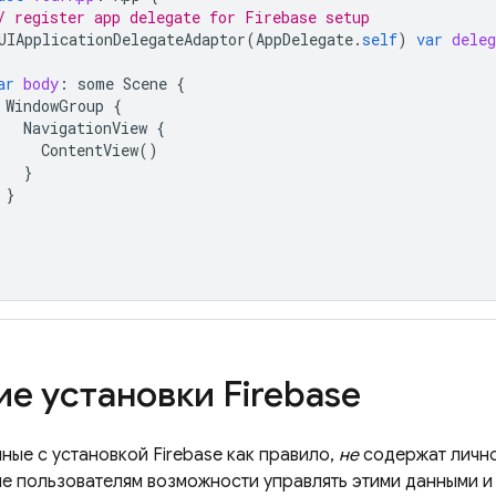
/ register app delegate for Firebase setup
UIApplicationDelegateAdaptor
(
AppDelegate
.
self
)
var
deleg
ar
body
:
some
Scene
{
WindowGroup
{
NavigationView
{
ContentView
()
}
}
ие установки
Firebase
нные с установкой
Firebase
как правило,
не
содержат лично
е пользователям возможности управлять этими данными и 