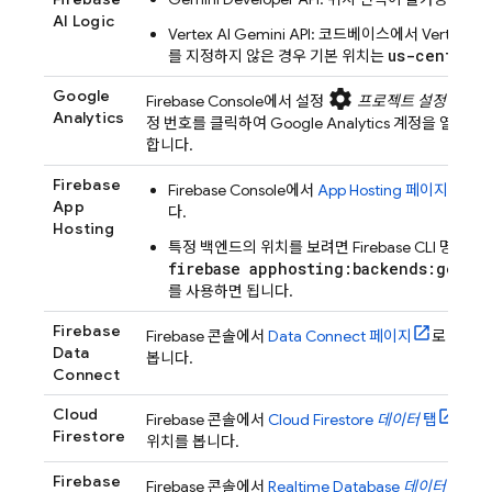
AI Logic
Vertex AI
Gemini API
: 코드베이스에서
Vertex AI
us-central1
를 지정하지 않은 경우 기본 위치는
Google
settings
Firebase
Console에서 설정
프로젝트 설정
>
통합
Analytics
정 번호를 클릭하여
Google Analytics
계정을 열고
관
합니다.
Firebase
Firebase
Console에서
App Hosting
페이지
로 
App
다.
Hosting
특정 백엔드의 위치를 보려면
Firebase
CLI 명령어
firebase apphosting:backends:get -
를 사용하면 됩니다.
Firebase
Firebase
콘솔에서
Data Connect
페이지
로 이동
Data
봅니다.
Connect
Cloud
Firebase
콘솔에서
Cloud Firestore
데이터
탭
으로
Firestore
위치를 봅니다.
Firebase
Firebase
콘솔에서
Realtime Database
데이터
탭