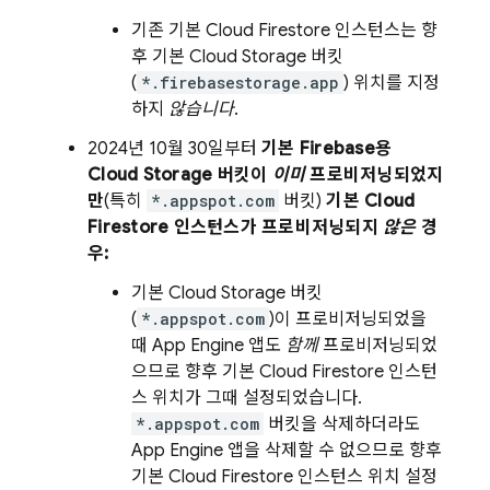
기존 기본
Cloud Firestore
인스턴스는 향
후 기본
Cloud Storage
버킷
(
*.firebasestorage.app
) 위치를 지정
하지
않습니다
.
2024년 10월 30일
부터
기본 Firebase용
Cloud Storage
버킷이
이미
프로비저닝되었지
만
(특히
*.appspot.com
버킷)
기본
Cloud
Firestore
인스턴스가 프로비저닝되지
않은
경
우:
기본
Cloud Storage
버킷
(
*.appspot.com
)이 프로비저닝되었을
때
App Engine
앱도
함께
프로비저닝되었
으므로 향후 기본
Cloud Firestore
인스턴
스 위치가 그때 설정되었습니다.
*.appspot.com
버킷을 삭제하더라도
App Engine
앱을 삭제할 수 없으므로 향후
기본
Cloud Firestore
인스턴스 위치 설정