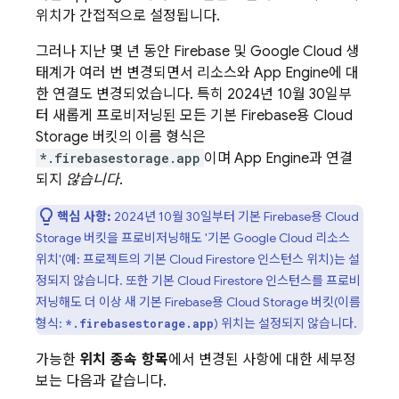
위치가 간접적으로 설정됩니다.
그러나 지난 몇 년 동안 Firebase 및
Google Cloud
생
태계가 여러 번 변경되면서 리소스와
App Engine
에 대
한 연결도 변경되었습니다. 특히
2024년 10월 30일
부
터 새롭게 프로비저닝된 모든 기본 Firebase용
Cloud
Storage
버킷의 이름 형식은
*.firebasestorage.app
이며
App Engine
과 연결
되지
않습니다
.
핵심 사항:
2024년 10월 30일
부터 기본 Firebase용
Cloud
Storage
버킷을 프로비저닝해도 '기본
Google Cloud
리소스
위치'(예: 프로젝트의 기본
Cloud Firestore
인스턴스 위치)는 설
정되지 않습니다. 또한 기본
Cloud Firestore
인스턴스를 프로비
저닝해도 더 이상 새 기본 Firebase용
Cloud Storage
버킷(이름
형식:
) 위치는 설정되지 않습니다.
*.firebasestorage.app
가능한
위치 종속 항목
에서 변경된 사항에 대한 세부정
보는 다음과 같습니다.