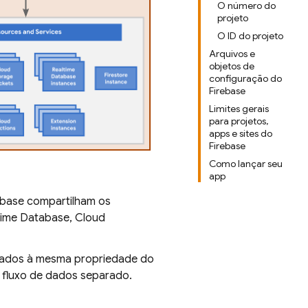
O número do
projeto
O ID do projeto
Arquivos e
objetos de
configuração do
Firebase
Limites gerais
para projetos,
apps e sites do
Firebase
Como lançar seu
app
ebase compartilham os
time Database
,
Cloud
ciados à mesma propriedade do
 fluxo de dados separado.