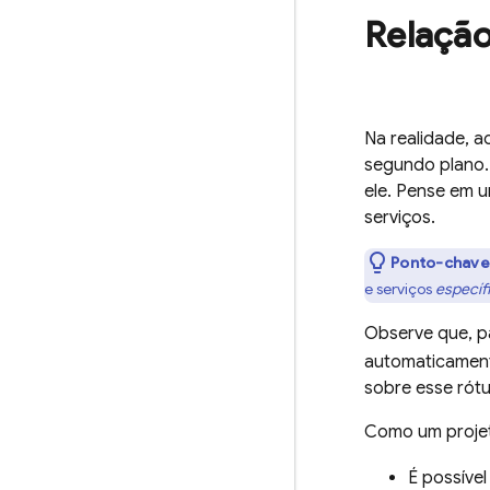
Relação
Na realidade, a
segundo plano. 
ele. Pense em 
serviços.
Ponto-chave
e serviços
específ
Observe que, p
automaticamen
sobre esse rót
Como um proje
É possível