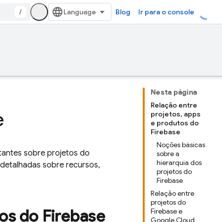
/
Blog
Ir para o console
Nesta página
Relação entre
e
projetos, apps
e produtos do
Firebase
Noções básicas
tantes sobre projetos do
sobre a
hierarquia dos
 detalhadas sobre recursos,
projetos do
Firebase
Relação entre
projetos do
os do Firebase
Firebase e
Google Cloud