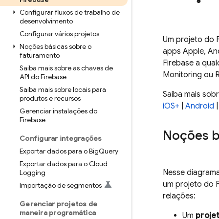
Configurar fluxos de trabalho de
desenvolvimento
Configurar vários projetos
Um projeto do F
Noções básicas sobre o
apps Apple, An
faturamento
Firebase a qua
Saiba mais sobre as chaves de
Monitoring
ou
API do Firebase
Saiba mais sobre locais para
Saiba mais sobr
produtos e recursos
iOS+
|
Android
Gerenciar instalações do
Firebase
Noções bá
Configurar integrações
Exportar dados para o Big
Query
Exportar dados para o Cloud
Nesse diagrama
Logging
um projeto do F
Importação de segmentos
relações:
Gerenciar projetos de
maneira programática
Um
proje