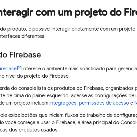
teragir com um projeto do Fi
o produto, é possível interagir diretamente com um projeto
nterfaces diferentes.
 do
Firebase
irebase
oferece o ambiente mais sofisticado para gerencia
o nível do projeto do Firebase.
erda do console lista os produtos do Firebase, organizados p
rte de cima do painel esquerdo, acesse as configurações de
de um projeto incluem
integrações
,
permissões de acesso
e
f
le exibe botões que iniciam fluxos de trabalho de configuraç
o você começa a usar o Firebase, a área principal do Conso
ticas dos produtos usados.