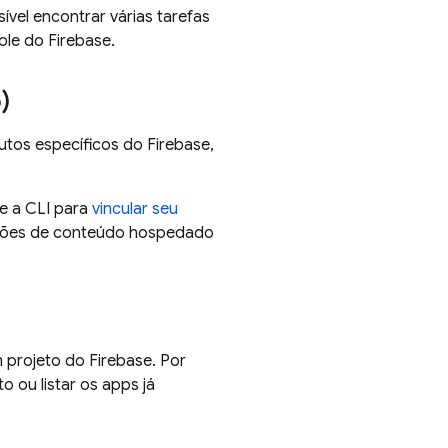
sível encontrar várias tarefas
ole do
Firebase
.
)
utos específicos do Firebase,
se a CLI para
vincular seu
sões de conteúdo hospedado
projeto do Firebase. Por
 ou listar os apps já