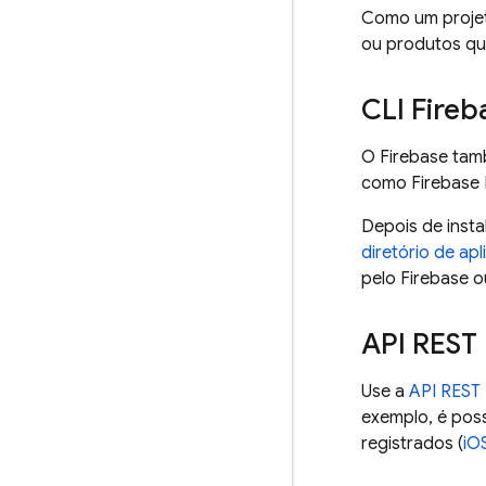
Como um projet
ou produtos qu
CLI
Fireb
O Firebase ta
como
Firebase
Depois de insta
diretório de apl
pelo Firebase o
API REST
Use a
API REST
exemplo, é poss
registrados (
iO