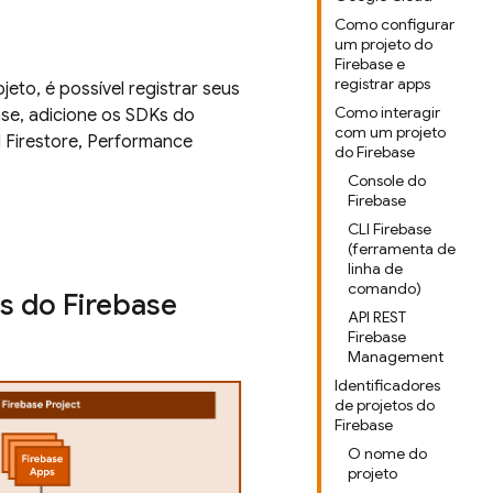
Como configurar
um projeto do
Firebase e
registrar apps
eto, é possível registrar seus
Como interagir
se, adicione os SDKs do
com um projeto
 Firestore
,
Performance
do Firebase
Console do
Firebase
CLI Firebase
(ferramenta de
linha de
comando)
s do Firebase
API REST
Firebase
Management
Identificadores
de projetos do
Firebase
O nome do
projeto