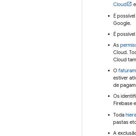
Cloud
e
É possível
Google.
É possíve
As
permis
Cloud
. To
Cloud
tamb
O
fatura
estiver at
de pagame
Os identi
Firebase 
Toda
hier
pastas etc
A exclusã