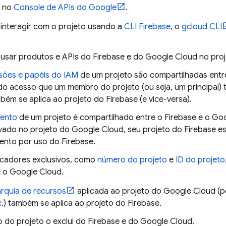
 no
Console de APIs do Google
.
 interagir com o projeto usando a
CLI
Firebase
, o
gcloud CLI
l usar produtos e APIs do Firebase e do
Google Cloud
no proj
sões e papéis do IAM
de um projeto são compartilhadas entr
do acesso que um membro do projeto (ou seja, um principal)
ém se aplica ao projeto do Firebase (e vice-versa).
mento
de um projeto é compartilhado entre o Firebase e o
Goo
ivado no projeto do
Google Cloud
, seu projeto do Firebase e
nto por uso do Firebase.
ficadores exclusivos, como
número do projeto
e
ID do projeto
e o
Google Cloud
.
arquia de recursos
aplicada ao projeto do
Google Cloud
(p
.) também se aplica ao projeto do Firebase.
o do projeto o exclui do Firebase e do
Google Cloud
.