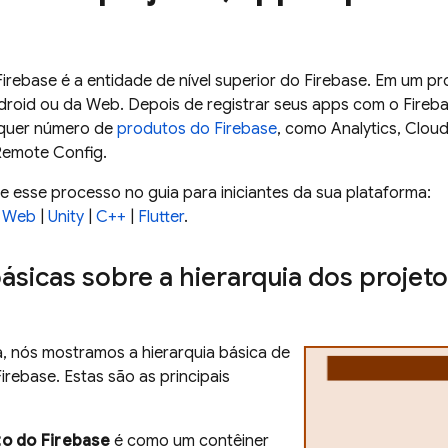
irebase é a entidade de nível superior do Firebase. Em um proj
droid ou da Web. Depois de registrar seus apps com o Fireba
lquer número de
produtos do Firebase
, como
Analytics
,
Cloud
Remote Config
.
e esse processo no guia para iniciantes da sua plataforma:
|
Web
|
Unity
|
C++
|
Flutter
.
sicas sobre a hierarquia dos projeto
, nós mostramos a hierarquia básica de
irebase. Estas são as principais
to do Firebase
é como um contêiner