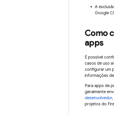
A exclusã
Google C
Como co
apps
É possível conf
casos de uso 
configurar um p
informações de 
Para apps de pr
geralmente env
desenvolvedor
,
projetos do Fir