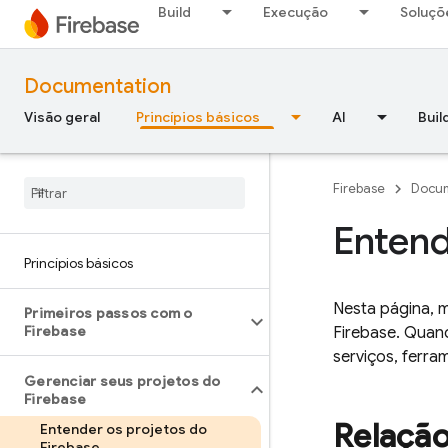
Build
Execução
Soluçõ
Documentation
Visão geral
Princípios básicos
AI
Buil
Firebase
Docum
Entend
Princípios básicos
Nesta página, 
Primeiros passos com o
Firebase
Firebase. Quand
serviços, ferr
Gerenciar seus projetos do
Firebase
Relação
Entender os projetos do
Firebase