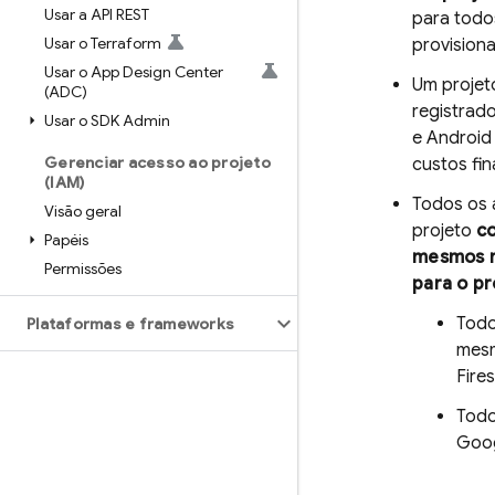
Usar a API REST
para todo
Usar o Terraform
provision
Usar o App Design Center
Um projet
(ADC)
registrado
Usar o SDK Admin
e Android
Gerenciar acesso ao projeto
custos fin
(IAM)
Todos os 
Visão geral
projeto
c
Papéis
mesmos r
Permissões
para o pr
Todo
Plataformas e frameworks
mes
Fire
Todo
Goog