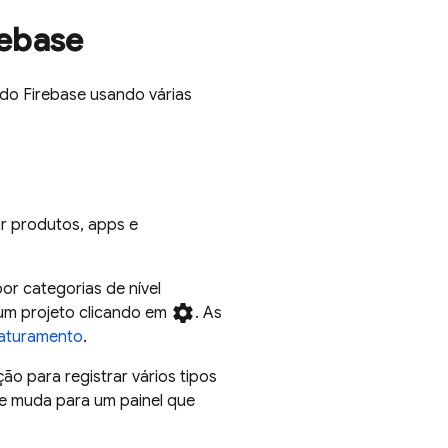
rebase
 do Firebase usando várias
r produtos, apps e
or categorias de nível
settings
 um projeto clicando em
. As
aturamento
.
ão para registrar vários tipos
le muda para um painel que