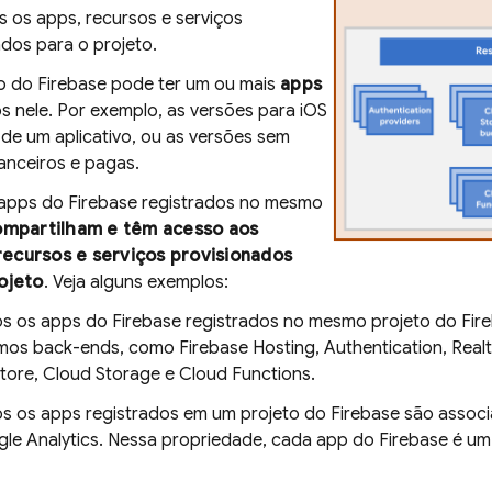
s os apps, recursos e serviços
ados para o projeto.
o do Firebase pode ter um ou mais
apps
s nele. Por exemplo, as versões para iOS
 de um aplicativo, ou as versões sem
anceiros e pagas.
apps do Firebase registrados no mesmo
ompartilham e têm acesso aos
ecursos e serviços provisionados
ojeto
. Veja alguns exemplos:
s os apps do Firebase registrados no mesmo projeto do Fir
mos back-ends, como
Firebase Hosting
,
Authentication
,
Real
store
,
Cloud Storage
e
Cloud Functions
.
s os apps registrados em um projeto do Firebase são asso
le Analytics. Nessa propriedade, cada app do Firebase é um