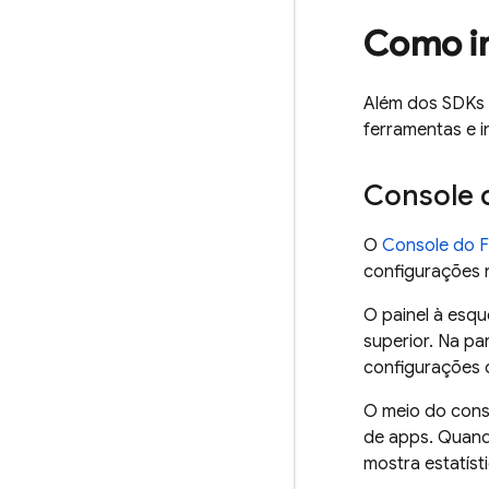
Como in
Além dos SDKs d
ferramentas e i
Console
O
Console do
F
configurações n
O painel à esqu
superior. Na pa
configurações 
O meio do conso
de apps. Quand
mostra estatís