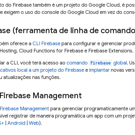
o do Firebase também é um projeto do
Google Cloud
, é pos
e exigem o uso do console do
Google Cloud
em vez do cons
ase
(ferramenta de linha de comando
mbém oferece a
CLI
Firebase
para configurar e gerenciar prod
 Hosting
,
Cloud Functions for Firebase
e
Firebase Extensions
.
lar a CLI, você terá acesso ao
comando
firebase
global
. U
icativos local a um projeto do Firebase
e
implantar
novas ver
u atualizações nas funções.
 Firebase Management
 Firebase Management
para gerenciar programaticamente um 
ível registrar de maneira programática um app com um projeto
S+
|
Android
|
Web
).