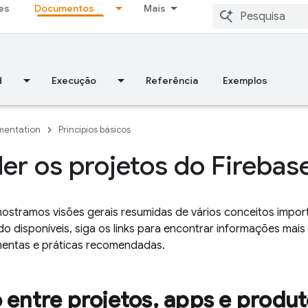
es
Documentos
Mais
d
Execução
Referência
Exemplos
entation
Princípios básicos
er os projetos do Firebas
mostramos visões gerais resumidas de vários conceitos impor
o disponíveis, siga os links para encontrar informações mais
amentas e práticas recomendadas.
 entre projetos
,
apps e produt