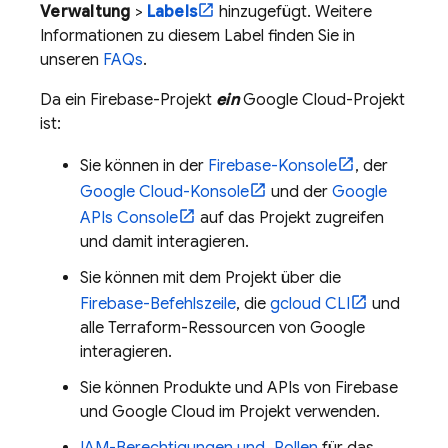
Verwaltung
>
Labels
hinzugefügt. Weitere
Informationen zu diesem Label finden Sie in
unseren
FAQs
.
Da ein Firebase-Projekt
ein
Google Cloud
-Projekt
ist:
Sie können in der
Firebase
-Konsole
, der
Google Cloud
-Konsole
und der
Google
APIs Console
auf das Projekt zugreifen
und damit interagieren.
Sie können mit dem Projekt über die
Firebase
-Befehlszeile
, die
gcloud CLI
und
alle Terraform-Ressourcen von Google
interagieren.
Sie können Produkte und APIs von Firebase
und
Google Cloud
im Projekt verwenden.
IAM-Berechtigungen und ‑Rollen
für das