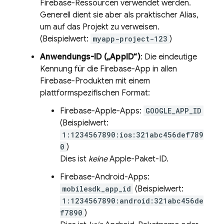
Firebase-Ressourcen verwendet werden.
Generell dient sie aber als praktischer Alias,
um auf das Projekt zu verweisen.
(Beispielwert:
myapp-project-123
)
Anwendungs-ID („AppID“)
: Die eindeutige
Kennung für die Firebase-App in allen
Firebase-Produkten mit einem
plattformspezifischen Format:
Firebase-Apple-Apps:
GOOGLE_APP_ID
(Beispielwert:
1:1234567890:ios:321abc456def789
0
)
Dies ist
keine
Apple-Paket-ID.
Firebase-Android-Apps:
mobilesdk_app_id
(Beispielwert:
1:1234567890:android:321abc456de
f7890
)