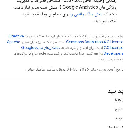
چندین وظیفه خاص مالک (مانند اختصاص نقش‌ها یا مدیریت
ویژگی‌های
Google Analytics
)، ممکن است مدیر نیاز داشته
باشد که
نقش مالک واقعی را
برای انجام آن وظایف به خود
اختصاص دهد.
جز در مواردی که غیر از این ذکر شده باشد،‌محتوای این صفحه تحت مجوز
Creative
Commons Attribution 4.0 License
است. نمونه کدها نیز دارای مجوز
Apache
2.0 License
است. برای اطلاع از جزئیات، به
خطمشی‌های سایت Google
Developers‏
مراجعه کنید. جاوا علامت تجاری ثبت‌شده Oracle و/یا شرکت‌های
وابسته به آن است.
تاریخ آخرین به‌روزرسانی 2026-08-04 به‌وقت ساعت هماهنگ جهانی.
بدانید
راهنما
مرجع
نمونه
کتابخانه‌ها