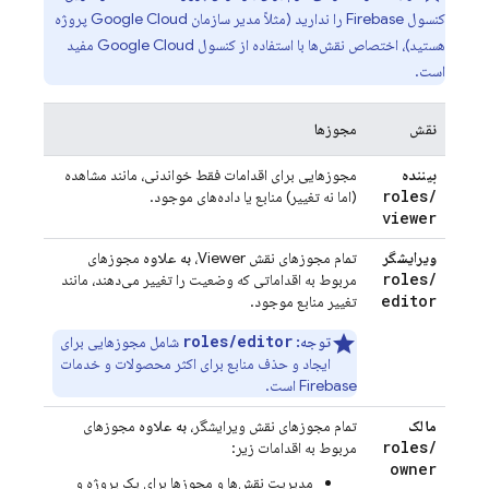
کنسول
Firebase
را ندارید (مثلاً مدیر سازمان Google Cloud پروژه
هستید)، اختصاص نقش‌ها با استفاده از کنسول
Google Cloud
مفید
است.
نقش
مجوزها
بیننده
مجوزهایی برای اقدامات فقط خواندنی، مانند مشاهده
roles
/
(اما نه تغییر) منابع یا داده‌های موجود.
viewer
ویرایشگر
تمام مجوزهای نقش Viewer،
به علاوه
مجوزهای
roles
/
مربوط به اقداماتی که وضعیت را تغییر می‌دهند، مانند
editor
تغییر منابع موجود.
roles/editor
توجه:
شامل مجوزهایی برای
ایجاد و حذف منابع برای اکثر محصولات و خدمات
Firebase است.
مالک
تمام مجوزهای نقش ویرایشگر،
به علاوه
مجوزهای
roles
/
مربوط به اقدامات زیر:
owner
مدیریت نقش‌ها و مجوزها برای یک پروژه و