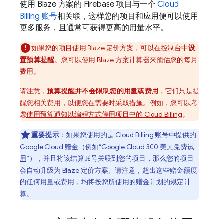
使用 Blaze 方案的 Firebase 项目与一个
Cloud
Billing
账号
相关联，这样您的项目和应用便可以使用
更多服务，且通常可获得更高的用量水平。
如果您的项目使用 Blaze 定价方案，可以在控制台中
设
置预算提醒
。您可以使用
Blaze 方案计算器
来预估您的每月
费用。
请注意，
预算提醒并不会
限制您的用量或费用
，它们只是提
醒您相关费用，以便您在需要时采取措施。
例如，您可以考
虑
使用预算通知以编程方式停用项目中的
Cloud Billing
。
重要提示
：如果您使用的是
Cloud Billing
账号中提供的
Google Cloud
赠金（例如
“
Google Cloud
300 美元免费试
用
”），并且将该结算账号关联到您的项目，那么您的项目
会自动升级为 Blaze 定价方案。请注意，超出这些赠金额度
的任何用量或费用，均将按您所使用的赠金计划的规定计
算。