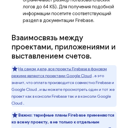
ограничивает размер пользовательских
логов до 64 КБ). Для получения подобной
информации посетите соответствующий
раздел в документации Firebase.
Взаимосвязь между
проектами
,
приложениями и
выставлением счетов
.
На самом деле, все проекты Firebase в фоновом
режиме являются проектами
Google Cloud
, а это
значит, что оплата производится совместно Firebase и
Google Cloud
, и вы можете просмотреть один и тот же
проект как в консоли
Firebase
так и в консоли
Google
Cloud
.
Важно:
тарифные планы Firebase применяются
ко всему проекту, а не только к отдельным