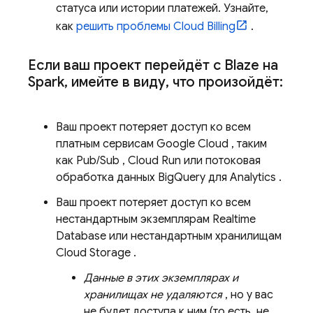
статуса или истории платежей. Узнайте,
как
решить проблемы
Cloud Billing
.
Если ваш проект перейдёт с Blaze на
Spark
,
имейте в виду
,
что произойдёт:
Ваш проект потеряет доступ ко всем
платным сервисам
Google Cloud
, таким
как
Pub/Sub
,
Cloud Run
или потоковая
обработка данных
BigQuery
для
Analytics
.
Ваш проект потеряет доступ ко всем
нестандартным экземплярам
Realtime
Database
или нестандартным хранилищам
Cloud Storage
.
Данные в этих экземплярах и
хранилищах не удаляются
, но у вас
не будет доступа к ним (то есть, не