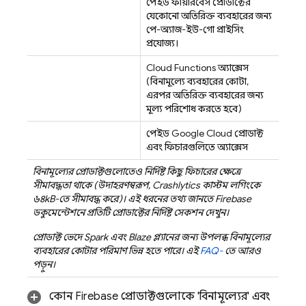
পেইড ফায়ারবেস প্রোডাক্টের
যেকোনো অতিরিক্ত ব্যবহারের জন্য
পে-অ্যাজ-ইউ-গো প্রাইসিং
প্রযোজ্য।
Cloud Functions
অ্যাক্সেস
(বিনামূল্যে ব্যবহারের কোটা,
এরপর অতিরিক্ত ব্যবহারের জন্য
মূল্য পরিশোধ করতে হবে)
পেইড
Google Cloud
প্রোডাক্ট
এবং ফিচারগুলিতে অ্যাক্সেস
বিনামূল্যের প্রোডাক্টগুলোতেও নির্দিষ্ট কিছু ফিচারের ক্ষেত্রে
সীমাবদ্ধতা থাকে (উদাহরণস্বরূপ,
Crashlytics
কাস্টম লগিংকে
৬৪kB-তে সীমাবদ্ধ করে)। এই ধরনের তথ্য জানতে Firebase
ডকুমেন্টেশনে প্রতিটি প্রোডাক্টের নির্দিষ্ট সেকশন দেখুন।
প্রোডাক্ট ভেদে Spark এবং Blaze প্ল্যানের জন্য উপলব্ধ বিনামূল্যের
ব্যবহারের কোটার পরিমাণ ভিন্ন হতে পারে। এই
FAQ-
তে আরও
পড়ুন।
কোন Firebase প্রোডাক্টগুলোকে 'বিনামূল্যের' এবং