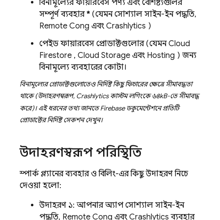
বিনামূল্যের ফায়ারবেস পণ্য এবং বৈশিষ্ট্যগুলির
সম্পূর্ণ ব্যবহার
*
(যেমন সোশ্যাল সাইন-ইন পদ্ধতি,
Remote Config
এবং
Crashlytics
)
পেইড ফায়ারবেস প্রোডাক্টগুলোর (যেমন
Cloud
Firestore
,
Cloud Storage
এবং
Hosting
) জন্য
বিনামূল্যে ব্যবহারের কোটা।
বিনামূল্যের প্রোডাক্টগুলোতেও নির্দিষ্ট কিছু ফিচারের ক্ষেত্রে সীমাবদ্ধতা
থাকে (উদাহরণস্বরূপ,
Crashlytics
কাস্টম লগিংকে ৬৪kB-তে সীমাবদ্ধ
করে)। এই ধরনের তথ্য জানতে Firebase ডকুমেন্টেশনে প্রতিটি
প্রোডাক্টের নির্দিষ্ট সেকশন দেখুন।
উদাহরণস্বরূপ পরিস্থিতি
স্পার্ক প্ল্যানের ব্যবহার ও বিলিং-এর কিছু উদাহরণ নিচে
দেওয়া হলো:
উদাহরণ ১: আপনার অ্যাপ সোশ্যাল সাইন-ইন
পদ্ধতি,
Remote Config
এবং
Crashlytics
ব্যবহার