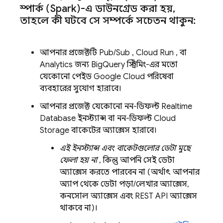
স্পার্ক (Spark)-এ ডাউনগ্রেড করা হয়
,
তাহলে কী ঘটবে সে সম্পর্কে সচেতন থাকুন:
আপনার প্রজেক্টটি
Pub/Sub
,
Cloud Run
, বা
Analytics
জন্য
BigQuery
স্ট্রিমিং-এর মতো
যেকোনো পেইড
Google Cloud
পরিষেবা
ব্যবহারের সুযোগ হারাবে।
আপনার প্রজেক্ট যেকোনো নন-ডিফল্ট
Realtime
Database
ইনস্ট্যান্স বা নন-ডিফল্ট
Cloud
Storage
বাকেটের অ্যাক্সেস হারাবে।
এই ইনস্ট্যান্স এবং বাকেটগুলোর ডেটা মুছে
ফেলা হয় না
, কিন্তু আপনি সেই ডেটা
অ্যাক্সেস করতে পারবেন না (অর্থাৎ আপনার
অ্যাপ থেকে ডেটা পড়া/লেখার অ্যাক্সেস,
কনসোল অ্যাক্সেস এবং REST API অ্যাক্সেস
থাকবে না)।