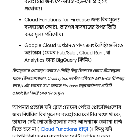
ব্যবহারের জন্য পে-অ্যাজ-ইউ-গো প্রাইসিং
প্রযোজ্য।
Cloud Functions for Firebase
জন্য বিনামূল্যে
ব্যবহারের কোটা, তারপর ব্যবহারের উপর ভিত্তি
করে মূল্য পরিশোধ।
Google Cloud
অর্থপ্রদত্ত পণ্য এবং বৈশিষ্ট্যগুলিতে
অ্যাক্সেস (যেমন
Pub/Sub
,
Cloud Run
, বা
Analytics
জন্য
BigQuery
স্ট্রিমিং)
বিনামূল্যের প্রোডাক্টগুলোতেও নির্দিষ্ট কিছু ফিচারের ক্ষেত্রে সীমাবদ্ধতা
থাকে (উদাহরণস্বরূপ,
Crashlytics
কাস্টম লগিংকে ৬৪kB-তে সীমাবদ্ধ
করে)। এই ধরনের তথ্য জানতে Firebase ডকুমেন্টেশনে প্রতিটি
প্রোডাক্টের নির্দিষ্ট সেকশন দেখুন।
আপনার প্রজেক্ট যদি ব্লেজ প্ল্যানের পেইড প্রোডাক্টগুলোর
জন্য নির্ধারিত বিনামূল্যের ব্যবহারের কোটার মধ্যে থাকে,
তাহলে সেই প্রোডাক্টগুলোর জন্য আপনাকে কোনো চার্জ
দিতে হবে না (
Cloud Functions
ছাড়া
)। কিন্তু যদি
আপনি বিনামূল্যের ব্যবহারের কোটা অতিক্রম করে