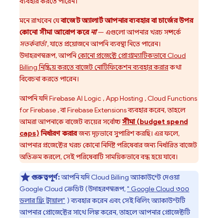
ব্যবহার করতে পারেন।
মনে রাখবেন যে
বাজেট অ্যালার্ট আপনার ব্যবহার বা চার্জের উপর
কোনো সীমা আরোপ করে
না
— এগুলো আপনার খরচ সম্পর্কে
সতর্কবার্তা
, যাতে প্রয়োজনে আপনি ব্যবস্থা নিতে পারেন।
উদাহরণস্বরূপ, আপনি
কোনো প্রজেক্টে প্রোগ্রাম্যাটিকভাবে
Cloud
Billing
নিষ্ক্রিয় করতে বাজেট নোটিফিকেশন ব্যবহার করার
কথা
বিবেচনা করতে পারেন।
আপনি যদি
Firebase AI Logic
,
App Hosting
,
Cloud Functions
for Firebase
, বা
Firebase Extensions
ব্যবহার করেন, তাহলে
আমরা আপনাকে বাজেট ব্যয়ের সর্বোচ্চ
সীমা (budget spend
caps)
নির্ধারণ করার
জন্য দৃঢ়ভাবে সুপারিশ করছি। এর ফলে,
আপনার প্রজেক্টের খরচ কোনো নির্দিষ্ট পরিষেবার জন্য নির্ধারিত বাজেট
অতিক্রম করলে, সেই পরিষেবাটি সাময়িকভাবে বন্ধ হয়ে যাবে।
গুরুত্বপূর্ণ:
আপনি যদি
Cloud Billing
অ্যাকাউন্টে দেওয়া
Google Cloud
ক্রেডিট (উদাহরণস্বরূপ,
"
Google Cloud
৩০০
ডলার ফ্রি ট্রায়াল"
) ব্যবহার করেন এবং সেই বিলিং অ্যাকাউন্টটি
আপনার প্রোজেক্টের সাথে লিঙ্ক করেন, তাহলে আপনার প্রোজেক্টটি