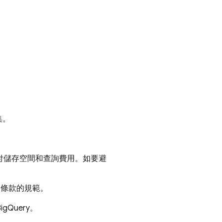
集。
支付儲存空間和查詢費用。如要避
留條款的規範。
BigQuery
。