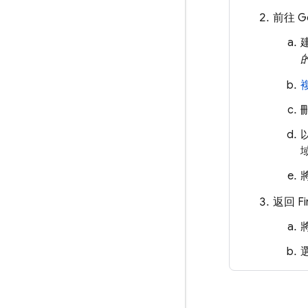
前往
G
返回
F