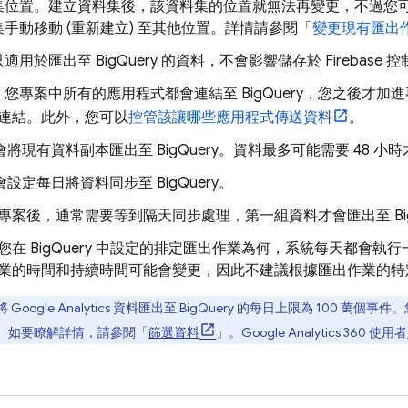
集位置。建立資料集後，該資料集的位置就無法再變更，不過您
手動移動 (重新建立) 至其他位置。詳情請參閱「
變更現有匯出
只適用於匯出至
BigQuery
的資料，不會影響儲存於
Firebase
控
，您專案中所有的應用程式都會連結至
BigQuery
，您之後才加進
連結。此外，您可以
控管該讓哪些應用程式傳送資料
。
se 會將現有資料副本匯出至
BigQuery
。資料最多可能需要 48 小
se 會設定每日將資料同步至
BigQuery
。
專案後，通常需要等到隔天同步處理，第一組資料才會匯出至
B
您在
BigQuery
中設定的排定匯出作業為何，系統每天都會執行
業的時間和持續時間可能會變更，因此不建議根據匯出作業的特
將
Google Analytics
資料匯出至
BigQuery
的每日上限為
100 萬
個事件。
。如要瞭解詳情，請參閱「
篩選資料
」。
Google Analytics 360
使用者