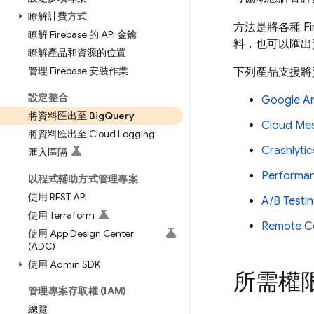
瞭解計費方式
方法是將各種 Fi
瞭解 Firebase 的 API 金鑰
料，也可以匯出
瞭解產品和資源的位置
管理 Firebase 安裝作業
下列產品支援將
設定整合
Google An
將資料匯出至 Big
Query
Cloud Me
將資料匯出至 Cloud Logging
Crashlytic
匯入區隔
Performan
以程式輔助方式管理專案
使用 REST API
A/B Testi
使用 Terraform
Remote C
使用 App Design Center
(ADC)
使用 Admin SDK
所需權
管理專案存取權 (IAM)
總覽