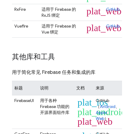
plat_web
RxFire
适用于 Firebase 的
GitHub
RxJS 绑定
plat_web
Vuefire
适用于 Firebase 的
GitHub
Vue 绑定
其他库和工具
用于简化常见 Firebase 任务和集成的库
标题
说明
文档
来源
plat_ios
FirebaseUI
用于各种
GitHub
Firebase 功能的
（
Android
、
plat_android
开源界面组件库
Apple
、
Web
）
plat_web