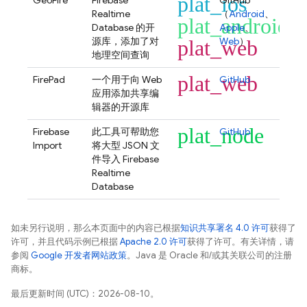
plat_ios
GeoFire
Firebase
GitHub
Realtime
（
Android
、
plat_android
Database
的开
Apple
、
源库，添加了对
Web
）
plat_web
地理空间查询
plat_web
FirePad
一个用于向 Web
GitHub
应用添加共享编
辑器的开源库
plat_node
Firebase
此工具可帮助您
GitHub
Import
将大型 JSON 文
件导入
Firebase
Realtime
Database
如未另行说明，那么本页面中的内容已根据
知识共享署名 4.0 许可
获得了
许可，并且代码示例已根据
Apache 2.0 许可
获得了许可。有关详情，请
参阅
Google 开发者网站政策
。Java 是 Oracle 和/或其关联公司的注册
商标。
最后更新时间 (UTC)：2026-08-10。