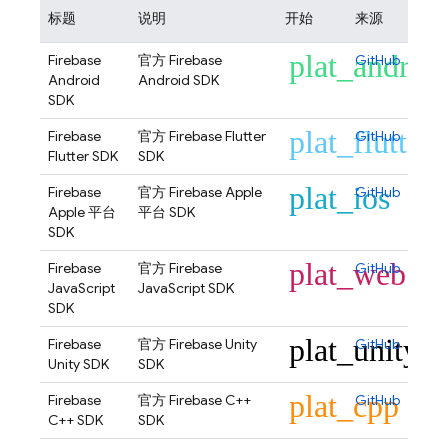
标题
说明
开始
来源
plat_androi
Firebase
官方 Firebase
GitHub
Android
Android SDK
SDK
plat_flutter
Firebase
官方 Firebase Flutter
GitHub
Flutter SDK
SDK
plat_ios
Firebase
官方 Firebase Apple
GitHub
Apple 平台
平台 SDK
SDK
plat_web
Firebase
官方 Firebase
GitHub
JavaScript
JavaScript SDK
SDK
plat_unity
Firebase
官方 Firebase Unity
GitHub
Unity SDK
SDK
plat_cpp
Firebase
官方 Firebase C++
GitHub
C++ SDK
SDK