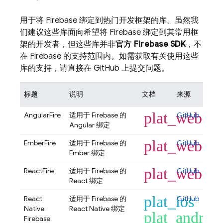
用于将 Firebase 绑定到热门开发框架的库。虽然我
们建议这些库面向希望将 Firebase 绑定到其常用框
架的开发者，但这些库并非
官方 Firebase SDK
，不
在 Firebase 的支持范围内。如需获取有关使用这些
库的支持，请直接在 GitHub 上提交问题。
标题
说明
文档
来源
plat_web
AngularFire
适用于 Firebase 的
GitHub
Angular 绑定
plat_web
EmberFire
适用于 Firebase 的
GitHub
Ember 绑定
plat_web
ReactFire
适用于 Firebase 的
GitHub
React 绑定
plat_ios
React
适用于 Firebase 的
GitHub
Native
React Native 绑定
plat_androi
Firebase