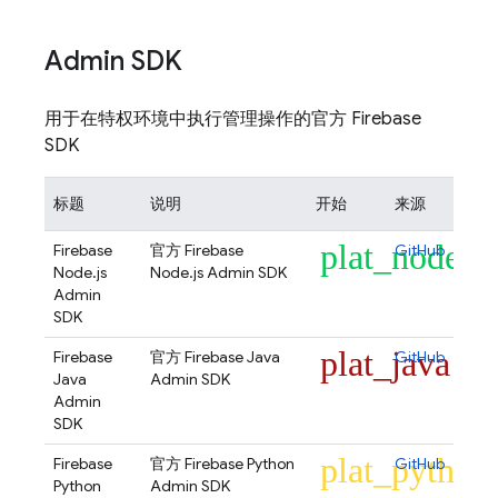
Admin SDK
用于在特权环境中执行管理操作的官方 Firebase
SDK
标题
说明
开始
来源
plat_node
Firebase
官方 Firebase
GitHub
Node.js
Node.js Admin SDK
Admin
SDK
plat_java
Firebase
官方 Firebase Java
GitHub
Java
Admin SDK
Admin
SDK
plat_python
Firebase
官方 Firebase Python
GitHub
Python
Admin SDK