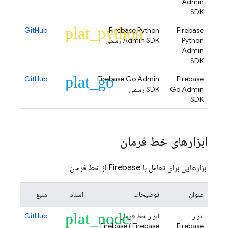
Admin
SDK
plat_python
GitHub
Firebase Python
Firebase
Python
Admin SDK رسمی
Admin
SDK
plat_go
GitHub
Firebase Go Admin
Firebase
Go Admin
SDK رسمی
SDK
ابزارهای خط فرمان
ابزارهایی برای تعامل با Firebase از خط فرمان
عنوان
توضیحات
اسناد
منبع
plat_node
ابزار
ابزار خط فرمان
GitHub
Firebase (
Firebase
Firebase