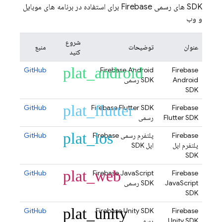
SDK های رسمی Firebase برای استفاده در برنامه های موبایل
و وب
شروع
عنوان
توضیحات
منبع
کنید
plat_android
GitHub
Firebase Android
Firebase
Android
SDK رسمی
SDK
plat_flutter
GitHub
Firebase Flutter SDK
Firebase
Flutter SDK
رسمی
plat_ios
Firebase
پلتفرم رسمی Firebase
GitHub
پلتفرم اپل
اپل SDK
SDK
plat_web
GitHub
Firebase JavaScript
Firebase
JavaScript
SDK رسمی
SDK
plat_unity
GitHub
Firebase Unity SDK
Firebase
Unity SDK
رسمی