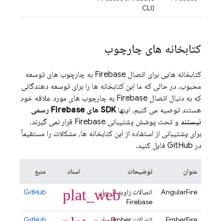
CLI)
کتابخانه های چارچوب
کتابخانه هایی برای اتصال Firebase به چارچوب های توسعه
محبوب. در حالی که ما این کتابخانه ها را برای توسعه دهندگانی
که به دنبال اتصال Firebase به چارچوب های مورد علاقه خود
هستند توصیه می کنیم، اینها
SDK های Firebase رسمی
نیستند
و تحت پوشش پشتیبانی Firebase قرار نمی گیرند.
برای پشتیبانی از استفاده از این کتابخانه ها، مشکلات را مستقیماً
در GitHub فایل کنید.
عنوان
توضیحات
اسناد
منبع
plat_web
AngularFire
اتصالات زاویه ای برای
GitHub
Firebase
EmberFire
اتصالات Ember برای
GitHub