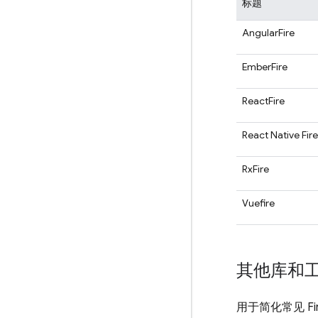
标题
AngularFire
EmberFire
ReactFire
React Native Fir
RxFire
Vuefire
其他库和
用于简化常见 Fi