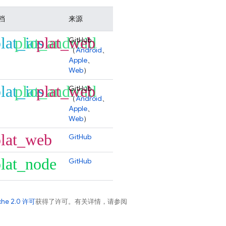
档
来源
lat_ios
plat_android
plat_web
GitHub
（
Android
、
Apple
、
Web
）
lat_ios
plat_android
plat_web
GitHub
（
Android
、
Apple
、
Web
）
plat_web
GitHub
lat_node
GitHub
che 2.0 许可
获得了许可。有关详情，请参阅