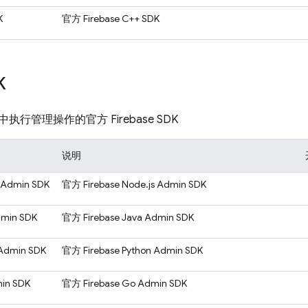
K
官方 Firebase C++ SDK
K
行管理操作的官方 Firebase SDK
说明
s Admin SDK
官方 Firebase Node.js Admin SDK
dmin SDK
官方 Firebase Java Admin SDK
 Admin SDK
官方 Firebase Python Admin SDK
min SDK
官方 Firebase Go Admin SDK