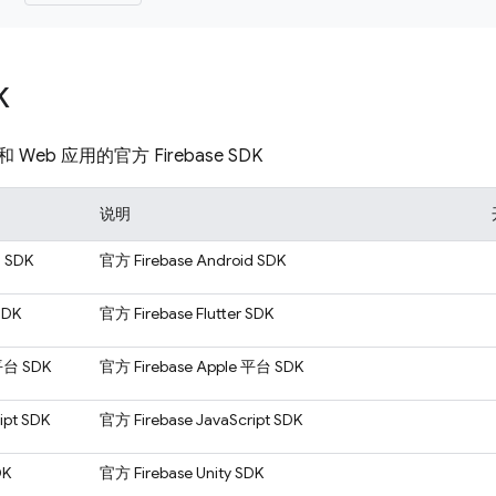
K
eb 应用的官方 Firebase SDK
说明
d SDK
官方 Firebase Android SDK
 SDK
官方 Firebase Flutter SDK
 平台 SDK
官方 Firebase Apple 平台 SDK
ipt SDK
官方 Firebase JavaScript SDK
DK
官方 Firebase Unity SDK