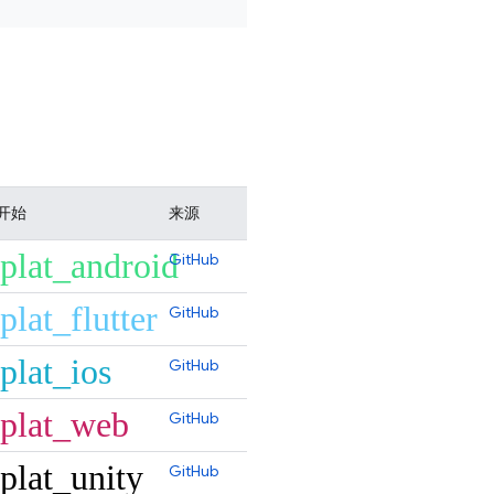
开始
来源
plat_android
GitHub
plat_flutter
GitHub
plat_ios
GitHub
plat_web
GitHub
plat_unity
GitHub