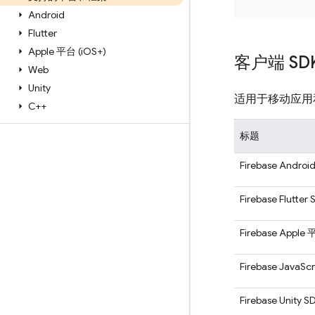
Android
Flutter
Apple 平台 (i
OS+)
客户端 SD
Web
Unity
适用于移动应用和 W
C++
标题
Firebase Androi
Firebase Flutter
Firebase Apple
Firebase JavaScr
Firebase Unity S