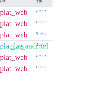
文档
来源
plat_web
GitHub
plat_web
GitHub
plat_web
GitHub
plat_ios
plat_android
GitHub
plat_web
GitHub
plat_web
GitHub