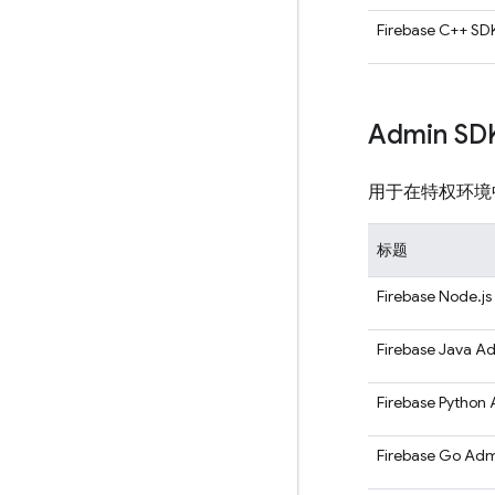
Firebase C++ SD
Admin SD
用于在特权环境中执
标题
Firebase Node.j
Firebase Java A
Firebase Python
Firebase Go Ad