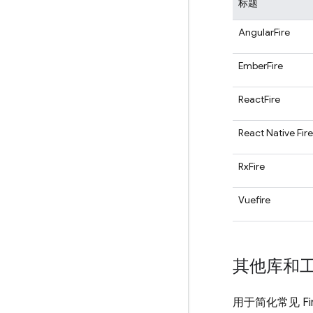
标题
AngularFire
EmberFire
ReactFire
React Native Fir
RxFire
Vuefire
其他库和
用于简化常见 Fi