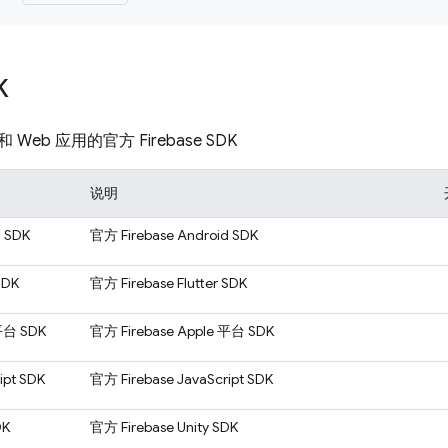
K
eb 应用的官方 Firebase SDK
说明
d SDK
官方 Firebase Android SDK
 SDK
官方 Firebase Flutter SDK
 平台 SDK
官方 Firebase Apple 平台 SDK
ipt SDK
官方 Firebase JavaScript SDK
DK
官方 Firebase Unity SDK