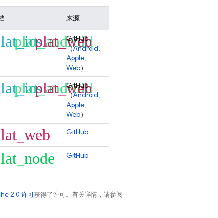
档
来源
lat_ios
plat_android
plat_web
GitHub
（
Android
、
Apple
、
Web
）
lat_ios
plat_android
plat_web
GitHub
（
Android
、
Apple
、
Web
）
plat_web
GitHub
lat_node
GitHub
che 2.0 许可
获得了许可。有关详情，请参阅