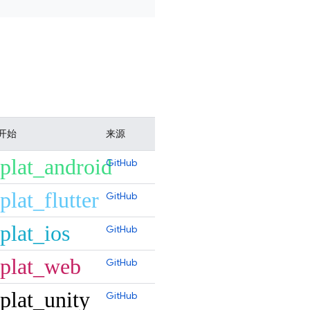
开始
来源
plat_android
GitHub
plat_flutter
GitHub
plat_ios
GitHub
plat_web
GitHub
plat_unity
GitHub