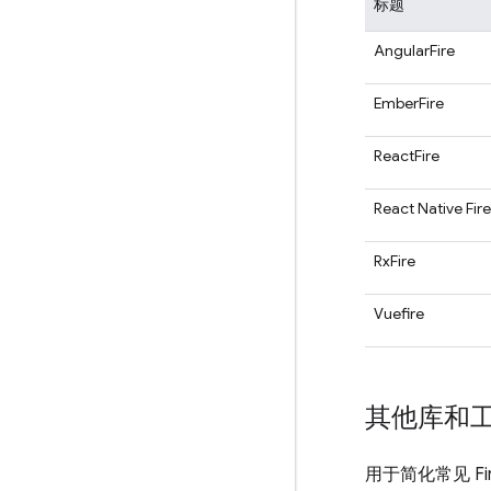
标题
AngularFire
EmberFire
ReactFire
React Native Fir
RxFire
Vuefire
其他库和
用于简化常见 Fi