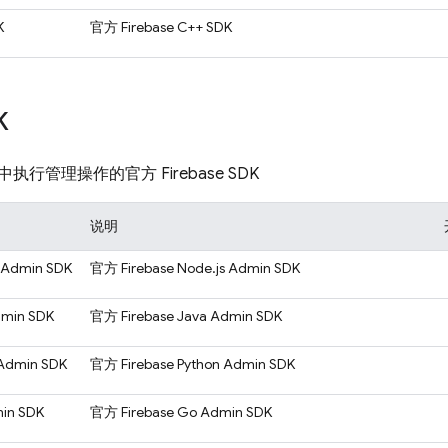
K
官方 Firebase C++ SDK
K
行管理操作的官方 Firebase SDK
说明
s Admin SDK
官方 Firebase Node.js Admin SDK
dmin SDK
官方 Firebase Java Admin SDK
 Admin SDK
官方 Firebase Python Admin SDK
min SDK
官方 Firebase Go Admin SDK