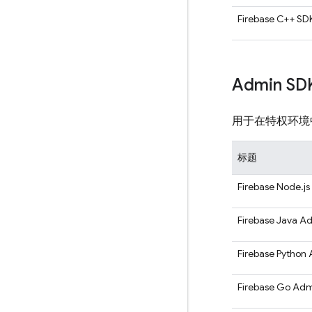
Firebase C++ SD
Admin SD
用于在特权环境中执
标题
Firebase Node.j
Firebase Java A
Firebase Python
Firebase Go Ad