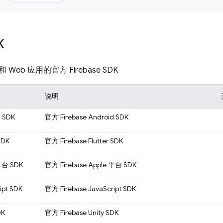
K
eb 应用的官方 Firebase SDK
说明
d SDK
官方 Firebase Android SDK
 SDK
官方 Firebase Flutter SDK
 平台 SDK
官方 Firebase Apple 平台 SDK
ipt SDK
官方 Firebase JavaScript SDK
DK
官方 Firebase Unity SDK