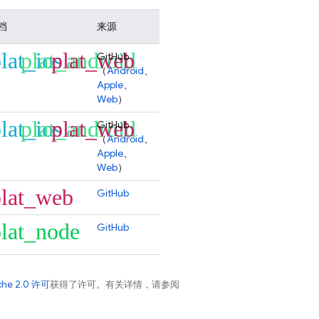
档
来源
lat_ios
plat_android
plat_web
GitHub
（
Android
、
Apple
、
Web
）
lat_ios
plat_android
plat_web
GitHub
（
Android
、
Apple
、
Web
）
plat_web
GitHub
lat_node
GitHub
che 2.0 许可
获得了许可。有关详情，请参阅