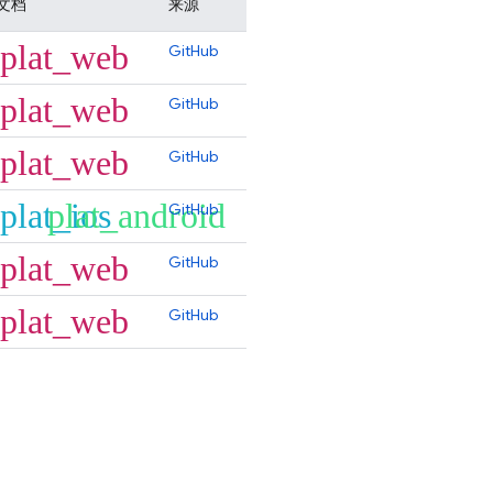
文档
来源
plat_web
GitHub
plat_web
GitHub
plat_web
GitHub
plat_ios
plat_android
GitHub
plat_web
GitHub
plat_web
GitHub