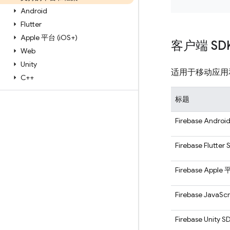
Android
Flutter
Apple 平台 (i
OS+)
客户端 SD
Web
Unity
适用于移动应用和 W
C++
标题
Firebase Androi
Firebase Flutter
Firebase Apple
Firebase JavaScr
Firebase Unity S