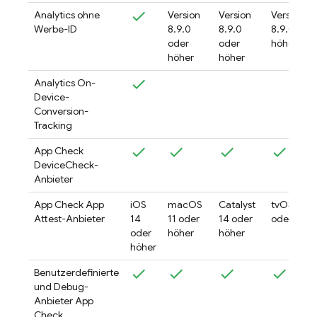
Analytics
ohne
Version
Version
Version
Werbe-ID
8.9.0
8.9.0
8.9.0 ode
oder
oder
höher
höher
höher
Analytics
On-
Device-
Conversion-
Tracking
App Check
DeviceCheck-
Anbieter
App Check
App
iOS
macOS
Catalyst
tvOS 15
Attest-Anbieter
14
11 oder
14 oder
oder höhe
oder
höher
höher
höher
Benutzerdefinierte
und Debug-
Anbieter
App
Check