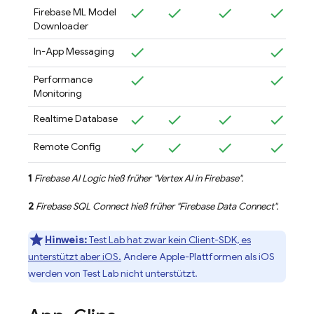
Firebase ML
Model
Downloader
In-App Messaging
Performance
Monitoring
Realtime Database
Remote Config
1
Firebase AI Logic
hieß früher "
Vertex AI in Firebase
".
2
Firebase SQL Connect
hieß früher "
Firebase Data Connect
".
Hinweis:
Test Lab hat zwar kein Client-SDK, es
unterstützt aber iOS.
Andere Apple-Plattformen als iOS
werden von Test Lab nicht unterstützt.