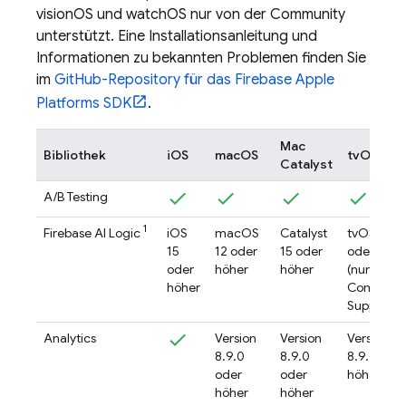
visionOS und watchOS nur von der Community
unterstützt. Eine Installationsanleitung und
Informationen zu bekannten Problemen finden Sie
im
GitHub-Repository für das Firebase Apple
Platforms SDK
.
Mac
Bibliothek
iOS
macOS
tvOS
Catalyst
A/B Testing
1
Firebase AI Logic
iOS
macOS
Catalyst
tvOS 15
15
12 oder
15 oder
oder höhe
oder
höher
höher
(nur
höher
Communit
Support)
Analytics
Version
Version
Version
8.9.0
8.9.0
8.9.0 ode
oder
oder
höher
höher
höher